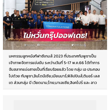
มหกรรมลูกหนังกีฬาซีเกมส์ 2023 ที่ประเทศกัมพูชาเป็น
เจ้าภาพจัดการแข่งขัน ระหว่างวันที่ 5-17 พ.ค.66 ได้ทำการ
จับสลากแบ่งสายเป็นที่เรียบร้อยแล้ว โดย กลุ่ม เอ ประกอบ
ไปด้วย กัมพูชา,อินโดนีเซีย,เมียนมาร์,ฟิลิปปินส์,ติมอร์ เลส
เต ส่วนกลุ่ม บี เวียดนาม,ไทย,มาเลเซีย,สิงคโปร์ และ ลาว