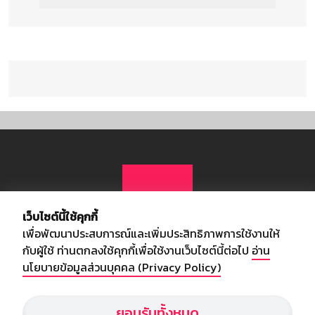
เว็บไซต์นี้ใช้คุกกี้
เพื่อพัฒนาประสบการณ์และเพิ่มประสิทธิภาพการใช้งานให้
กับผู้ใช้ ท่านตกลงใช้คุกกี้เพื่อใช้งานเว็บไซต์นี้ต่อไป
อ่าน
นโยบายข้อมูลส่วนบุคคล (Privacy Policy)
เกี่ยวกับเรา
ยอมรับทั้งหมด
อัพเดทข่าวสารวงการกีฬา ฟุตบอล ผลบอล ผลฟุตบอลทั่วโลก ฟรีเมียร์