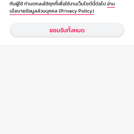
อัพเดทข่าวสารวงการกีฬา ฟุตบอล ผลบอล ผลฟุตบอลทั่วโลก ฟรีเมียร์
กับผู้ใช้ ท่านตกลงใช้คุกกี้เพื่อใช้งานเว็บไซต์นี้ต่อไป
อ่าน
ลีก ไทยลีก ฟุตบอลโลก ยูฟ่าแซมเปี้ยนส์ลีก พร้อมทั้งวิเคราะห์บอล จาก
นโยบายข้อมูลส่วนบุคคล (Privacy Policy)
สยามกีฬา สตาร์ชอคเก้อร์ สปอร์ตพูล
ยอมรับทั้งหมด
บริษัท สยามสปอร์ต ซินติเคท จำกัด (มหาชน)
เลขที่ 66/26 - 29 ซอยรามอินทรา 40
ถนนรามอินทรา แขวงนวลจันทร์
เขตบึงกุ่ม กรุงเทพฯ 10230
โทร : 02-5088-000
อีเมล์ :
webmaster@siamsport.co.th
เว็บไซต์ : www.siamsport.co.th
© SIAMSPORT
Privacy