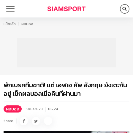
หน้าหลัก
ผลบอล
พักเบรคทีมชาติ! แต่ เอฟเอ คัพ อังกฤษ ยังเตะกัน
อยู่ เช็กผลบอลเมื่อคืนที่ผ่านมา
ผลบอล
9/6/2023
06:24
Share