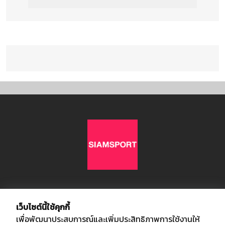
เกี่ยวกับเรา
เว็บไซต์นี้ใช้คุกกี้
เพื่อพัฒนาประสบการณ์และเพิ่มประสิทธิภาพการใช้งานให้