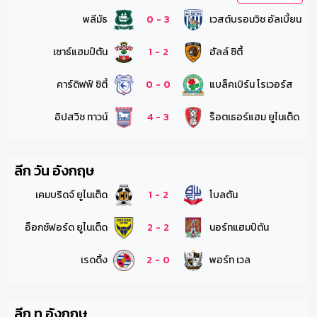
พลีมัธ
0
-
3
เวสต์บรอมวิช อัลเบี้ยน
เซาธ์แฮมป์ตัน
1
-
2
ฮัลล์ ซิตี้
คาร์ดิฟฟ์ ซิตี้
0
-
0
แบล็คเบิร์น โรเวอร์ส
อิปสวิช ทาวน์
4
-
3
ร็อตเธอร์แฮม ยูไนเต็ด
ลีก วัน อังกฤษ
เคมบริดจ์ ยูไนเต็ด
1
-
2
โบลตัน
อ็อกซ์ฟอร์ด ยูไนเต็ด
2
-
2
นอร์ทแฮมป์ตัน
เรดดิ้ง
2
-
0
พอร์ท เวล
ลีก ทู อังกฤษ