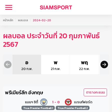
หน้าหลัก
ผลบอล
2024-02-20
ผลบอล ประจำวันที่ 20 กุมภาพันธ์
2567
อ
พ
พฤ
20 ก.พ.
21 ก.พ.
22 ก.พ.
23
พรีเมียร์ลีก อังกฤษ
ตารางคะแนน
แมนฯ ซิตี้
1
-
0
เบรนท์ฟอร์ด
True Premier Football 1
True Premier Football 2