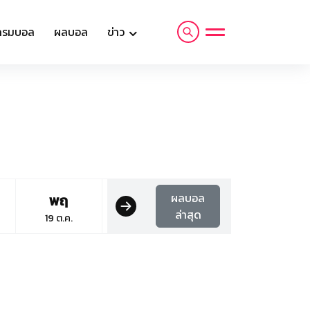
กรมบอล
ผลบอล
ข่าว
ผลบอล
พฤ
ศ
ส
ล่าสุด
19 ต.ค.
20 ต.ค.
21 ต.ค.
2