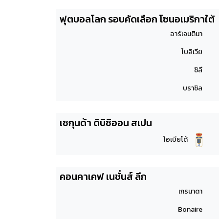
ฟุตบอลโลก รอบคัดเลือก โซนอเมริกาใต้
อาร์เจนตินา
โบลิเวีย
ชิลี
บราซิล
เซกุนด้า ดิบิซิออน สเปน
โอเบียโด้
คอนคาเคฟ เนชั่นส์ ลีก
เกรนาดา
Bonaire