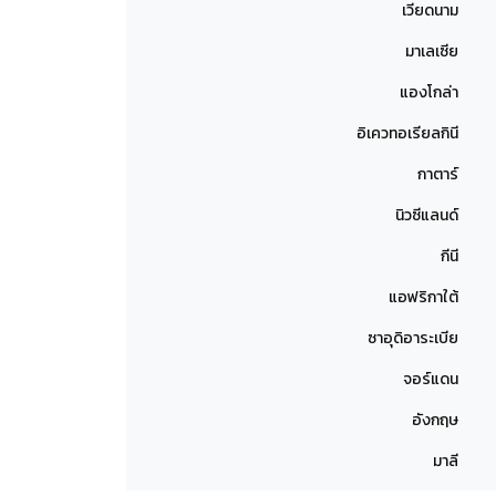
เวียดนาม
มาเลเซีย
แองโกล่า
อิเควทอเรียลกินี
กาตาร์
นิวซีแลนด์
กีนี
แอฟริกาใต้
ซาอุดิอาระเบีย
จอร์แดน
อังกฤษ
มาลี