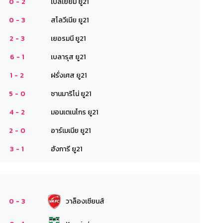
0
-
2
เบลเยียม ยู21
0
-
3
สโลวีเนีย ยู21
2
-
3
เยอรมนี ยู21
6
-
1
เบลารุส ยู21
1
-
2
ฝรั่งเศส ยู21
5
-
0
ซานมาริโน่ ยู21
4
-
2
มอนเตเนโกร ยู21
2
-
0
อาร์เมเนีย ยู21
3
-
1
ฮังการี ยู21
0
-
3
วาล็องเซียนส์