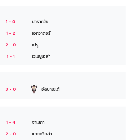
1
-
0
ปารากวัย
1
-
2
เอกวาดอร์
2
-
0
เปรู
1
-
1
เวเนซูเอล่า
3
-
0
อัลบาเซเต้
1
-
4
จาเมกา
2
-
0
แองกวิลล่า