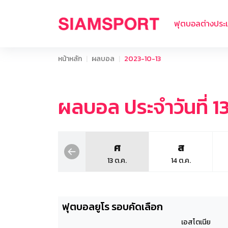
ฟุตบอลต่างประ
หน้าหลัก
ผลบอล
2023-10-13
ผลบอล ประจำวันที่ 1
ศ
ส
13 ต.ค.
14 ต.ค.
ฟุตบอลยูโร รอบคัดเลือก
เอสโตเนีย