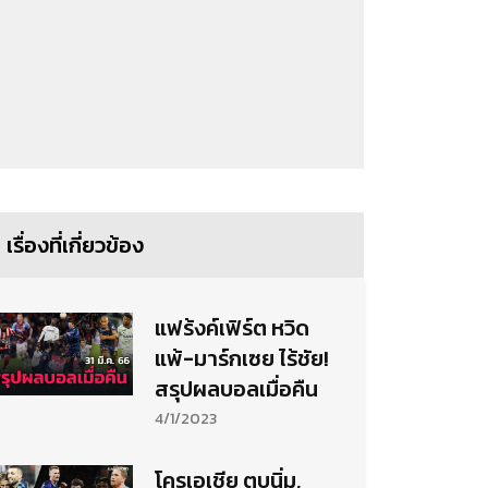
เรื่องที่เกี่ยวข้อง
แฟร้งค์เฟิร์ต หวิด
แพ้-มาร์กเซย ไร้ชัย!
สรุปผลบอลเมื่อคืน
4/1/2023
โครเอเชีย ตบนิ่ม,