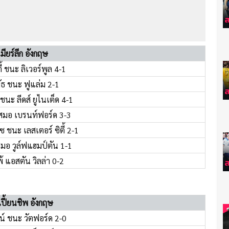
มียร์ลีก อังกฤษ
้ ชนะ ลิเวอร์พูล 4-1
ัธ ชนะ ฟูแล่ม 2-1
ชนะ ลีดส์ ยูไนเต็ด 4-1
เสมอ เบรนท์ฟอร์ด 3-3
ซ ชนะ เลสเตอร์ ซิตี้ 2-1
มอ วูล์ฟแฮมป์ตัน 1-1
้ แอสตัน วิลล่า 0-2
ปี้ยนชิพ อังกฤษ
น์ ชนะ วัตฟอร์ด 2-0