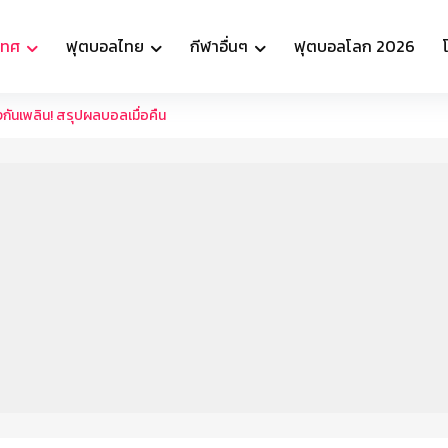
เทศ
ฟุตบอลไทย
กีฬาอื่นๆ
ฟุตบอลโลก 2026
ิงกันเพลิน! สรุปผลบอลเมื่อคืน