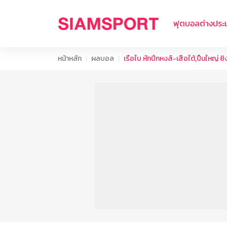
ฟุตบอลต่างประ
หน้าหลัก
ผลบอล
เรือใบ หักปีกหงส์-เสือใต้,ปืนใหญ่ ย