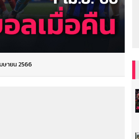
1 เมษายน 2566