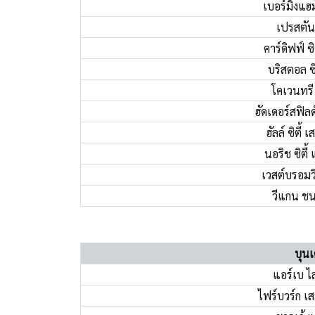
เบอร์มิงแฮ
เปรสตัน
คาร์ดิฟฟ์ ซิ
บริสตอล ซิต
โคเวนทรี 
ฮัดเดอร์สฟิลด
ฮัลล์ ซิตี้
นอริช ซิตี้
เวสต์บรอมวิ
วีแกน ชน
บุนเ
แอร์เบ ไ
ไฟร์บวร์ก เส