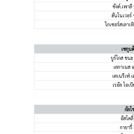
ซังต์.เพาล
ฮันโนเวอร์
ไกเซอร์สเลาเท
เซกุนด
บูร์โกส ชนะ
เลกาเนส แ
เตเนรีเฟ่ เ
เรอัล โอเบี
กัลโช
อัสโคล
กายารี่