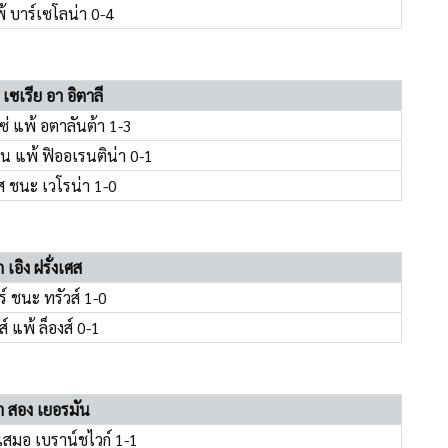
้ บาร์เซโลน่า 0-4
่ เซเรีย อา อิตาลี
่ แพ้ อตาลันต้า 1-3
าน แพ้ ฟิออเรนติน่า 0-1
ส ชนะ เวโรน่า 1-0
ก เอิง ฝรั่งเศส
์ ชนะ ทรัวส์ 1-0
์ แพ้ ล็องส์ 0-1
า สอง เยอรมัน
 เสมอ เบราน์ชไวก์ 1-1