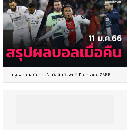
สรุปผลบอลที่น่าสนใจเมื่อคืนวันพุธที่ 11 มกราคม 2566