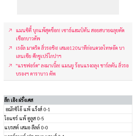
แมนซิตี้ บุกแพ้สุดช็อก! เซาธ์แฮมป์ตัน สอยสบายฉลุยตัด
เชือกบาวคัพ
เรอัล มาดริด ลิ่วรอชิง! เสมอ120นาทีก่อนดวลโทษอัด บา
เลนเซีย ศึกซูเปร์โกปาฯ
"แรชฟอร์ด" ลงมาเบิ้ล! แมนยู ร้อนแรงถลุง ชาร์ลตัน ลิ่วรอ
บรองฯ คาราบาว คัพ
ลีก เอิง ฝรั่งเศส
อฌักซิโอ้ แพ้ แร็งส์ 0-1
โอแซร์ แพ้ ตูลูส 0-5
แบรสต์ เสมอ ลีลล์ 0-0