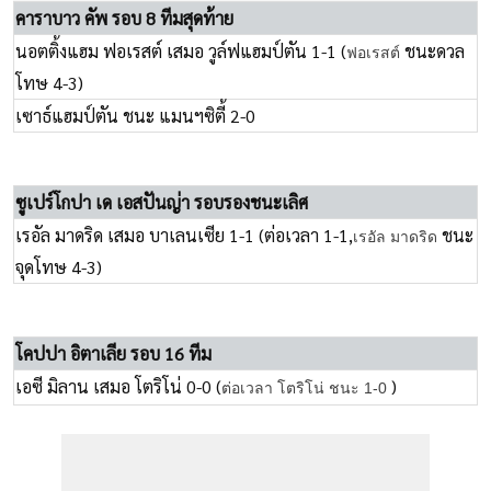
คาราบาว คัพ รอบ 8 ทีมสุดท้าย
นอตติ้งแฮม ฟอเรสต์ เสมอ วูล์ฟแฮมป์ตัน 1-1 (
ชนะดวล
ฟอเรสต์
โทษ 4-3)
เซาธ์แฮมป์ตัน ชนะ แมนฯซิตี้ 2-0
ซูเปร์โกปา เด เอสปันญ่า รอบรองชนะเลิศ
เรอัล มาดริด เสมอ บาเลนเซีย 1-1 (ต่อเวลา 1-1,
ชนะ
เรอัล มาดริด
จุดโทษ 4-3)
โคปปา อิตาเลีย รอบ 16 ทีม
เอซี มิลาน เสมอ โตริโน่ 0-0 (
)
ต่อเวลา โตริโน่ ชนะ 1-0