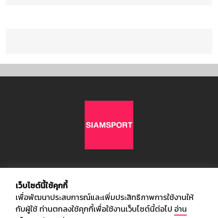
เกี่ยวกับเรา
เว็บไซต์นี้ใช้คุกกี้
เพื่อพัฒนาประสบการณ์และเพิ่มประสิทธิภาพการใช้งานให้
อัพเดทข่าวสารวงการกีฬา ฟุตบอล ผลบอล ผลฟุตบอลทั่วโลก ฟรีเมียร์
กับผู้ใช้ ท่านตกลงใช้คุกกี้เพื่อใช้งานเว็บไซต์นี้ต่อไป
อ่าน
ลีก ไทยลีก ฟุตบอลโลก ยูฟ่าแซมเปี้ยนส์ลีก พร้อมทั้งวิเคราะห์บอล จาก