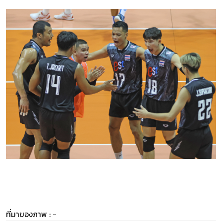
ที่มาของภาพ :
-