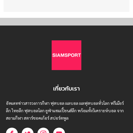
เกี่ยวกับเรา
อัพเดทข่าวสารวงการกีฬา ฟุตบอล ผลบอล ผลฟุตบอลทั่วโลก ฟรีเมียร์
ลีก ไทยลีก ฟุตบอลโลก ยูฟ่าแซมเปี้ยนส์ลีก พร้อมทั้งวิเคราะห์บอล จาก
สยามกีฬา สตาร์ชอคเก้อร์ สปอร์ตพูล