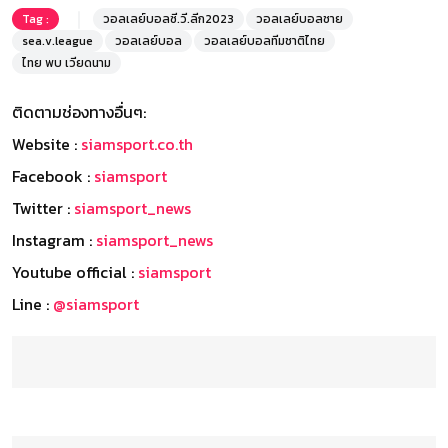
Tag :
วอลเลย์บอลซี.วี.ลีก2023
วอลเลย์บอลชาย
sea.v.league
วอลเลย์บอล
วอลเลย์บอลทีมชาติไทย
ไทย พบ เวียดนาม
ติดตามช่องทางอื่นๆ:
Website :
siamsport.co.th
Facebook :
siamsport
Twitter :
siamsport_news
Instagram :
siamsport_news
Youtube official :
siamsport
Line :
@siamsport