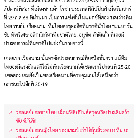
การแข่งขันวอลเลย์บอลชายซี.วี ลีก 2023 (SEA.V League) ใน
สัปดาห์ที่สอง ที่เมืองซานต้า โรซ่า ประเทศฟิลิปปินส์ เมื่อวันเสาร์
ที่ 29 ก.ค.66 ที่ผ่านมา เป็นการแข่งขันในแมตช์ที่สอง ระหว่างทีม
ไทย พบกับ เวียดนาม ทีมไทยส่งชุดอดีตทีมชาตินำโดย "แนบ" วัน
ชัย ทัพวิเศษ อดีตนักกีฬาทีมชาติไทย, อนุชิต ภักดีแก้ว ที่เคยมี
ประสบการณ์ทีมชาติไปแข่งขันรายการนี้
เซตแรก เวียดนาม นั้นอาศัยประสบการณ์ที่เหนือชั้นกว่า แม้ทีม
ไทยจะมีแรงฮึดแต่ก็ไล่ไม่ทันเวียดนามได้เซตแรกไปก่อนที่ 25-20
เซตสอง เกมยังเป็นของเวียดนามที่ควบคุมเกมได้เหนือกว่า
เอาชนะไปอีกที่ 25-19
วอลเลย์บอลชายไทย เฉือนฟิลิปปินส์หวุดหวิดประเดิมคว้า
ชัย ซี.วี.ลีก
วอลเลย์บอลหญิงไทย รองแชมป์เก่าได้ลุ้นลิ่วรอบ 8 ทีม เอ