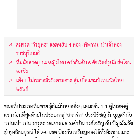
ลมกรด "วีรยุทธ" ฮอตหยิบ 4 ทอง -ทัพกทม.นำเจ้าทอง
ราชบุรีเกมส์
ทีมนักหวดยู-14 หญิงไทย คว้าอันดับ 6 ศึกเวิลด์จูเนียร์ฯโซน
เอเชีย
เต็ง 1 ไม่พลาดลิ่วชิงตามคาด ลุ้นเบิ้ลแชมป์เทนนิสไทย
แลนด์
ขณะที่ประเภททีมชาย สู้กันมันหยดติ๋งๆ เสมอกัน 1-1 คู่ในสองคู่
แรก ก่อนที่สุดท้ายในประเภทคู่ "สมาร์ท" ปวรปัรัชญ์ งั่นบุญศรี กับ
"เปนเน่" เปน จารุศร จะเอาชนะ วงศ์วรัณ วงศ์เจริญ กับ ปัญณ์ณวัช
ญ์ สุทธิสมบูรณ์ ได้ 2-0 เซต ป้องกันเหรียญทองได้ทั้งทีมชายและ