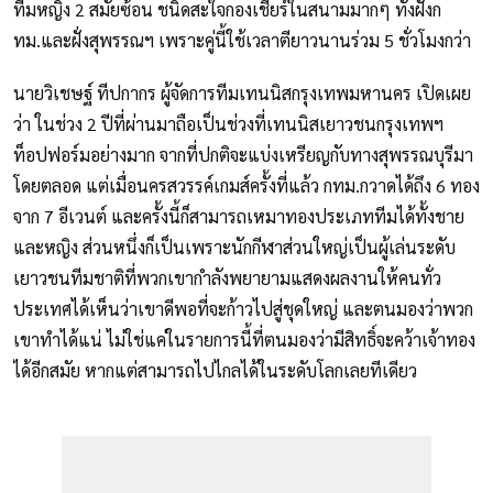
ทีมหญิง 2 สมัยซ้อน ชนิดสะใจกองเชียร์ในสนามมากๆ ทั้งฝั่งก
ทม.และฝั่งสุพรรณฯ เพราะคู่นี้ใช้เวลาตียาวนานร่วม 5 ชั่วโมงกว่า
นายวิเชษฐ์ ทีปกากร ผู้จัดการทีมเทนนิสกรุงเทพมหานคร เปิดเผย
ว่า ในช่วง 2 ปีที่ผ่านมาถือเป็นช่วงที่เทนนิสเยาวชนกรุงเทพฯ
ท็อปฟอร์มอย่างมาก จากที่ปกติจะแบ่งเหรียญกับทางสุพรรณบุรีมา
โดยตลอด แต่เมื่อนครสวรรค์เกมส์ครั้งที่แล้ว กทม.กวาดได้ถึง 6 ทอง
จาก 7 อีเวนต์ และครั้งนี้ก็สามารถเหมาทองประเภททีมได้ทั้งชาย
และหญิง ส่วนหนึ่งก็เป็นเพราะนักกีฬาส่วนใหญ่เป็นผู้เล่นระดับ
เยาวชนทีมชาติที่พวกเขากำลังพยายามแสดงผลงานให้คนทั่ว
ประเทศได้เห็นว่าเขาดีพอที่จะก้าวไปสู่ชุดใหญ่ และตนมองว่าพวก
เขาทำได้แน่ ไม่ใช่แค่ในรายการนี้ที่ตนมองว่ามีสิทธิ์จะคว้าเจ้าทอง
ได้อีกสมัย หากแต่สามารถไปไกลได้ในระดับโลกเลยทีเดียว