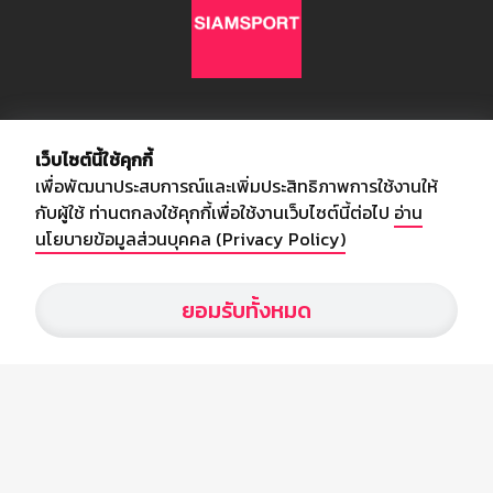
เกี่ยวกับเรา
เว็บไซต์นี้ใช้คุกกี้
เพื่อพัฒนาประสบการณ์และเพิ่มประสิทธิภาพการใช้งานให้
อัพเดทข่าวสารวงการกีฬา ฟุตบอล ผลบอล ผลฟุตบอลทั่วโลก ฟรีเมียร์
กับผู้ใช้ ท่านตกลงใช้คุกกี้เพื่อใช้งานเว็บไซต์นี้ต่อไป
อ่าน
ลีก ไทยลีก ฟุตบอลโลก ยูฟ่าแซมเปี้ยนส์ลีก พร้อมทั้งวิเคราะห์บอล จาก
นโยบายข้อมูลส่วนบุคคล (Privacy Policy)
สยามกีฬา สตาร์ชอคเก้อร์ สปอร์ตพูล
ยอมรับทั้งหมด
บริษัท สยามสปอร์ต ซินติเคท จำกัด (มหาชน)
เลขที่ 66/26 - 29 ซอยรามอินทรา 40
ถนนรามอินทรา แขวงนวลจันทร์
เขตบึงกุ่ม กรุงเทพฯ 10230