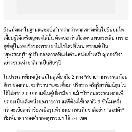
ถึงแม้จะมาในฐานะแชมป์เก่า ทว่ากว่าพวกเขาจะขึ้นไปยืนบนโพ
เดี้ยมผู้ได้เหรียญทองได้นั้น ต้องบอกว่าเลือดตาแทบกระเด็น เพราะ
คู่ต่อสู้ในรอบชิงของพวกเขาไม่ใช่ใครที่ไหน หากแต่เป็น
"สุพรรณบุรี" คู่ปรับตลอดกาลที่แย่งตำแหน่งเจ้าเหรียญทองกีฬา
เยาวชนแห่งชาติมาเป็นสิบๆปี
ในประเภททีมหญิง แม้ในคู่เดี่ยวมือ 2 ทาง "สบาย" กมรวรรณ ก้อน
ศิลา ของกทม. จะกำราบ "แตะเตี้ยม" ปริยากร ศรีสุริยาพัฒน์กุล ไป
ได้ไม่ยาก 2-0 เซต แต่ในคู่เดี่ยวมือ 1 แม้ "บัว" กมลวรรณ ยอดเพ็
ชร จะเป็นเต็งหนึ่งของรายการ แต่ก็ต้องใช้เวลาถึง 3 ชั่วโมงครึ่ง
กว่าจะเบียดคว้าชัยเหนือรุ่นพี่ร่วมเยาวชนทีมชาติอย่าง "แอสต้า"
พิมพ์มาดา ทองคำ ของสุพรรณฯ ได้ 2-1 เซต