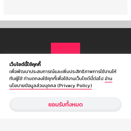
เว็บไซต์นี้ใช้คุกกี้
เพื่อพัฒนาประสบการณ์และเพิ่มประสิทธิภาพการใช้งานให้
กับผู้ใช้ ท่านตกลงใช้คุกกี้เพื่อใช้งานเว็บไซต์นี้ต่อไป
อ่าน
นโยบายข้อมูลส่วนบุคคล (Privacy Policy)
เกี่ยวกับเรา
ยอมรับทั้งหมด
อัพเดทข่าวสารวงการกีฬา ฟุตบอล ผลบอล ผลฟุตบอลทั่วโลก ฟรีเมียร์
ลีก ไทยลีก ฟุตบอลโลก ยูฟ่าแซมเปี้ยนส์ลีก พร้อมทั้งวิเคราะห์บอล จาก
สยามกีฬา สตาร์ชอคเก้อร์ สปอร์ตพูล