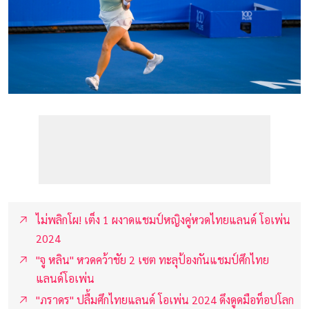
ไม่พลิกโผ! เต็ง 1 ผงาดแชมป์หญิงคู่หวดไทยแลนด์ โอเพ่น
2024
"จู หลิน" หวดคว้าชัย 2 เซต ทะลุป้องกันแชมป์ศึกไทย
แลนด์โอเพ่น
"ภราดร" ปลื้มศึกไทยแลนด์ โอเพ่น 2024 ดึงดูดมือท็อปโลก