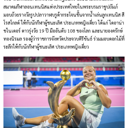
สมาคมกีฬาลอนเทนนิสแห่งประเทศไทยในพระบรมราชูปถัมภ์
มอบถ้วยรางวัลรูปปลาวาฬบรูด้ากระโจนขึ้นจากน้ำเล่นลูกเทนนิส สี
โรสโกลด์ ให้กับนักกีฬาผู้ชนะเลิศ ประเภทหญิงเดี่ยว ได้แก่ ไดอาน่า
ชไนเดอร์ ดาวรุ่งวัย 19 ปี มืออันดับ 108 ของโลก และนายองครักษ์
ทองนิรมล รองผู้ว่าราชการจังหวัดประจวบคีรีขันธ์ ร่วมมอบดอกไม้ที่
ระลึกให้กับนักกีฬาผู้ชนะเลิศ ประเภทหญิงเดี่ยว