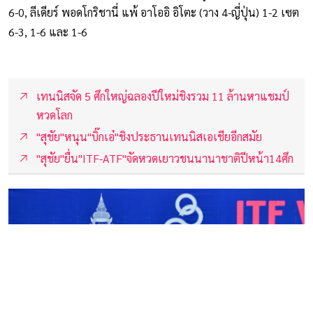
6-0, ลีเดียร์ พอดโกริชานี่ แพ้ อาโออิ อิโตะ (วาง 4-ญี่ปุ่น) 1-2 เซต
6-3, 1-6 และ 1-6
เทนนิสจัด 5 ศึกใหญ่ฉลองปีใหม่ชิงรวม 11 ล้านหาแชมป์
หวดโลก
"สุชัย"หนุน"บิ๊กเอ๋"ชิงประธานเทนนิสเอเชียอีกสมัย
"สุชัย"ยื่น"ITF-ATF"จัดหวดเยาวชนนานาชาติปีหน้า14ศึก