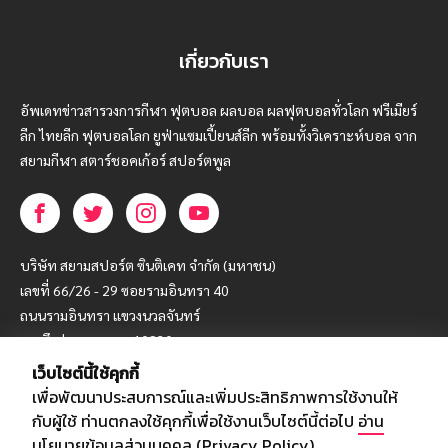
เกี่ยวกับเรา
อัพเดทข่าวสารวงการกีฬา ฟุตบอล ผลบอล ผลฟุตบอลทั่วโลก ฟรีเมียร์
ลีก ไทยลีก ฟุตบอลโลก ยูฟ่าแซมเปี้ยนส์ลีก พร้อมทั้งวิเคราะห์บอล จาก
สยามกีฬา สตาร์ชอคเก้อร์ สปอร์ตพูล
บริษัท สยามสปอร์ต ซินติเคท จำกัด (มหาชน)
เลขที่ 66/26 - 29 ซอยรามอินทรา 40
ถนนรามอินทรา แขวงนวลจันทร์
เขตบึงกุ่ม กรุงเทพฯ 10230
เว็บไซต์นี้ใช้คุกกี้
โทร : 02-5088-000
เพื่อพัฒนาประสบการณ์และเพิ่มประสิทธิภาพการใช้งานให้
อีเมล์ :
webmaster@siamsport.co.th
กับผู้ใช้ ท่านตกลงใช้คุกกี้เพื่อใช้งานเว็บไซต์นี้ต่อไป
อ่าน
เว็บไซต์ : www.siamsport.co.th
นโยบายข้อมูลส่วนบุคคล (Privacy Policy)