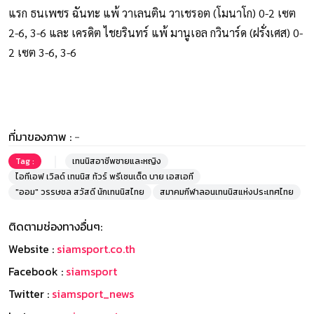
แรก ธนเพชร ฉันทะ แพ้ วาเลนติน วาเชรอต (โมนาโก) 0-2 เซต
2-6, 3-6 และ เครดิต ไชยรินทร์ แพ้ มานูเอล กวินาร์ด (ฝรั่งเศส) 0-
2 เซต 3-6, 3-6
ที่มาของภาพ :
-
Tag :
เทนนิสอาชีพชายและหญิง
ไอทีเอฟ เวิลด์ เทนนิส ทัวร์ พรีเซนเต็ด บาย เอสเอที
"ออม" วรรษชล สวัสดี นักเทนนิสไทย
สมาคมกีฬาลอนเทนนิสแห่งประเทศไทย
ติดตามช่องทางอื่นๆ:
Website :
siamsport.co.th
Facebook :
siamsport
Twitter :
siamsport_news