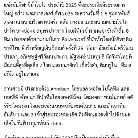
แข่งขันกีฬาขี่ม้าโปโล ประจำปี 2025 ที่จะประเดิมด้วยรายการ
ใหญ่ อย่าง แอมบาสเดอร์ คัพ 2025 ระหว่างวันที่ 1-8 กุมภาพันธ์
2568 ณ สนามวีเอส สปอร์ต คลับ บางบ่อ และ สนามสยามโปโล
ปาร์ค บางบ่อง จ.สมุทรปราการ โดยมีทีมเข้าร่วมแข่งขันทั้งสิ้น 8
ทีม ประกอบด้วย "แชมป์เก่า" คิง เพาเวอร์ ที่นำทัพโดยนักกีฬาทีม
ชาติไทย ดีกรีเหรียญเงินซีเกมส์ ครั้งที่ 29 "ต๊อบ" อัยยวัฒน์ ศรีวัฒน
ประภา, อภิเชษฐ์ ศรีวัฒนประภา, ณัฐพงษ์ ประทุมลี นักกีฬาไทยที่
มีแฮนดี้สูงที่สุดคือ 2 โกล และธนาศิลป์ เชื้อวังคำ, ทีมบรูไน , ทีม ล
อรีอัล อยู่ในสายเอ
ส่วนสายบี ประกอบด้วย Ahmibah, โกลบอล พอร์ต โปโลทีม และ
เอสพีพี พัทยนา ที่นำทีมโดย สองพี่น้อง”โตมงคล” ชนม์นฤทธ์-ศศิ
ร์รัช โตมงคล โดยจะแข่งแบบพบกันหมดในสาย และนำเอาทีม
อันดับ 1 และ 2 เข้าสู่รอบรองชนะเลิศ ทีมที่ชนะ จะเข้าไปชิงชนะ
เลิศในวันที่ 8 กุมาพันธ์ 2568
สำหรับรายแอมบาสเดอร์ คัพ 2025 ถือเป็นการแข่งขันที่จะ