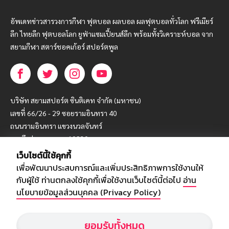
อัพเดทข่าวสารวงการกีฬา ฟุตบอล ผลบอล ผลฟุตบอลทั่วโลก ฟรีเมียร์
ลีก ไทยลีก ฟุตบอลโลก ยูฟ่าแซมเปี้ยนส์ลีก พร้อมทั้งวิเคราะห์บอล จาก
สยามกีฬา สตาร์ชอคเก้อร์ สปอร์ตพูล
บริษัท สยามสปอร์ต ซินติเคท จำกัด (มหาชน)
เลขที่ 66/26 - 29 ซอยรามอินทรา 40
ถนนรามอินทรา แขวงนวลจันทร์
เขตบึงกุ่ม กรุงเทพฯ 10230
เว็บไซต์นี้ใช้คุกกี้
โทร : 02-5088-000
เพื่อพัฒนาประสบการณ์และเพิ่มประสิทธิภาพการใช้งานให้
อีเมล์ :
webmaster@siamsport.co.th
กับผู้ใช้ ท่านตกลงใช้คุกกี้เพื่อใช้งานเว็บไซต์นี้ต่อไป
อ่าน
เว็บไซต์ : www.siamsport.co.th
นโยบายข้อมูลส่วนบุคคล (Privacy Policy)
ยอมรับทั้งหมด
© SIAMSPORT
Privacy