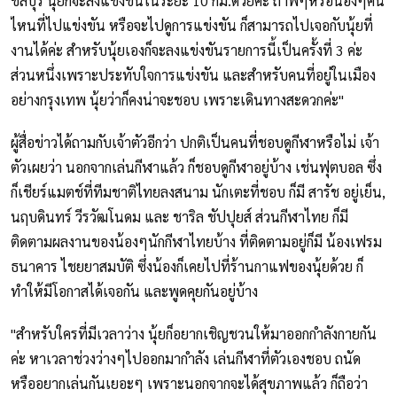
ชลบุรี นุ้ยก็จะลงแข่งขันในระยะ 10 กม.ด้วยค่ะ ถ้าพี่ๆหรือน้องๆคน
ไหนที่ไปแข่งขัน หรือจะไปดูการแข่งขัน ก็สามารถไปเจอกับนุ้ยที่
งานได้ค่ะ สำหรับนุ้ยเองก็จะลงแข่งขันรายการนี้เป็นครั้งที่ 3 ค่ะ
ส่วนหนึ่งเพราะประทับใจการแข่งขัน และสำหรับคนที่อยู่ในเมือง
อย่างกรุงเทพ นุ้ยว่าก็คงน่าจะชอบ เพราะเดินทางสะดวกค่ะ"
ผู้สื่อข่าวได้ถามกับเจ้าตัวอีกว่า ปกติเป็นคนที่ชอบดูกีฬาหรือไม่ เจ้า
ตัวเผยว่า นอกจากเล่นกีฬาแล้ว ก็ชอบดูกีฬาอยู่บ้าง เช่นฟุตบอล ซึ่ง
ก็เชียร์แมตช์ที่ทีมชาติไทยลงสนาม นักเตะที่ชอบ ก็มี สารัช อยู่เย็น,
นฤบดินทร์ วีรวัฒโนดม และ ชาริล ชัปปุยส์ ส่วนกีฬาไทย ก็มี
ติดตามผลงานของน้องๆนักกีฬาไทยบ้าง ที่ติดตามอยู่ก็มี น้องเฟรม
ธนาคาร ไชยยาสมบัติ ซึ่งน้องก็เคยไปที่ร้านกาแฟของนุ้ยด้วย ก็
ทำให้มีโอกาสได้เจอกัน และพูดคุยกันอยู่บ้าง
"สำหรับใครที่มีเวลาว่าง นุ้ยก็อยากเชิญชวนให้มาออกกำลังกายกัน
ค่ะ หาเวลาช่วงว่างๆไปออกมากำลัง เล่นกีฬาที่ตัวเองชอบ ถนัด
หรืออยากเล่นกันเยอะๆ เพราะนอกจากจะได้สุขภาพแล้ว ก็ถือว่า