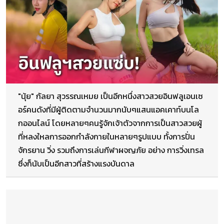
"นุ้ย" กัลยา สุวรรณเหมย เป็นอีกหนึ่งสาวสวยอินฟลูเอนเซ
อร​์คนดังที่มีผู้ติดตามจำนวนมากนับๆแสนแอคเคาท์บนโ​ล
กออนไลน์​​ โดยหลายๆคนรู้จักเจ้าตัวจากการเป็นสาวสวยผู้
ที่หลงใหลการออกกำลังกายในหลายๆรูปแบบ ทั้งการปั่น
จักรยาน วิ่ง รวมถึงการเล่นกีฬาผจญภัย อย่าง การวิ่งเทรล
ซึ่งก็นับเป็นอีกสาวที่สร้างแรงบันดาล