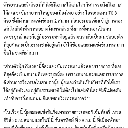
จักรยานและวิ่งด้วย ก็ทำให้มีโอกาสได้เล่นไตรกีฬา รวมถึงมีโอกาส
ได้ลงแข่งขันรายการใหญ่ของเมืองไทย อย่าง ไอรอนแมน 70.3
ด้วย ซึ่งก็ผ่านการแข่งขันมา 2 สนาม ก่อนจะเบนเข็มเข้าสู่การลอง
เล่นในกีฬาที่ทรหดอย่างวิ่งเทรลด้วย ซึ่งการที่ตนเองเป็นคน
เพชรบูรณ์ และก็อยู่กับธรรมชาติอยู่แล้ว ผนวกกับเป็นคนชอบอะไร
ที่ลุยๆและเป็นธรรมชาติอยู่แล้ว จึงได้ซ้อมและลงแข่งขันเทรลมาก
ขึ้นในช่วงที่ผ่านมา
"ส่วนตัวนุ้ย ถึงเวลานี้ก็ลงแข่งขันเทรลมาแล้วหลายรายการ ที่ชอบ
ที่สุดก็คงเป็นสนามที่เพชรบูรณ์ค่ะ เพราะสนามสวยและบรรยากาศ
ดี ส่วนการวิ่งเทรลในสายตานุ้ย นุ้ยมองว่ามันเป็นกีฬาที่ทำให้เรา
ได้อยู่กับตัวเอง อยู่กับธรรมชาติ ไม่ต้องไปแข่งกับใคร ซึ่งก็ไม่กดดัน
เท่ากับการวิ่งบนถนน ก็เลยชอบวิ่งเทรลมากกว่า"
"ในเร็วๆนี้ นุ้ยจะลงแข่งขันวิ่งเทรลรายการเดอะ รีเจ้นท์เดรี่ เทรล
ซีรีส์ 2024 สนามแรกในปีนี้ วันอาทิตย์ ที่ 29 ก.ย.นี้ ที่เมืองพัทยา