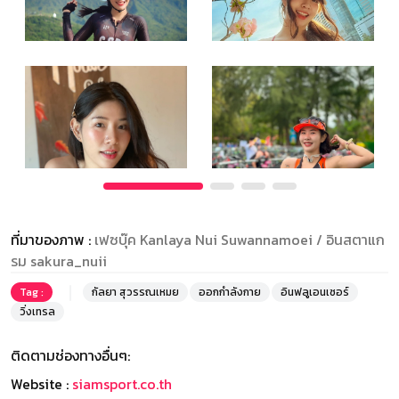
ที่มาของภาพ :
เฟซบุ๊ค Kanlaya Nui Suwannamoei / อินสตาแก
รม sakura_nuii
Tag :
กัลยา สุวรรณเหมย
ออกกำลังกาย
อินฟลูเอนเซอร์
วิ่งเทรล
ติดตามช่องทางอื่นๆ:
Website :
siamsport.co.th