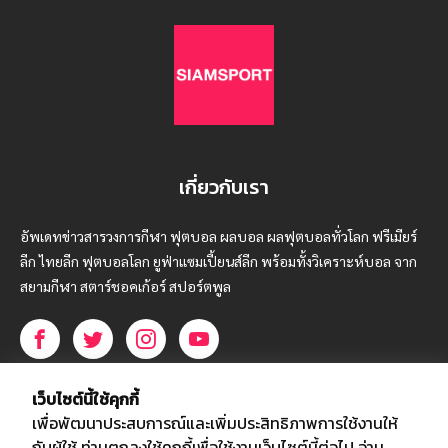
เกี่ยวกับเรา
อัพเดทข่าวสารวงการกีฬา ฟุตบอล ผลบอล ผลฟุตบอลทั่วโลก ฟรีเมียร์
ลีก ไทยลีก ฟุตบอลโลก ยูฟ่าแซมเปี้ยนส์ลีก พร้อมทั้งวิเคราะห์บอล จาก
สยามกีฬา สตาร์ชอคเก้อร์ สปอร์ตพูล
บริษัท สยามสปอร์ต ซินติเคท จำกัด (มหาชน)
เว็บไซต์นี้ใช้คุกกี้
เลขที่ 66/26 - 29 ซอยรามอินทรา 40
เพื่อพัฒนาประสบการณ์และเพิ่มประสิทธิภาพการใช้งานให้
ถนนรามอินทรา แขวงนวลจันทร์
กับผู้ใช้ ท่านตกลงใช้คุกกี้เพื่อใช้งานเว็บไซต์นี้ต่อไป
อ่าน