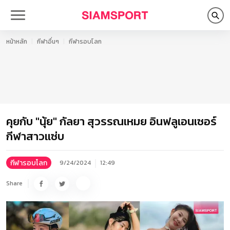
หน้าหลัก
กีฬาอื่นๆ
กีฬารอบโลก
คุยกับ "นุ้ย"​ กัลยา สุวรรณเหมย อินฟลูเอนเซอร์
กีฬาสาวแซ่บ
กีฬารอบโลก
9/24/2024
12:49
Share