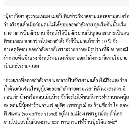
"นุ้ย" กัลยา สุวรรณเหมย เผยกับทีมข่าวกีฬาสยามและสยามสปอร์ต
ว่า จริงๆแล้วเมื่อก่อนตนไม่ได้ชอบออกกำลังกาย จุดเริ่มต้นนั้นเริ่ม
มาจากการปั่นจักรยาน ซึ่งหลังได้ปั่นจักรยานก็สนุกและกลายเป็นคน
ที่ชอบจะหาเวลาว่างไปออกกำลัง ซึ่งก็ปั่นมาแล้วกว่า 10 ปี ซึ่ง
สาเหตุที่ชอบออกกำลังกายก็เพราะว่าอยากจะมีรูปร่างที่ดี อยากจะมี
ร่างกายที่แข็งแรง ซึ่งหลังตนเองเริ่มมาออกกำลังกาย ก็แทบไม่ป่วย
เป็นอะไรง่ายๆเลย
"ช่วงแรกที่ออกกกำลังกาย นอกจากปั่นจักรยานแล้ว ยังมีวิ่งและว่าย
น้ำด้วยค่ะ ส่วนใหญ่นุ้ยจะออกกำลังกายตามเวลาที่ตัวเองสะดวก มี
ตอนเช้าบ้างหรือตอนเย็นบ้าง ซึ่งก็จะไม่ให้ชนกับการทำงานของนุ้ย
ค่ะ ตอนนี้นุ้ยทำร้านกาแฟ อยู่ที่จ.เพชรบูรณ์ ค่ะ ร้านชื่อว่า โซ คอฟ
ฟี่ สแตน (so coffee stand) อยู่ใน อ.เมืองเพชรบูรณ์ค่ะ ถ้าใคร
ผ่านไปแถวนั้นก็ลองมาแวะมาทานกาแฟที่ร้านนุ้ยได้เลยค่ะ"