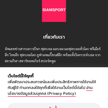
เกี่ยวกับเรา
อัพเดทข่าวสารวงการกีฬา ฟุตบอล ผลบอล ผลฟุตบอลทั่วโลก ฟรีเมียร์
ลีก ไทยลีก ฟุตบอลโลก ยูฟ่าแซมเปี้ยนส์ลีก พร้อมทั้งวิเคราะห์บอล จาก
สยามกีฬา สตาร์ชอคเก้อร์ สปอร์ตพูล
เว็บไซต์นี้ใช้คุกกี้
เพื่อพัฒนาประสบการณ์และเพิ่มประสิทธิภาพการใช้งานให้
บริษัท สยามสปอร์ต ซินติเคท จำกัด (มหาชน)
กับผู้ใช้ ท่านตกลงใช้คุกกี้เพื่อใช้งานเว็บไซต์นี้ต่อไป
อ่าน
เลขที่ 66/26 - 29 ซอยรามอินทรา 40
นโยบายข้อมูลส่วนบุคคล (Privacy Policy)
ถนนรามอินทรา แขวงนวลจันทร์
เขตบึงกุ่ม กรุงเทพฯ 10230