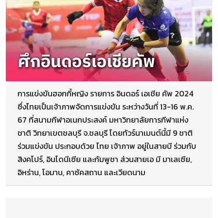
การแข่งขันฮอกกี้หญิง​ รายการ อินดอร์​ เอเชีย​ คัพ 2024​
ซึ่งไทยเป็นเจ้าภาพจัดการแข่งขัน ระหว่างวันที่ 13-16 พ.ค.​
67 ที่สนามกีฬาอเนกประสงค์​ มหาวิทยาลัย​การกีฬา​แห่ง
ชาติ​ วิทยาเขตชลบุรี​ จ.ชลบุรี โดยทัวร์นาเมนต์นี้มี​ 9​ ชาติ
ร่วมแข่งขัน​ ประกอบด้วย ​ไทย เจ้าภาพ อยู่ในสายบี ร่วมกับ​
สิงคโปร์, อินโดนีเซีย​ และกัมพูชา​ ส่วนสายเอ มี​ มาเลเซีย,
อิหร่าน, โอมาน, คาซัคสถาน​ และเวียดนาม