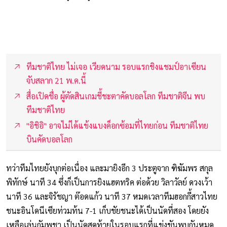
ทีมชาติไทย ไม่เจอ เวียดนาม รอบแรกชิงแชมป์อาเซียน
จับสลาก 21 พ.ค.นี้
สื่อเปิดชื่อ ผู้ตัดสินเกมชี้ชะตาคัดบอลโลก ทีมชาติจีน พบ
ทีมชาติไทย
"อิชิอิ" อาจไม่ได้แข้งแบงค็อกซ้อมที่ไทยก่อน ทีมชาติไทย
บินคัดบอลโลก
ทว่าทีมไทยยังบุกต่อเนื่อง และมายิงอีก 3 ประตูจาก ฑิฆัมพร สกุล
พิทักษ์ นาที 34 ซึ่งก็เป็นการยิงแฮตทริค ต่อด้วย วิลาวัลย์ ดวงเว้า
นาที 36 และจิรัชญา ต๊อดแก้ว นาที 37 หมดเวลาทีมฮอกกี้สาวไทย
ชนะอินโดนีเซียท่วมท้น 7-1 เก็บชัยชนะได้เป็นนัดที่สอง โดยยัง
เหลือเล่นกัมพูชา เป็นนัดสุดท้ายในรอบแรกที่แข่งขันพบกันหมด