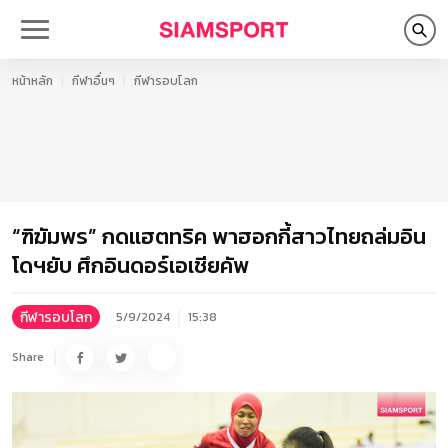
หน้าหลัก
กีฬาอื่นๆ
กีฬารอบโลก
“ฑิฆัมพร” กดแฮตทริค พาฮอกกี้สาวไทยถล่มอิน
โดฯยับ ศึกอินดอร์เอเชียคัพ
กีฬารอบโลก
5/9/2024
15:38
Share