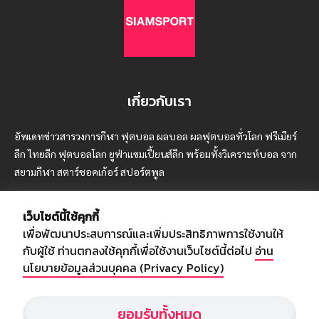
เกี่ยวกับเรา
อัพเดทข่าวสารวงการกีฬา ฟุตบอล ผลบอล ผลฟุตบอลทั่วโลก ฟรีเมียร์
ลีก ไทยลีก ฟุตบอลโลก ยูฟ่าแซมเปี้ยนส์ลีก พร้อมทั้งวิเคราะห์บอล จาก
สยามกีฬา สตาร์ชอคเก้อร์ สปอร์ตพูล
เว็บไซต์นี้ใช้คุกกี้
เพื่อพัฒนาประสบการณ์และเพิ่มประสิทธิภาพการใช้งานให้
บริษัท สยามสปอร์ต ซินติเคท จำกัด (มหาชน)
กับผู้ใช้ ท่านตกลงใช้คุกกี้เพื่อใช้งานเว็บไซต์นี้ต่อไป
อ่าน
เลขที่ 66/26 - 29 ซอยรามอินทรา 40
นโยบายข้อมูลส่วนบุคคล (Privacy Policy)
ถนนรามอินทรา แขวงนวลจันทร์
เขตบึงกุ่ม กรุงเทพฯ 10230
ยอมรับทั้งหมด