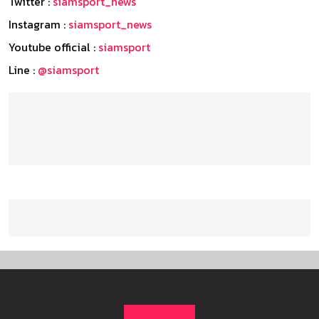
Twitter :
siamsport_news
Instagram :
siamsport_news
Youtube official :
siamsport
Line :
@siamsport