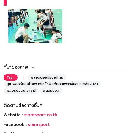
ที่มาของภาพ :
-
Tag :
ฟลอร์บอลทีมชาติไทย
ยู18ฟลอร์บอลโอเพ่นดีเซิร์ทฟีลด์คอมเพททิชั่นอินวิเตชั่น2023
ฟลอร์บอลนานาชาติ
ฟลอร์บอล
ติดตามช่องทางอื่นๆ:
Website :
siamsport.co.th
Facebook :
siamsport