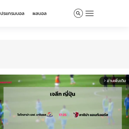
โปรแกรมบอล
ผลบอล
อ่านเพิ่มเติม
arrow_forward_ios