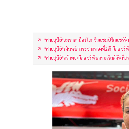
"สายสุนีย์"สมราคามือ1โลกซิวแชมป์วีลแชร์ฟั
"สายสุนีย์"เดินหน้ากระชากทองที่2ศึกวีลแชร์ฟ
"สายสุนีย์"คว้าทองวีลแชร์ฟันดาบเวิลด์คัพที่ส