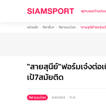
ฟุตบอลต่างประ
หน้าหลัก
กีฬาอื่นๆ
กีฬารอบโลก
"สายสุนีย์"ฟอร์มเ
"สายสุนีย์"ฟอร์มเจ๋งต่
เป้7สมัยติด
กีฬารอบโลก
4/21/2023
17:21