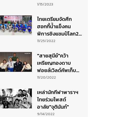
1/15/2023
ไทยเตรียมจัดศึก
ฮอกกี้น้ำแข็งคน
พิการชิงแชมป์โลก2-
12 ธ.ค.นี้
11/25/2022
"สายสุนีย์"คว้า
เหรียญทองดาบ
ฟอยล์เวิลด์คัพเก็บ
คะแนนลุยอลป.2024
11/20/2022
เหล่านักกีฬาพาราฯ
ไทยร่วมโพสต์
อาลัย"จุตินันท์"
9/14/2022