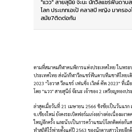
"แวว" สายสุนีย์ จ๊ะนะ นักวีลแชร์ฟันดา
โลก ประเภทเอเป้ คลาสบี​ หญิง มาครองได
สมัย7ติดต่อกัน
ตามที่สมาคมกีฬาคนพิการแห่งประเทศไทย ในพระบร
ประเทศไทย ส่งนักกีฬาวีลแชร์ฟันดาบทีมชาติไทยเด
2023 "ไอวาส วีลแชร์ เฟนซิ่ง เวิลด์ คัพ 2023" ที่เ
โดย "แวว" สายสุนีย์ จ๊ะนะ เจ้าของ 2 เหรียญทองป
ล่าสุดเมื่อวันที่ 21 เมษายน 2566 ชิงชัยเป็นวันแรก
จ.เชียงใหม่ ยังคงระเบิดฟอร์มเก่งอย่างต่อเนื่องผงา
ใหญ่อีกครั้ง และนับเป็นการคว้าแชมป์โลกติดต่อกันส
ทำสถิติไร้พ่ายตั้งแต่ปี 2563 ของนักดาบสาวไทยอีก