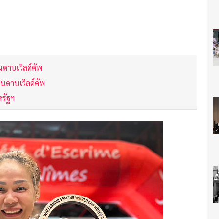
นดาบเวิลด์คัพ
ันดาบเวิลด์คัพ
หรัฐฯ