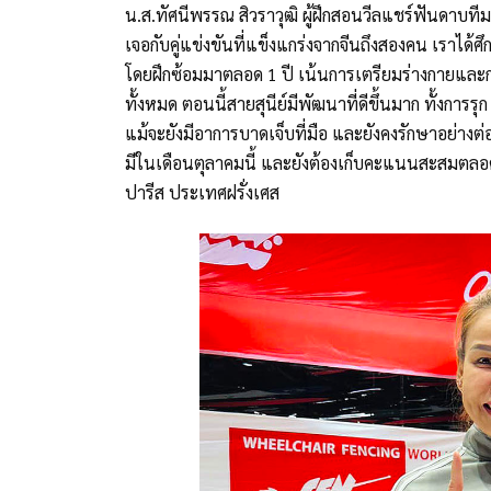
น.ส.ทัศนีพรรณ สิวราวุฒิ ผู้ฝึกสอนวีลแชร์ฟันดาบทีมช
เจอกับคู่แข่งขันที่แข็งแกร่งจากจีนถึงสองคน เราได้ศ
โดยฝึกซ้อมมาตลอด 1 ปี เน้นการเตรียมร่างกายและ
ทั้งหมด ตอนนี้สายสุนีย์มีพัฒนาที่ดีขึ้นมาก ทั้งกา
แม้จะยังมีอาการบาดเจ็บที่มือ และยังคงรักษาอย่างต่อเ
มีในเดือนตุลาคมนี้ และยังต้องเก็บคะแนนสะสมตลอดท
ปารีส ประเทศฝรั่งเศส