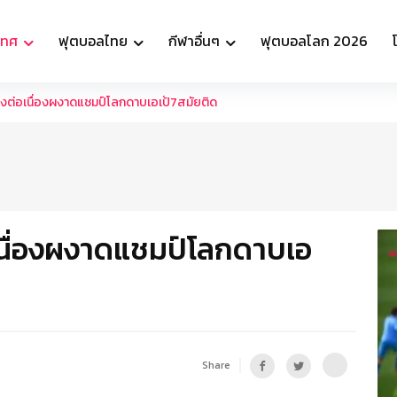
เทศ
ฟุตบอลไทย
กีฬาอื่นๆ
ฟุตบอลโลก 2026
จ๋งต่อเนื่องผงาดแชมป์โลกดาบเอเป้7สมัยติด
อเนื่องผงาดแชมป์โลกดาบเอ
Share