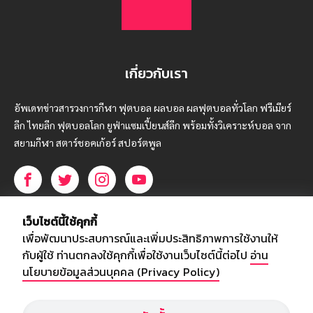
เกี่ยวกับเรา
อัพเดทข่าวสารวงการกีฬา ฟุตบอล ผลบอล ผลฟุตบอลทั่วโลก ฟรีเมียร์
ลีก ไทยลีก ฟุตบอลโลก ยูฟ่าแซมเปี้ยนส์ลีก พร้อมทั้งวิเคราะห์บอล จาก
สยามกีฬา สตาร์ชอคเก้อร์ สปอร์ตพูล
บริษัท สยามสปอร์ต ซินติเคท จำกัด (มหาชน)
เว็บไซต์นี้ใช้คุกกี้
เลขที่ 66/26 - 29 ซอยรามอินทรา 40
เพื่อพัฒนาประสบการณ์และเพิ่มประสิทธิภาพการใช้งานให้
ถนนรามอินทรา แขวงนวลจันทร์
กับผู้ใช้ ท่านตกลงใช้คุกกี้เพื่อใช้งานเว็บไซต์นี้ต่อไป
อ่าน
เขตบึงกุ่ม กรุงเทพฯ 10230
นโยบายข้อมูลส่วนบุคคล (Privacy Policy)
โทร : 02-5088-000