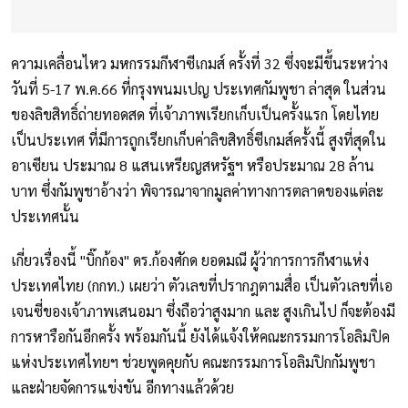
ความเคลื่อนไหว มหกรรมกีฬาซีเกมส์ ครั้งที่ 32 ซึ่งจะมีขึ้นระหว่าง
วันที่ 5-17 พ.ค.66 ที่กรุงพนมเปญ ประเทศกัมพูชา ล่าสุด ในส่วน
ของลิขสิทธิ์ถ่ายทอดสด ที่เจ้าภาพเรียกเก็บเป็นครั้งแรก โดยไทย
เป็นประเทศ ที่มีการถูกเรียกเก็บค่าลิขสิทธิ์ซีเกมส์ครั้งนี้ สูงที่สุดใน
อาเซียน ประมาณ 8 แสนเหรียญสหรัฐฯ หรือประมาณ 28 ล้าน
บาท ซึ่งกัมพูชาอ้างว่า พิจารณาจากมูลค่าทางการตลาดของแต่ละ
ประเทศนั้น
เกี่ยวเรื่องนี้ "บิ๊กก้อง" ดร.ก้องศักด ยอดมณี ผู้ว่าการการกีฬาแห่ง
ประเทศไทย (กกท.) เผยว่า ตัวเลขที่ปรากฎตามสื่อ เป็นตัวเลขที่เอ
เจนซี่ของเจ้าภาพเสนอมา ซึ่งถือว่าสูงมาก และ สูงเกินไป ก็จะต้องมี
การหารือกันอีกครั้ง พร้อมกันนี้ ยังได้แจ้งให้คณะกรรมการโอลิมปิค
แห่งประเทศไทยฯ ช่วยพูดคุยกับ คณะกรรมการโอลิมปิกกัมพูชา
และฝ่ายจัดการแข่งขัน อีกทางแล้วด้วย