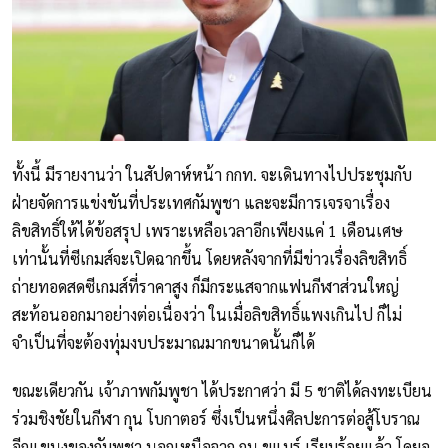
ทั้งนี้ มีรายงานว่า ในสัปดาห์หน้า กกท. จะเดินทางไปประชุมกับ
ฝ่ายจัดการแข่งขันที่ประเทศกัมพูชา และจะมีการเจรจาเรื่อง
ลิขสิทธิ์ให้ได้ข้อสรุป เพราะเหลือเวลาอีกเพียงแค่ 1 เดือนเศษ
เท่านั้นที่ซีเกมส์จะเปิดฉากขึ้น โดยหลังจากที่มีข่าวเรื่องลิขสิทธิ์
ถ่ายทอดสดซีเกมส์ที่ราคาสูง ก็มีกระแสจากแฟนกีฬาส่วนใหญ่
สะท้อนออกมาอย่างต่อเนื่องว่า ในเมื่อลิขสิทธิ์แพงเกินไป ก็ไม่
จำเป็นที่จะต้องทุ่มงบประมาณมากขนาดนั้นก็ได้
ขณะเดียวกัน เจ้าภาพกัมพูชา ได้ประกาศว่า มี 5 ชาติได้ลงทะเบียน
ร่วมชิงชัยในกีฬา กุน โบกาตอร์ ซึ่งเป็นหนึ่งศิลปะการต่อสู้โบราณ
อีกแขนงของกัมพูชา นอกเหนือจาก กุน ขแมร์ เรียบร้อยแล้ว โดยอู