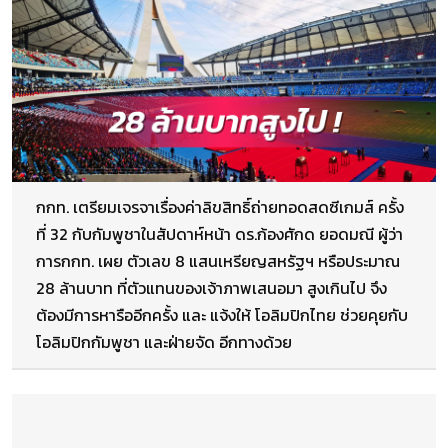
กกท. เตรียมเจรจาเรื่องค่าลิขสิทธิ์ถ่ายทอดสดซีเกมส์ ครั้ง
ที่ 32 กับกัมพูชาในสัปดาห์หน้า ดร.ก้องศักด ยอดมณี ผู้ว่า
การกกท. เผย ตัวเลข 8 แสนเหรียญสหรัฐฯ หรือประมาณ
28 ล้านบาท ที่ตัวแทนของเจ้าภาพเสนอมา สูงเกินไป จึง
ต้องมีการหารืออีกครั้ง และ แจ้งให้ โอลิมปิกไทย ช่วยคุยกับ
โอลิมปิกกัมพูชา และฝ่ายจัด อีกทางด้วย