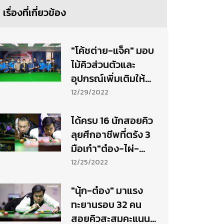
เรื่องที่เกี่ยวข้อง
"โค้ชต่าย-แจ็ค" มอบ
ไม้คิวส่วนตัวและ
อุปกรณ์เพิ่มเติมให้
เยาวชนที่จ.ระยอง
12/29/2022
ได้ครบ 16 นักสอยคิว
ลุยศึกอาชีพที่ตรัง 3
มือเก๋า"ต๋อง-ไผ่-
นุ้ก"ร่วงอดบู๊
12/25/2022
"นุ้ก-ต๋อง" มาแรง
ทะยานรอบ 32 คน
สอยคิวสะสมคะแนนที่