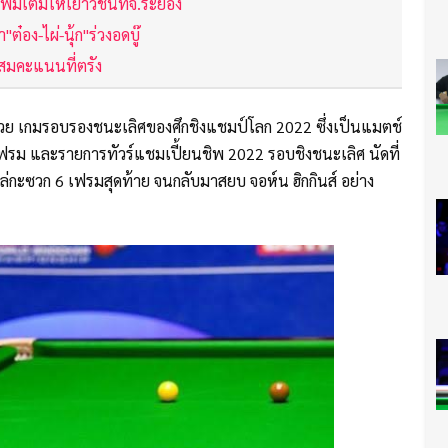
พิ่มเติมให้เยาวชนที่จ.ระยอง
ต๋อง-ไผ่-นุ้ก"ร่วงอดบู๊
สมคะแนนที่ตรัง
ด้วย เกมรอบรองชนะเลิศของศึกชิงแชมป์โลก 2022 ซึ่งเป็นแมตช์
16 เฟรม และรายการทัวร์แชมเปี้ยนชิพ 2022 รอบชิงชนะเลิศ นัดที่
ล่กะซวก 6 เฟรมสุดท้าย จนกลับมาสยบ จอห์น ฮิกกินส์ อย่าง