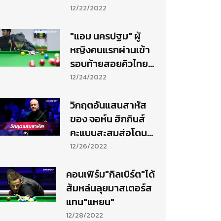
ตรัง
12/22/2022
"แอม นครปฐม" ผู้
หญิงคนแรกผ่านเข้า
รอบท้ายสอยคิวไทย
แลนด์แรงกิ้ง
12/24/2022
วิกฤตอันแสนสาหัส
ของ จอห์น ฮิกกินส์
คะแนนสะสมส่อโดน
หักบานถึง 125,000
12/26/2022
แต้ม
คอนเฟิร์ม"กิลเบิร์ต"ได้
ส้มหล่นลุยมาสเตอร์ส
แทน"แหยน"
12/28/2022