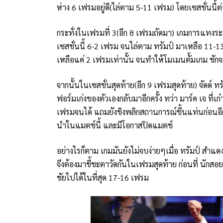
ห่าง 6 เฟรมอยู่ดี(ไล่ตาม 5-11 เฟรม) โดยเซสชั่นนี
กระทั่งในเฟรมที่ 3(อีก 8 เฟรมถัดมา) เกมการแทงระ
เซสชั่นนี้ 6-2 เฟรม จนไล่ตาม ทรัมป์ มาเหลือ 11-13 
เหลือแค่ 2 เฟรมเท่านั้น จนทำให้โมเมนตั้มเกม ชักจะ
จากนั้นในเซสชั่นสุดท้าย(อีก 9 เฟรมสุดท้าย) จัดด์ ทรั
ฟอร์มเก่งของตัวเองกลับมาอีกครั้ง ทว่า มาร์ค เจ ที่
เฟรมจนได้ แถมยังชิงพลิกสถานการณ์ขึ้นแท่นก่อนอี
นำในแมตช์นี้ และมีโอกาสปิดแมตช์
อย่างไรก็ตาม เกมมันยังไม่จบง่ายๆเมื่อ ทรัมป์ สำ
จึงต้องมาชี้ชะตาวัดกันในเฟรมสุดท้าย ก่อนที่ นักส
ชัยไปได้ในที่สุด 17-16 เฟรม