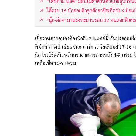
"โค้ชต่าย-แจ็ค" มอบไม้คิวส่วนตัวและอุปกรณ์เ
ได้ครบ 16 นักสอยคิวลุยศึกอาชีพที่ตรัง 3 มือเก๋า"
"นุ้ก-ต๋อง" มาแรงทะยานรอบ 32 คนสอยคิวสะ
เชื่อว่าหลายคนคงต้องนึกถึง 2 แมตช์นี้ อันประกอบ
ที่ จัดด์ ทรัมป์ เฉือนชนะ มาร์ค เจ วิลเลียมส์ 17-
นีล โรเบิร์ตสัน พลิกนรกจากการตามหลัง 4-9 เฟรม ไ
เหลือเชื่อ 10-9 เฟรม