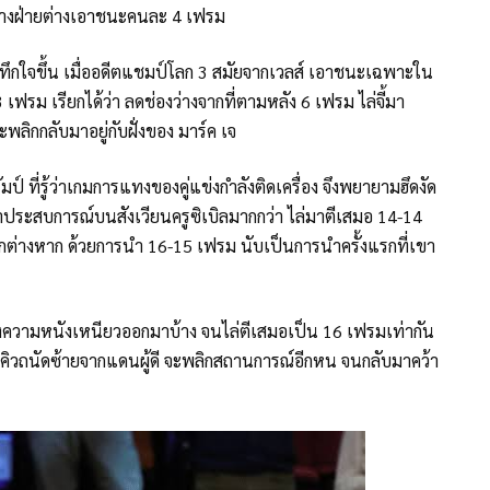
้ต่างฝ่ายต่างเอาชนะคนละ 4 เฟรม
ทึกใจขึ้น เมื่ออดีตแชมป์โลก 3 สมัยจากเวลส์ เอาชนะเฉพาะใน
เฟรม เรียกได้ว่า ลดช่องว่างจากที่ตามหลัง 6 เฟรม ไล่จี้มา
พลิกกลับมาอยู่กับฝั่งของ มาร์ค เจ
มป์ ที่รู้ว่าเกมการแทงของคู่แข่งกำลังติดเครื่อง จึงพยายามฮึดงัด
เก๋าประสบการณ์บนสังเวียนครูซิเบิลมากกว่า ไล่มาตีเสมอ 14-14
กต่างหาก ด้วยการนำ 16-15 เฟรม นับเป็นการนำครั้งแรกที่เขา
แดงความหนังเหนียวออกมาบ้าง จนไล่ตีเสมอเป็น 16 เฟรมเท่ากัน
อยคิวถนัดซ้ายจากแดนผู้ดี จะพลิกสถานการณ์อีกหน จนกลับมาคว้า