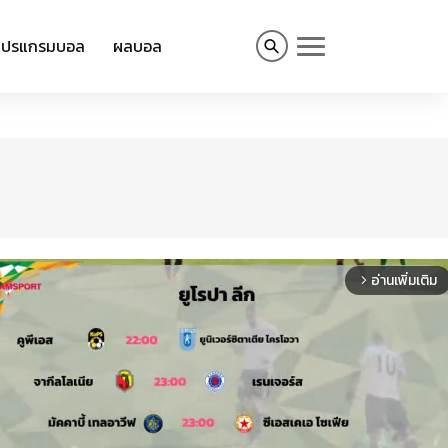
โปรแกรมบอล
ผลบอล
อ่านเพิ่มเติม
arrow_forward_ios