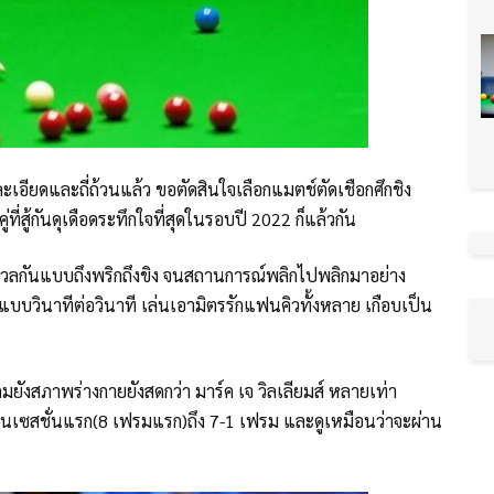
ละเอียดและถี่ถ้วนแล้ว ขอตัดสินใจเลือกแมตช์ตัดเชือกศึกชิง
ที่สู้กันดุเดือดระทึกใจที่สุดในรอบปี 2022 ก็แล้วกัน
งดวลกันแบบถึงพริกถึงขิง จนสถานการณ์พลิกไปพลิกมาอย่าง
ันแบบวินาทีต่อวินาที เล่นเอามิตรรักแฟนคิวทั้งหลาย เกือบเป็น
 แถมยังสภาพร่างกายยังสดกว่า มาร์ค เจ วิลเลียมส์ หลายเท่า
นำในเซสชั่นแรก(8 เฟรมแรก)ถึง 7-1 เฟรม และดูเหมือนว่าจะผ่าน