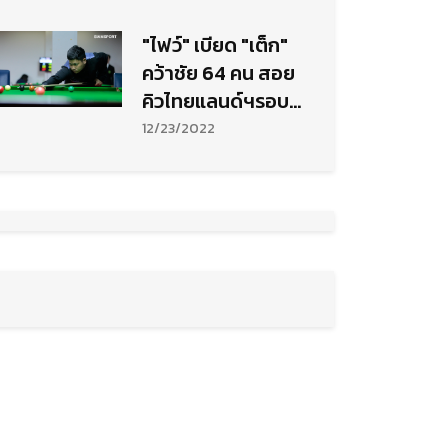
"ไฟว์" เบียด "เต็ก"
คว้าชัย 64 คน สอย
คิวไทยแลนด์ฯรอบ
คัดรายการ 2
12/23/2022