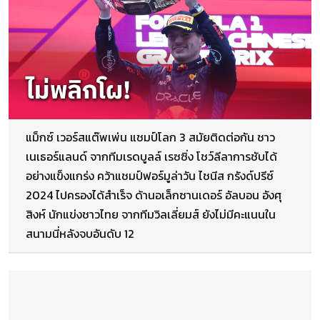
แม็กซ์ เวอร์สแต๊พเพ่น แชมป์โลก 3 สมัยติดต่อกัน ชาว
เนเธอร์แลนด์ จากทีมเรดบูลล์ เรซซิ่ง โชว์ลีลาการชับได้
อย่างแข็งแกร่ง คว้าแชมป์ฟอร์มูล่าวัน ไชนีส กรังด์ปรีซ์
2024 ไปครองได้สำเร็จ ด้านอเล็กซานเดอร์ อัลบอน อังศุ
สิงห์ นักแข่งชาวไทย จากทีมวิลเลี่ยมส์ ยังไม่มีคะแนนใน
สนามนี่หลังจบอันดับ 12