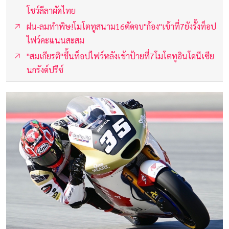
โชว์ลีลาผัดไทย
ฝน-ลมทำพิษ!โมโตทูสนาม16ตัดจบ"ก้อง"เข้าที่7ยังรั้งท็อป
ไฟว์คะแนนสะสม
"สมเกียรติ"ขึ้นท็อปไฟว์หลังเข้าป้ายที่7โมโตทูอินโดนีเซีย
นกรังด์ปรีซ์