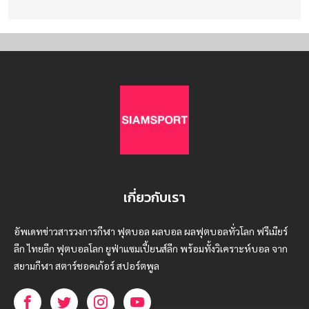
เกี่ยวกับเรา
อัพเดทข่าวสารวงการกีฬา ฟุตบอล ผลบอล ผลฟุตบอลทั่วโลก ฟรีเมียร์
ลีก ไทยลีก ฟุตบอลโลก ยูฟ่าแซมเปี้ยนส์ลีก พร้อมทั้งวิเคราะห์บอล จาก
สยามกีฬา สตาร์ชอคเก้อร์ สปอร์ตพูล