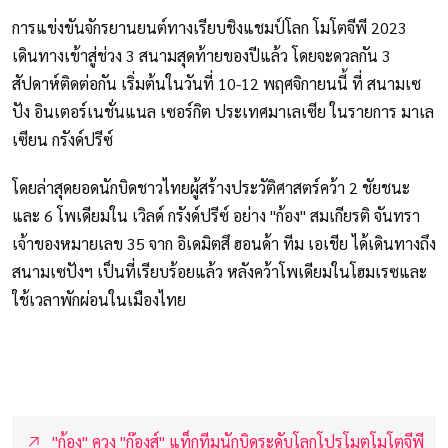
การแข่งขันจักรยานยนต์ทางเรียบชิงแชมป์โลก โมโตจีพี 2023
เดินทางเข้าสู่ช่วง 3 สนามสุดท้ายของปีแล้ว โดยจะดวลกัน 3
สัปดาห์ติดต่อกัน เริ่มต้นในวันที่ 10-12 พฤศจิกายนนี้ ที่ สนามเซ
ปัง อินเตอร์เนชั่นแนล เซอร์กิต ประเทศมาเลเซีย ในรายการ มาเล
เซียน กรังด์ปรีซ์
โดยล่าสุดยอดนักบิดชาวไทยผู้สร้างประวัติศาสตร์คว้า 2 ชัยชนะ
และ 6 โพเดียมใน เวิลด์ กรังด์ปรีซ์ อย่าง "ก้อง" สมเกียรติ จันทรา
เจ้าของหมายเลข 35 จาก อิเดมิตสึ ฮอนด้า ทีม เอเชีย ได้เดินทางถึง
สนามเซปังฯ เป็นที่เรียบร้อยแล้ว หลังคว้าโพเดียมในโฮมเรซและ
ใช้เวลาพักผ่อนในเมืองไทย
"ก้อง" ควง "ก๊องส์" แท็กทีมนักบิดระดับโลกโปรโมตโมโตจีพี