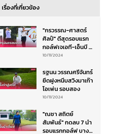
เรื่องที่เกี่ยวข้อง
"กรวรรณ-ศาสตร์
ศิลป์" ดีสุดรอบแรก
กอล์ฟเจเอที-เอ็นบี 3
ที่เลควิวฯ
10/11/2024
รฐนน วรรณศรีจันทร์
ยึดฝูงหนึบสวิงมาเก๊า
โอเพ่น รอบสอง
10/11/2024
"ณชา สถิตย์
สัมพันธ์" กดลบ 7 นำ
รอบแรกกอล์ฟ บาง