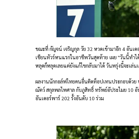
ขณะที่ กัญจน์ เจริญกุล วัย 32 หวดเข้ามาอีก 4 อันเด
เชียนทัวร์หนแรกในอาชีพวันสุดท้าย เผย "วันนี้ทำได้ดี 
หลุดก็หลุดเลยแต่ยังแก้ไขกลับมาได้ วันพรุ่งนี้จะเล่
ผลงานนักกอล์ฟไทยคนอื่นติดท็อปเทนประกอบด้วย ปวิธ 
ณัตว์ สกุลพลไพศาล กับภูสิทธิ์ ทรัพย์อัประไมย 10 อัน
อันเดอร์พาร์ 202 รั้งอันดับ 10 ร่วม