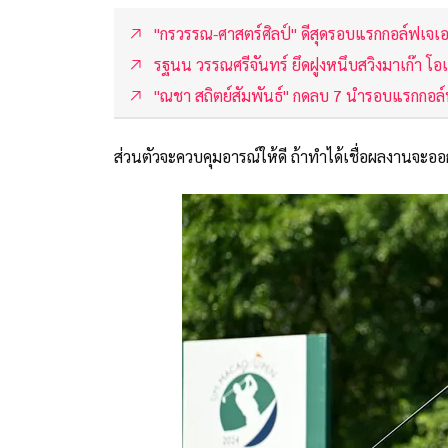
"กรวรรณ-ศาสตร์ศิลป์" ดีสุดรอบแรกกอล์ฟเจเอที
รฐนน วรรณศรีจันทร์ ยึดฝูงหนึบสวิงมาเก๊า โ
"ณชา สถิตย์สัมพันธ์" กดลบ 7 นำรอบแรกกอล
ส่วนตัวจะควบคุมอารณ์ให้ดี ถ้าทำได้เชื่อผลงานจะออก