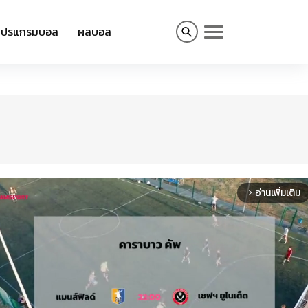
โปรแกรมบอล
ผลบอล
อ่านเพิ่มเติม
arrow_forward_ios