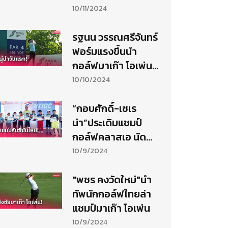
จากฯ ที่แรนโชฯ
10/11/2024
รฐนน วรรณศรีจันทร์
ฟอร์มแรงขึ้นนำ
กอล์ฟมาเก๊า โอเพ่น
วันแรก
10/10/2024
“กอบศักดิ์-เซเร
น่า”ประเดิมแชมป์
กอล์ฟคลาสเอ นัด
เปิดฤดูกาล NTJGC
10/9/2024
"พชร คงวัดใหม่"นำ
ทัพนักกอล์ฟไทยล่า
แชมป์มาเก๊า โอเพ่น
10/9/2024