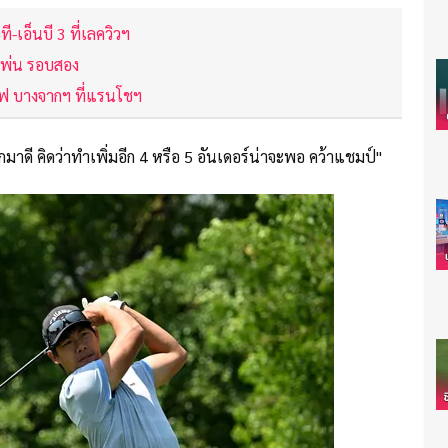
-เอ็นบี 3 ที่เลควิวฯ
อเพ่น รอบสอง
์ฟ บางจากฯ ที่แรนโชฯ
มาดี คิดว่าทำเพิ่มอีก 4 หรือ 5 อันเดอร์น่าจะพอ คว้าแชมป์"