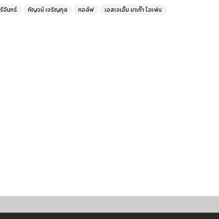
จันทร์
กัญจน์ เจริญกุล
กอล์ฟ
เอสเจเอ็ม มาเก๊า โอเพ่น