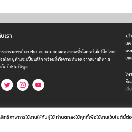
กับเรา
บริ
เลข
ถนน
่าวสารวงการกีฬา ฟุตบอล ผลบอล ผลฟุตบอลทั่วโลก ฟรีเมียร์ลีก ไทย
เขต
อลโลก ยูฟ่าแซมเปี้ยนส์ลีก พร้อมทั้งวิเคราะห์บอล จากสยามกีฬา ส
เก้อร์ สปอร์ตพูล
โทร
อีเม
เว็
ธิภาพการใช้งานให้กับผู้ใช้ ท่านตกลงใช้คุกกี้เพื่อใช้งานเว็บไซต์นี้ต่