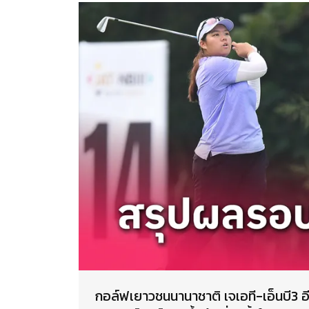
กอล์ฟเยาวชนนานาชาติ เจเอที-เอ็นบี3 อี