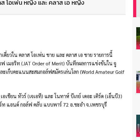
 คลาส โอเพ่น หญิง และ คลาส เอ หญิง
 นำเดี่ยวใน คลาส โอเพ่น ชาย และ คลาส เอ ชาย รายการนี้
ฟ เมอริท (JAT Order of Merit) บันทึกผลการแข่งขันใน จู
d) และเก็บคะแนนสะสมกอล์ฟสมัครเล่นโลก (World Amateur Golf
เอเชียน ทัวร์ (เจเอที) และ โนทาห์ บีเกย์ เดอะ เติร์ด (เอ็นบี3)
ีสอร์ท แอนด์ กอล์ฟ คลับ แบบพาร์ 72 อ.ชะอำ จ.เพชรบุรี