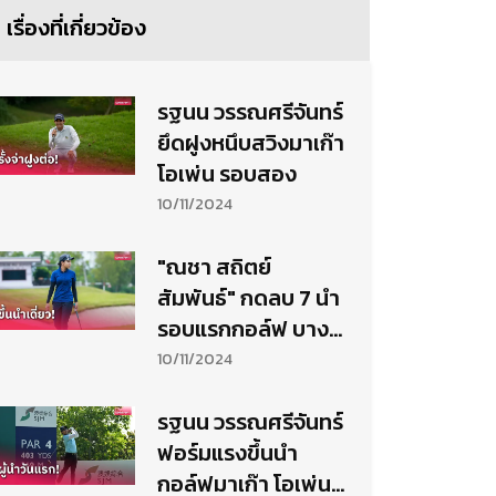
เรื่องที่เกี่ยวข้อง
รฐนน วรรณศรีจันทร์
ยึดฝูงหนึบสวิงมาเก๊า
โอเพ่น รอบสอง
10/11/2024
"ณชา สถิตย์
สัมพันธ์" กดลบ 7 นำ
รอบแรกกอล์ฟ บาง
จากฯ ที่แรนโชฯ
10/11/2024
รฐนน วรรณศรีจันทร์
ฟอร์มแรงขึ้นนำ
กอล์ฟมาเก๊า โอเพ่น