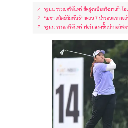
รฐนน วรรณศรีจันทร์ ยึดฝูงหนึบสวิงมาเก๊า โ
"ณชา สถิตย์สัมพันธ์" กดลบ 7 นำรอบแรกกอล
รฐนน วรรณศรีจันทร์ ฟอร์มแรงขึ้นนำกอล์ฟมา