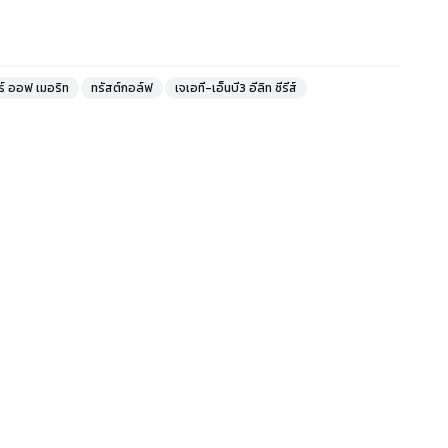
ร์ ออฟ เมอริท
ทรัสต์กอล์ฟ
เจเอที-เอ็นบี3 อีลิท ซีรีส์