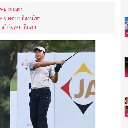
อเพ่น รอบสอง
์ฟ บางจากฯ ที่แรนโชฯ
เก๊า โอเพ่น วันแรก