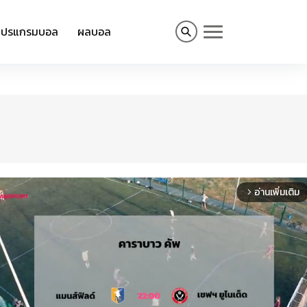
โปรแกรมบอล
ผลบอล
อ่านเพิ่มเติม
arrow_forward_ios