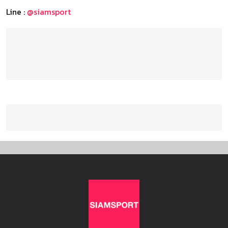
Line :
@siamsport