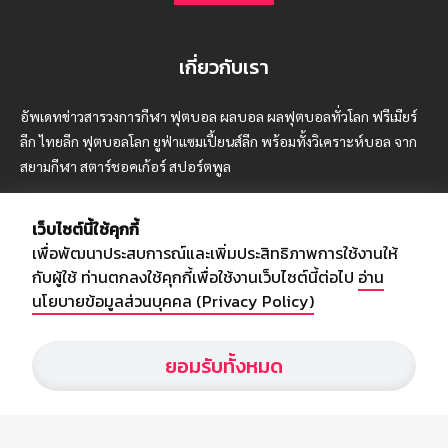
เกี่ยวกับเรา
อัพเดทข่าวสารวงการกีฬา ฟุตบอล ผลบอล ผลฟุตบอลทั่วโลก ฟรีเมียร์
ลีก ไทยลีก ฟุตบอลโลก ยูฟ่าแซมเปี้ยนส์ลีก พร้อมทั้งวิเคราะห์บอล จาก
สยามกีฬา สตาร์ชอคเก้อร์ สปอร์ตพูล
เว็บไซต์นี้ใช้คุกกี้
เพื่อพัฒนาประสบการณ์และเพิ่มประสิทธิภาพการใช้งานให้
บริษัท สยามสปอร์ต ซินติเคท จำกัด (มหาชน)
กับผู้ใช้ ท่านตกลงใช้คุกกี้เพื่อใช้งานเว็บไซต์นี้ต่อไป
อ่าน
เลขที่ 66/26 - 29 ซอยรามอินทรา 40
นโยบายข้อมูลส่วนบุคคล (Privacy Policy)
ถนนรามอินทรา แขวงนวลจันทร์
เขตบึงกุ่ม กรุงเทพฯ 10230
ยอมรับทั้งหมด
โทร : 02-5088-000
อีเมล์ :
webmaster@siamsport.co.th
เว็บไซต์ : www.siamsport.co.th