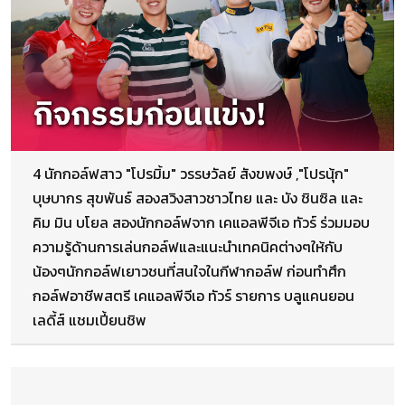
4 นักกอล์ฟสาว "โปรมิ้ม" วรรษวัลย์ สังขพงษ์ ,"โปรนุ้ก"
บุษบากร สุขพันธ์ สองสวิงสาวชาวไทย และ บัง ชินซิล และ
คิม มิน บโยล สองนักกอล์ฟจาก เคแอลพีจีเอ ทัวร์ ร่วมมอบ
ความรู้ด้านการเล่นกอล์ฟและแนะนำเทคนิคต่างๆให้กับ
น้องๆนักกอล์ฟเยาวชนที่สนใจในกีฬากอล์ฟ ก่อนทำศึก
กอล์ฟอาชีพสตรี เคแอลพีจีเอ ทัวร์ รายการ บลูแคนยอน
เลดี้ส์ แชมเปี้ยนชิพ