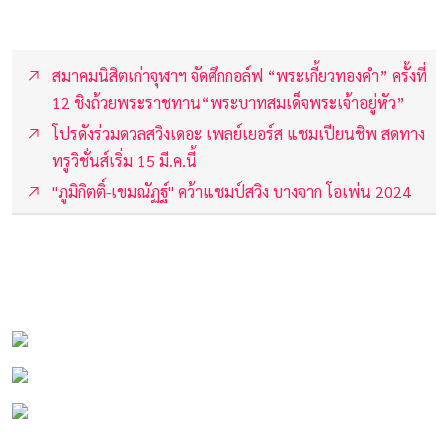
สมาคมนิสิตเก่าจุฬาฯ จัดศึกกอล์ฟ “พระเกี้ยวทองคำ” ครั้งที่
12 ชิงถ้วยพระราชทาน“พระบาทสมเด็จพระเจ้าอยู่หัว”
โปรดังร่วมดวลสวิงเดอะ เพลย์เยอร์ส แชมเปียนชิพ สดทาง
ทรูวิชั่นส์เริ่ม 15 มี.ค.นี้
"ภูมิกิตติ์-เขมณัฏฐ์" คว้าแชมป์สวิง บางจาก โอเพ่น 2024