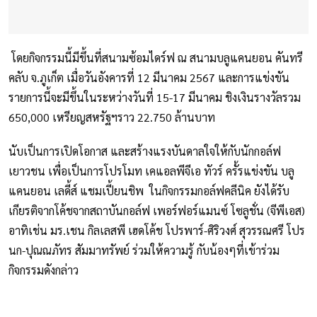
โดยกิจกรรมนี้มีขึ้นที่สนามซ้อมไดร์ฟ ณ สนามบลูแคนยอน คันทรี
คลับ จ.ภูเก็ต เมื่อวันอังคารที่ 12 มีนาคม 2567 และการแข่งขัน
รายการนี้จะมีขึ้นในระหว่างวันที่ 15-17 มีนาคม ชิงเงินรางวัลรวม
650,000 เหรียญสหรัฐฯราว 22.750 ล้านบาท
นับเป็นการเปิดโอกาส และสร้างแรงบันดาลใจให้กับนักกอล์ฟ
เยาวชน เพื่อเป็นการโปรโมท เคแอลพีจีเอ ทัวร์ ครั้รแข่งขัน บลู
แคนยอน เลดี้ส์ แชมเปี้ยนชิพ ในกิจกรรมกอล์ฟคลีนิค ยังได้รับ
เกียรติจากโค้ชจากสถาบันกอล์ฟ เพอร์ฟอร์แมนซ์ โซลูชั่น (จีพีเอส)
อาทิเช่น มร.เชน กิลเลสพี เฮดโค้ช โปรพาร์-ศิริวงศ์ สุวรรณศรี โปร
นก-ปุณณภัทร สัมมาทรัพย์ ร่วมให้ความรู้ กับน้องๆที่เข้าร่วม
กิจกรรมดังกล่าว