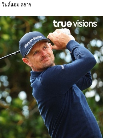
ะ วินด์แฮม คลาก