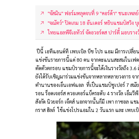
"จัสมิน" ฟอร์มหลุดจบที่ 9 "คอร์ด้า" ชนะเพ
"จณัตว์" ปิดเกม 18 อันเดอร์ หยิบแชมป์สวิง บ
ไทยแอลพีจีเอทัวร์ จัดอวอร์ดส ปาร์ตี้ มอบรางว
ปีนี้ เอทีแอนด์ที เพบเบิล บีช โปร แอม มีการเปลี่
แข่งขันรายการนี้แค่ 80 คน จากคะแนนสะสมในเฟดเดกซ
ตัดตัวตกรอบ แชมป์รายการนี้จะได้เงินรางวัลถึง 3.6 
ยังได้รับเชิญมาร่วมแข่งขันจากหลากหลายวงการ จาก
ตำนานของเอ็นเอฟแอล ที่เป็นแชมป์ซูเปอร์ 7 สมัย ก
รอน ร็อดเจอร์ส ควอเตอร์แบ็คระดับ 4 รางวัล เอ็มวีพี
สังกัด นิวยอร์ก เจ็ตส์ นอกจากนั้นก็มี เพา กาซอล แ
กราส ฮิลล์ ใช้แข่งโปรแอมใน 2 วันแรก และ เพบเบิลบ