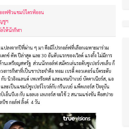
ลย์ออฟซิวแชมป์ไดรฟ์ออน
ุญชูฯ
ัลให้นักกีฬา
ยนแปลงจากปีที่ผ่าน ๆ มา คือมีโปรกอล์ฟที่เลือกเฉพาะมาร่วม
์ คัพ ปีล่าสุด และ 30 อันดับแรกของเวิลด์ แรงกิ้ง ไม่มีการ
ล้านเหรียญสหรัฐ ส่วนนักกอล์ฟ สมัครเล่นระดับซูเปอร์เซเล็บ ก็
วงการกีฬาที่เป็นขาประจำคือ ทอม เบรดี้ คอวเตอร์แบ็คระดับ
ับ นิวอิงแลนด์ เพเทรียตส์ และแทมป้าเบย์ บัคคาเนียร์ส, แอ
 และเป็นแชมป์ซูเปอร์โบวล์กับ กรีนเบย์ แพ็คเกอร์ส ปัจจุบัน
ชมป์เอ็นบีเอ กับ แอลเอ เลเกอร์ส จะใช้ 2 สนามแข่งขัน คือสปาย
ีช กอล์ฟ ลิ้งค์ 4 วัน