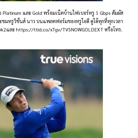
จ Platinum และ Gold พร้อมเน็ตบ้านไฟเบอร์ทรู 1 Gbps สัมผัส
มทรูวิชั่นส์ นาว บนแพลตฟอร์มของทรูไอดี ดูได้ทุกที่ทุกเวลา
S9dwk2และ https://ttid.co/xTgv/TVSNOWGOLDEXT หรือโทร.