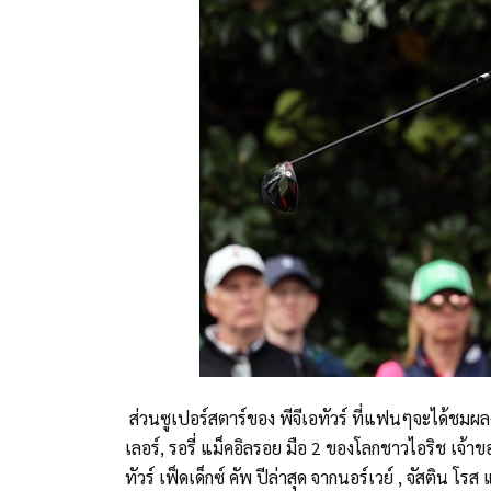
ส่วนซูเปอร์สตาร์ของ พีจีเอทัวร์ ที่แฟนๆจะได้ชม
เลอร์, รอรี่ แม็คอิลรอย มือ 2 ของโลกชาวไอริช เจ้
ทัวร์ เฟ็ดเด็กซ์ คัพ ปีล่าสุด จากนอร์เวย์ , จัสติน 