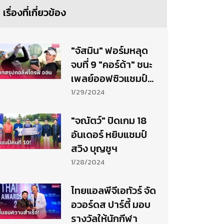
เรื่องที่เกี่ยวข้อง
"จัสมิน" ฟอร์มหลุด
จบที่ 9 "คอร์ด้า" ชนะ
เพลย์ออฟซิวแชมป์
ไดรฟ์ออน
1/29/2024
"จณัตว์" ปิดเกม 18
อันเดอร์ หยิบแชมป์
สวิง บุญชูฯ
1/28/2024
ไทยแอลพีจีเอทัวร์ จัด
อวอร์ดส ปาร์ตี้ มอบ
รางวัลให้นักกีฬา