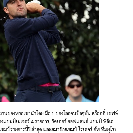
ผลงานของพวกเขานำโดย มือ 1 ของโลกคนปัจจุบัน สก็อตตี้ เชฟฟ์
าของแชมป์เมเจอร์ 4 รายการ, วิคเตอร์ ฮอฟแลนด์ แชมป์ พีจีเอ
โรส แชมป์รายการนี้ปีล่าสุด และสมาชิกแชมป์ ไรเดอร์ คัพ ทีมยุโรป