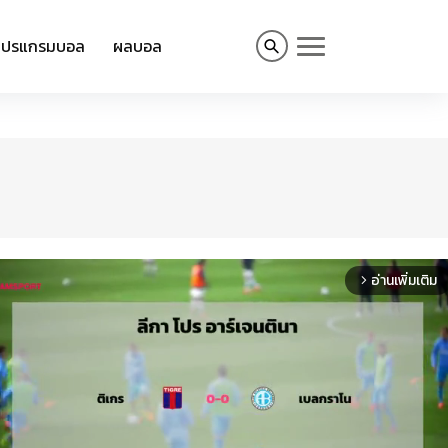
โปรแกรมบอล
ผลบอล
อ่านเพิ่มเติม
arrow_forward_ios