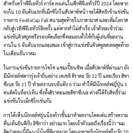
สำหรับคว้าพีจีเอทัวร์ การ์ด ลงเล่นในศึกพีจีเอทัวร์ปี 2024 โดยหาก
จบใน 10 อันดับแรกที่เม็กซิโกในสัปดาห์หน้า จะได้สิทธิเข้าแข่งขัน
รายการ FedExCup Fall สนามสุดท้ายในบาฮามาส และเพิ่มโอกาส
กลับสู่เวทีพีจีเอทัวร์อีกครั้ง แต่หากทำไม่สำเร็จ เจ้าตัวจะเข้าร่วม
แข่งขันคิวสกูลหรือรอบคัดเลือกซึ่งจะมอบตั๋วให้กับผู้เล่นที่ผลงาน
งานใน 5 อันดับแรกและเสมอ เข้าสู่การแข่งขันคิวสคูลสเตจสุดท้าย
ในเดือนธันวาคม
ในการแข่งขันรายการโซโซ แชมเปี้ยนชิพ เมื่อสัปดาห์ที่ผ่านมา ยัง
มีนักกอล์ฟดาวรุ่งเจ้าถิ่นอย่าง เคเซอิ ฮิราตะ วัย 22 ปี และเรียว ฮิซา
ซึเนะ วัย 21 ปี ทำผลงานจบอันดับ 6 ร่วม ทำให้มีนักกอล์ฟญี่ปุ่น 3
คนติดในท็อปเท็น ซึ่งทั้งฮิราตะและฮิซาซึเนะ ต่างก็ได้รับสิทธิ์ร่วม
แข่งขันในเม็กซิโกเช่นกัน
การได้เห็นนักกอล์ฟรุ่นน้องก้าวขึ้นมาทำผลงานโดดเด่น สร้างความ
ตื่นเต้นยินดีกับ อิชิกาว่า อย่างมาก โดยเจ้าตัวเผยถึงเรื่องนี้ว่า "ผม
คิดว่าตอนนี้มีแนวโน้มที่ดีมากมาย โดยเฉพาะกับนักกอล์ฟในวัย 20