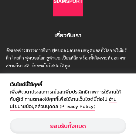
เกี่ยวกับเรา
อัพเดทข่าวสารวงการกีฬา ฟุตบอล ผลบอล ผลฟุตบอลทั่วโลก ฟรีเมียร์
ลีก ไทยลีก ฟุตบอลโลก ยูฟ่าแซมเปี้ยนส์ลีก พร้อมทั้งวิเคราะห์บอล จาก
สยามกีฬา สตาร์ชอคเก้อร์ สปอร์ตพูล
เว็บไซต์นี้ใช้คุกกี้
เพื่อพัฒนาประสบการณ์และเพิ่มประสิทธิภาพการใช้งานให้
บริษัท สยามสปอร์ต ซินติเคท จำกัด (มหาชน)
กับผู้ใช้ ท่านตกลงใช้คุกกี้เพื่อใช้งานเว็บไซต์นี้ต่อไป
อ่าน
เลขที่ 66/26 - 29 ซอยรามอินทรา 40
นโยบายข้อมูลส่วนบุคคล (Privacy Policy)
ถนนรามอินทรา แขวงนวลจันทร์
เขตบึงกุ่ม กรุงเทพฯ 10230
ยอมรับทั้งหมด
โทร : 02-5088-000