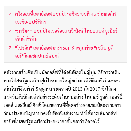
สวิงออสซี่เพลย์ออฟแชมป์, "อชิตะ"จบที่ 45 ร่วมกอล์ฟ
เอเชีย-แปซิฟิกฯ
"มาริษา" แชมป์โอเวอร์ออล สวิงสิงห์ ไทยแลนด์ จูเนียร์
เวิลด์ หัวหิน
"โปรจีน" เพลย์ออฟมาราธอน 9 หลุมพ่าย "เซลีน บูติ
เย่ร์"วืดแชมป์เมย์แบงก์
หลังจากสร้างชื่อเป็นนักกอล์ฟที่โด่งดังที่สุดในญี่ปุ่น อิชิกาว่าเดิน
ทางไปสหรัฐอเมริกาสู่เป้าหมายใหญ่อย่างเวทีพีจีเอทัวร์ และลง
เล่นในพีจีเอทัวร์ 5 ฤดูกาล ระหว่างปี 2013 ถึง 2017 ซึ่งได้ลง
แข่งขันกับนักกอล์ฟอย่างระดับตำนานอย่าง ไทเกอร์ วูดส์, เออร์นี่
เอลส์ และวีเจย์ ซิงห์ โดยผลงานดีที่สุดคว้ารองแชมป์สองรายการ
ก่อนประสบปัญหาบาดเจ็บที่หลังเล่นงาน ทำให้การเล่นกอล์ฟ
อาชีพในสหรัฐอเมริกามีระยะเวลาสั้นลงกว่าที่คาดไว้