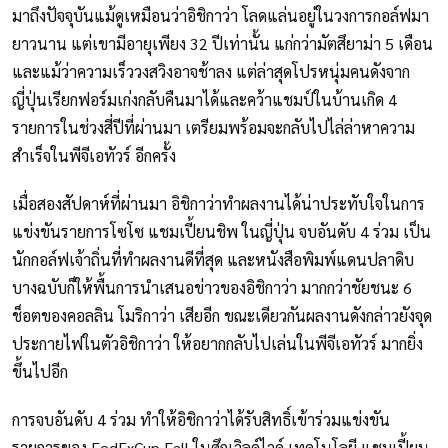
มาถึงปัจจุบันแม้ดูเหมือนว่าอิชิกาว่า โลดแล่นอยู่ในวงการกอล์ฟมา
ยาวนาน แต่เขามีอายุเพียง 32 ปีเท่านั้น แก่กว่ามัตสึยาม่า 5 เดือน
และแม้ว่าความเร็ววงสวิงอาจช้าลง แต่ล่าสุดโปรหนุ่มคนดังจาก
ญี่ปุ่นเรียกฟอร์มเก่งกลับคืนมาได้และคว้าแชมป์ในบ้านเกิด 4
รายการในช่วงสี่ปีที่ผ่านมา เตรียมพร้อมจะกลับไปไล่ล่าหาความ
สำเร็จในพีจีเอทัวร์ อีกครั้ง
เมื่อสองสัปดาห์ที่ผ่านมา อิชิกาว่าทำผลงานได้น่าประทับใจในการ
แข่งขันรายการโซโซ แชมเปี้ยนชิพ ในญี่ปุ่น จบอันดับ 4 ร่วม เป็น
นักกอล์ฟเจ้าถิ่นที่ทำผลงานดีที่สุด และหนังสือพิมพ์แดนปลาดิบ
บางฉบับก็ให้พื้นการนำเสนอข่าวของอิชิกาว่า มากกว่าชัยชนะ 6
ช็อตของคอลลิน โมริกาว่า เสียอีก ขณะเดียวกันผลงานดังกล่าวยังจุด
ประกายไฟในตัวอิชิกาว่า ให้อยากกลับไปเล่นในพีจีเอทัวร์ มากยิ่ง
ขึ้นไปอีก
การจบอันดับ 4 ร่วม ทำให้อิชิกาว่าได้รับสิทธิ์เข้าร่วมแข่งขัน
รายการของ FedExCup Fall ในศึกเวิลด์ไวด์ เทคโนโลยี แชมเปี้ยน