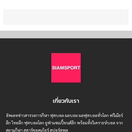
เกี่ยวกับเรา
อัพเดทข่าวสารวงการกีฬา ฟุตบอล ผลบอล ผลฟุตบอลทั่วโลก ฟรีเมียร์
ลีก ไทยลีก ฟุตบอลโลก ยูฟ่าแซมเปี้ยนส์ลีก พร้อมทั้งวิเคราะห์บอล จาก
สยามกีฬา สตาร์ชอคเก้อร์ สปอร์ตพูล