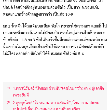
เอก ช้างศึก สายัณห์ยิม(แดง) พบ ซัลโว ทีเด็ด 99 เจอกันพิกัด 132
ปอนด์ โดยช้างศึกอยู่หนองคายส่วนซัลโว เป็นขาว จ.ขอนแก่น
หมดยกแรกช้างศึกสดสูงยาวกว่า เป็นต่อ 10-9
ยก 2 ช้างศึก ได้สดเดินบดเบียด ซัลโว พยายาใช้ความเก๋า แลกกันไป
มาเกมระทึกแลกกันแบบไม่มียอมกัน ส่วนใหญ่เล่นวงในกันหมดยก
ซ้างศึกต่อ 11-8 ยก 3 ซัลโเดินเร็วขึ้นมีเตะต่อยเล่นแต่ของหนัก เกม
นี้แลกกันไม่หยุดเรียกเสียงเชียร์ได้ตลอด บางช่วง มีศอกสลับแต่ยัง
ไม่มีใครพลาดท่า ซัลโวทำได้ดี หมดยก ซัลโว ต่อ 5-4
"เพชรนิรันดร์"ปักศอกเข้าขมับ"เดชไชยา"ร่วงยก 4 คู่เอกศึก
เพชรยินดี
2 คู่หยุดโลก! "จิง หนาน พบ แสตมป์","โจนาธาน ปะทะ
ซุปเปอร์เล็ก" ศึก ONE 168 หวนถิ่นอเมริกา