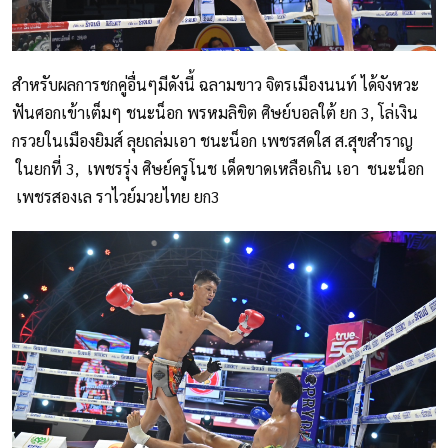
สำหรับผลการชกคู่อื่นๆมีดังนี้ ฉลามขาว จิตรเมืองนนท์ ได้จังหวะ
ฟันศอกเข้าเต็มๆ ชนะน็อก พรหมลิขิต ศิษย์บอลใต้ ยก 3, โล่เงิน
กรวยในเมืองยิมส์ ลุยถล่มเอา ชนะน็อก เพชรสดใส ส.สุขสำราญ
ในยกที่ 3, เพชรรุ่ง ศิษย์ครูโนช เด็ดขาดเหลือเกิน เอา ชนะน็อก
เพชรสองเล ราไวย์มวยไทย ยก3