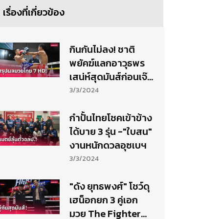
เรื่องที่เกี่ยวข้อง
กินกันไม่ลง! ชาติ
พยัคฆ์แลกอาวุธพร
เสน่ห์สุดมันส์ก่อนเจ๊า
เดือด
3/3/2024
กำปั้นไทยโชคเข้าข้าง
ได้บาย 3 รุ่น -"ใบสน"
งานหนักดวลอุซเบฯ
3/3/2024
"ดัง ยุทธพงศ์" โชว์ดุ
เฮน็อกยก 3 คู่เอก
มวย The Fighter