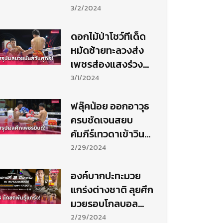
Next Generations
3/2/2024
ดอกไม้ป่าโชว์ทีเด็ด
หมัดซ้ายทะลวงส่ง
เพชรส่องแสงร่วง
ยก 3
3/1/2024
ฟลุ๊คน้อย ออกอาวุธ
ครบชัดเจนสยบ
คัมภีร์เทวดาเข้าวิน
สุดมันส์
2/29/2024
องค์บากปะทะมวย
แกร่งต่างชาติ ลุยศึก
มวยรอบโกลบอล
เฮ้าส์
2/29/2024