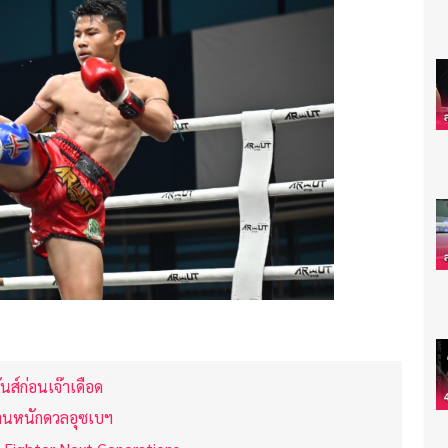
นส์ก่อนเจ๊าเดือด
 งานหนักดวลอุซเบฯ