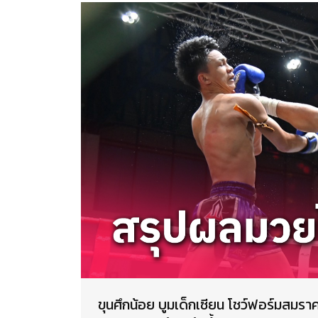
ขุนศึกน้อย บูมเด็กเซียน โชว์ฟอร์มสมรา