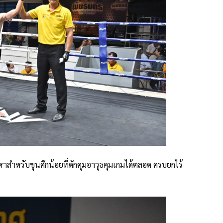
ัญหาสำหรับขุนศึกน้อยที่ดักคุมอาวุธคุมเกมได้ตลอด ครบยกไร้
ม