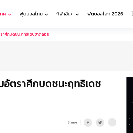
เทศ
ฟุตบอลไทย
กีฬาอื่นๆ
ฟุตบอลโลก 2026
อัตราศึกบดชนะฤทธิเดชขาดลอย
็มอัตราศึกบดชนะฤทธิเดช
Share