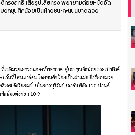
ยรติทรงฤทธิ์ เสียรูปเสียทรง พยายามต่อยหมัดอัด
 ครบยกขุนศึกน้อยเป็นฝ่ายชนะคะแนนขาดลอย
 ที่เวทีมวยเยาวชนกองทัพอากาศ คู่เอก ขุนศึกน้อย กระเป๋าลิงค์
่เคยพบกันที่ไหนมาก่อน โดยขุนศึกน้อยเป็นฝาแฝด ดีกรียอดมวย
เดช ดีกรีแชมป์ เป็นชาวบุรีรัมย์ เจอกันพิกัด 120 ปอนด์
นศึกน้อยต่อก่อน 10-9