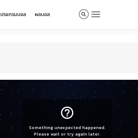
โปรแกรมบอล
ผลบอล
help_outline
Something unexpected happened.
Please wait or try again later.