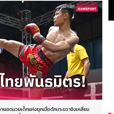
คายอดมวยเด็กแห่งยุคเมื่อดักเตะขวาชิงเหลี่ยม