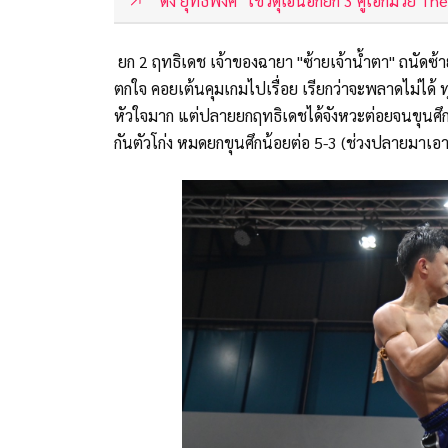
"ดัง ยุทธพงศ์" โชว์ดุเฮน็อกยก 3 คู่เอกมวย T
ยก 2 ฤทธิเดช เจ้าของฉายา "ซ้ายเจ้าน้ำตา" ถนัดซ้ายค
ตกใจ คอยเต้นคุมเกมไปเรื่อย เรียกว่าจะพลาดไม่ได้ ท
หัวใจมาก แต่ปลายยกฤทธิเดชได้จังหวะต่อยจนขุนศึกน้
กันตัวโก่ง หมดยกขุนศึกน้อยต่อ 5-3 (ช่วงปลายมาเอ