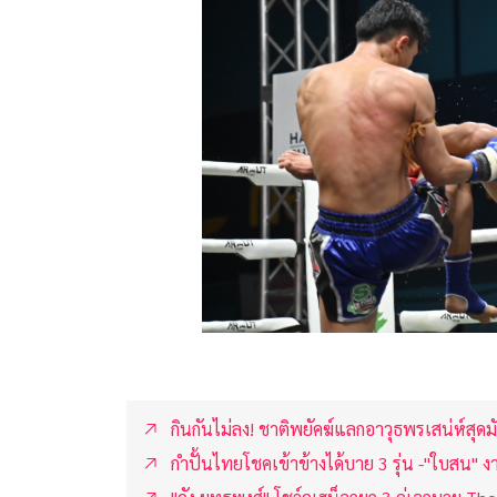
กินกันไม่ลง! ชาติพยัคฆ์แลกอาวุธพรเสน่ห์สุดมั
กำปั้นไทยโชคเข้าข้างได้บาย 3 รุ่น -"ใบสน"