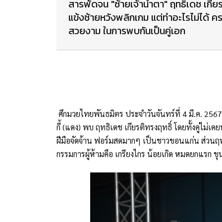
สารพัดจน "ซ้ายเจ้าน้ำตา" ฤทธิเดช เกี
แข้งซ้ายหวังพลิกเกม แต่ทำอะไรไม่ได้
สวยงาม ในการพบกันเป็นคู่เอก
ศึกมวยไทยพันธมิตร ประจำวันจันทร์ที่ 4 มี.ค. 2567
กี้ (แดง) พบ ฤทธิเดช เกียรติทรงฤทธิ์ โดยทั้งคู่ไม
ฝีมือจัดจ้าน ฟอร์มสดมากๆ เป็นชาวขอนแก่น ส่วนฤทธิ
กรรมการผู้ห้ามคือ เกรียงไกร น้อยเกิด หมดยกแรก ขุ