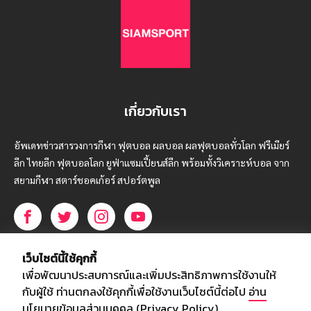
เกี่ยวกับเรา
อัพเดทข่าวสารวงการกีฬา ฟุตบอล ผลบอล ผลฟุตบอลทั่วโลก ฟรีเมียร์
ลีก ไทยลีก ฟุตบอลโลก ยูฟ่าแซมเปี้ยนส์ลีก พร้อมทั้งวิเคราะห์บอล จาก
สยามกีฬา สตาร์ชอคเก้อร์ สปอร์ตพูล
บริษัท สยามสปอร์ต ซินติเคท จำกัด (มหาชน)
เว็บไซต์นี้ใช้คุกกี้
เลขที่ 66/26 - 29 ซอยรามอินทรา 40
เพื่อพัฒนาประสบการณ์และเพิ่มประสิทธิภาพการใช้งานให้
ถนนรามอินทรา แขวงนวลจันทร์
กับผู้ใช้ ท่านตกลงใช้คุกกี้เพื่อใช้งานเว็บไซต์นี้ต่อไป
อ่าน
เขตบึงกุ่ม กรุงเทพฯ 10230
นโยบายข้อมูลส่วนบุคคล (Privacy Policy)