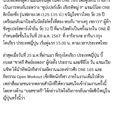
นับถอยหลังสู่ความมันส์ขั้นสุด ในศึก ONE 165 โดยคู่เอกนำรายการ
เป็นการพบกันระหว่าง "ซุปเปอร์เล็ก เกียรติหมู่ 9" แชมป์โลก ONE
คิกบ็อกซิ่ง รุ่นฟลายเวต (125-135 ป.) ขวัญใจชาวไทย วัย 28 ปี
เตรียมกลับมาป้องกันบัลลังก์ครั้งที่สอง พบกับ "ทาเครุ เซกาวา" ผู้ท้า
ชิงซูเปอร์สตาร์เจ้าถิ่น วัย 32 ปี ที่มาเปิดตัวเป็นครั้งแรกใน ONE มี
กำหนดจัดขึ้นในวันที่ 28 ม.ค. 2567 ที่ อาริอาเกะ อารีนา กรุง
โตเกียว ประเทศญี่ปุน เริ่มคู่แรก 15.00 น. ตามเวลาประเทศไทย
ล่าสุดเมื่อวันที่ 25 ม.ค.ที่ผ่านมา ที่กรุงโตเกียว ประเทศญี่ปุ่น บิ๊
กบอส "ชาตรี ศิษย์ยอดธง" ผู้ก่อตั้ง ประธาน และซีอีโอ วัน แชมเปีย
นชิพ ได้นำทัพนักกีฬาร่วมจัดงานแถลงข่าวศึก ONE 165 และ
กิจกรรม Open Workout เช็กฟิตนักกีฬา ภายในงานเต็มไปด้วย
เหล่าสื่อมวลชนจากหลายสำนักที่ให้ความสนใจเข้าร่วมงานครั้งนี้
โดยทางด้าน "บอสชาตรี" ได้กล่าวเปิดใจถึงการกลับมาจัดศึกใหญ่ใน
ญี่ปุ่นครั้งนี้ว่า