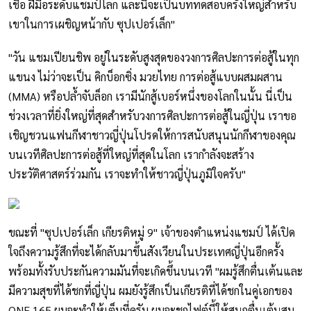
เชื่อ ฝีมือระดับแชมป์โลก และนี่จะเป็นบททดสอบครั้งใหญ่สำหรับ
เขาในการเผชิญหน้ากับ ซุปเปอร์เล็ก"
"วัน แชมเปียนชิพ อยู่ในระดับสูงสุดของวงการศิลปะการต่อสู้ในทุก
แขนง ไม่ว่าจะเป็น คิกบ็อกซิ่ง มวยไทย การต่อสู้แบบผสมผสาน
(MMA) หรือปล้ำจับล็อก เรามีนักสู้เบอร์หนึ่งของโลกในนั้น นี่เป็น
ช่วงเวลาที่ยิ่งใหญ่ที่สุดสำหรับวงการศิลปะการต่อสู้ในญี่ปุ่น เราขอ
เชิญชวนแฟนกีฬาชาวญี่ปุ่นโปรดให้การสนับสนุนนักกีฬาของคุณ
บนเวทีศิลปะการต่อสู้ที่ใหญ่ที่สุดในโลก เรากำลังจะสร้าง
ประวัติศาสตร์ร่วมกัน เราจะทำให้ชาวญี่ปุ่นภูมิใจครับ"
ขณะที่ "ซุปเปอร์เล็ก เกียรติหมู่ 9" เจ้าของตำแหน่งแชมป์ ได้เปิด
ใจถึงความรู้สึกที่จะได้กลับมาขึ้นสังเวียนในประเทศญี่ปุ่นอีกครั้ง
พร้อมทั้งรับประกันความมันที่จะเกิดขึ้นบนเวที "ผมรู้สึกตื่นเต้นและ
มีความสุขที่ได้ชกที่ญี่ปุ่น ผมยังรู้สึกเป็นเกียรติที่ได้ชกในคู่เอกของ
ONE 165 ผมจะทำให้เต็มที่ครับ ผมจะชกไฟต์นี้ให้สนุกตื่นเต้นสม