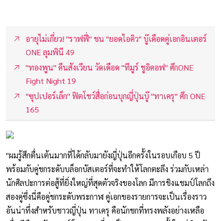
อายุไม่เกี่ยว! "ราฟฟี่" ชน "ยอดไอคิว" บู๊เดือดคู่เอกอินเตอร์
ONE ลุมพินี 49
"ทองพูน" คืนสังเวียน วัดเดือด "ทีมูร์ ชูอิคอฟ" ศึกONE
Fight Night 19
"ซุปเปอร์เล็ก" ฟิตโชว์สื่อก่อนบุกญี่ปุ่นบู๊ "ทาเครุ" ศึก ONE
165
"ผมรู้สึกตื่นเต้นมากที่ได้กลับมายังญี่ปุ่นอีกครั้งในรอบเกือบ 5 ปี
พร้อมกับคู่ชกระดับบล็อกบัสเตอร์ที่จะทำให้โลกตะลึง ร่วมกับเหล่า
นักศิลปะการต่อสู้ที่ยิ่งใหญ่ที่สุดตัวจริงของโลก มีการชิงแชมป์โลกถึง
สองคู่ซึ่งนี่คือคู่ชกระดับพระกาฬ คู่เอกของรายการจะเป็นเรื่องราว
อันน่าทึ่งสำหรับชาวญี่ปุ่น ทาเครุ คือนักชกที่ทรงพลังอย่างเหลือ