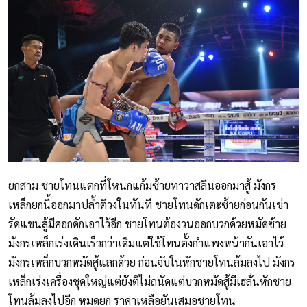
ยกสาม ชายโทนแตกที่โหนกแก้มซ้ายทาวาสลีนออกมาสู้ มังกร
เหล็กยกนี้ออกมาปล้ำตีวงในทันที ชายโทนดักเตะซ้ายก่อนกันเข่า
รัดแขนสู้มีศอกดักเอาไว้อีก ชายโทนต้องวนออกบวกด้วยหมัดซ้าย
มังกรเหล็กเร่งเดินเร็วกว่าเดิมแต่ใช้โทนตั้งกำแพงหน้ากันเอาไว้
มังกรเหล็กบวกหมัดสู้แลกด้วย ก่อนจับในหักชายโทนล้มลงไป มังกร
เหล็กเร่งเครื่องชุดใหญ่แต่ยังตีไม่ถนัดแต่บวกหมัดสู้มีเฮลั่นหักชาย
โทนล้มลงไปอีก หมดยก ราคาเหลือยันเสมอชายโทน