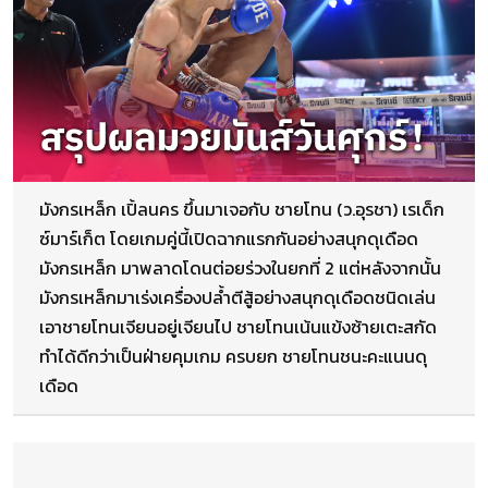
มังกรเหล็ก เปิ้ลนคร ขึ้นมาเจอกับ ชายโทน (ว.อุรชา) เรเด็ก
ซ์มาร์เก็ต โดยเกมคู่นี้เปิดฉากแรกกันอย่างสนุกดุเดือด
มังกรเหล็ก มาพลาดโดนต่อยร่วงในยกที่ 2 แต่หลังจากนั้น
มังกรเหล็กมาเร่งเครื่องปล้ำตีสู้อย่างสนุกดุเดือดชนิดเล่น
เอาชายโทนเจียนอยู่เจียนไป ชายโทนเน้นแข้งซ้ายเตะสกัด
ทำได้ดีกว่าเป็นฝ่ายคุมเกม ครบยก ชายโทนชนะคะแนนดุ
เดือด