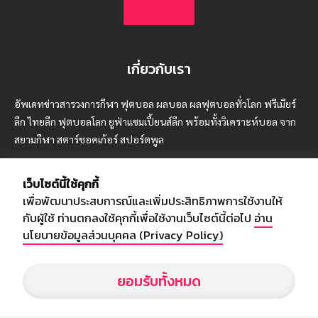
เกี่ยวกับเรา
อัพเดทข่าวสารวงการกีฬา ฟุตบอล ผลบอล ผลฟุตบอลทั่วโลก ฟรีเมียร์
ลีก ไทยลีก ฟุตบอลโลก ยูฟ่าแซมเปี้ยนส์ลีก พร้อมทั้งวิเคราะห์บอล จาก
สยามกีฬา สตาร์ชอคเก้อร์ สปอร์ตพูล
เว็บไซต์นี้ใช้คุกกี้
เพื่อพัฒนาประสบการณ์และเพิ่มประสิทธิภาพการใช้งานให้
บริษัท สยามสปอร์ต ซินติเคท จำกัด (มหาชน)
กับผู้ใช้ ท่านตกลงใช้คุกกี้เพื่อใช้งานเว็บไซต์นี้ต่อไป
อ่าน
เลขที่ 66/26 - 29 ซอยรามอินทรา 40
นโยบายข้อมูลส่วนบุคคล (Privacy Policy)
ถนนรามอินทรา แขวงนวลจันทร์
เขตบึงกุ่ม กรุงเทพฯ 10230
ยอมรับทั้งหมด
โทร : 02-5088-000
อีเมล์ :
webmaster@siamsport.co.th