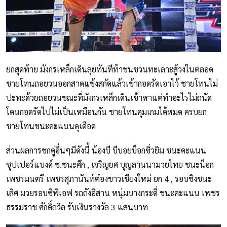
ยกสุดท้าย มังกรเหล็กเดินลุยทันทีท้าชนชวนทะเลาะสู้วงในตลอด
ชายโทนถอยวนออกสาดแข้งสกัดแล้วเข้ากอดรัดเอาไว้ ชายโทนไม่
ปะทะด้วยถอยวนขณะที่มังกรเหล็กเดินเข้าหาแต่ทำอะไรไม่ถนัด
โดนกอดรัดไปไม่เป็นเหมือนกัน ชายโทนคุมเกมได้หมด ครบยก
ชายโทนชนะคะแนนดุเดือด
ส่วนผลการชกคู่อื่นๆมีดังนี้ น้องบี บีบอยบ็อกซิ่วยิม ชนะคะแนน
ซุปเปอร์แบงค์ ช.ชนะศึก , เจริญยศ บุญลานนามวยไทย ชนะน็อก
เพชรมนตรี เพชรสุภานันท์ต๋องขาวเชียงใหม่ ยก 4 , รอบชิงชนะ
เลิศ มวยรอบซีพีเอฟ รถถังอีสาน หนุ่มบางกระดี่ ชนะคะแนน เพชร
ธรรมราช ศักดิ์ถวิล รับเงินรางวัล 3 แสนบาท