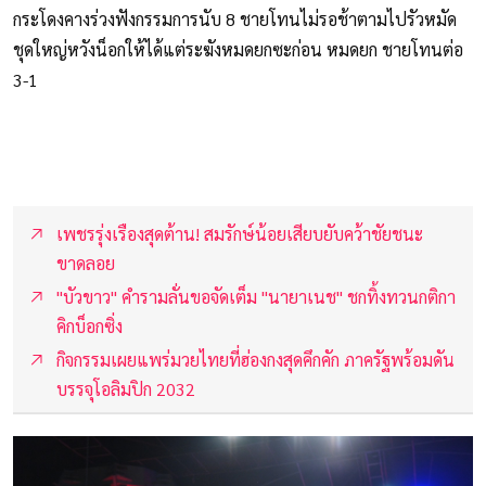
กระโดงคางร่วงฟังกรรมการนับ 8 ชายโทนไม่รอช้าตามไปรัวหมัด
ชุดใหญ่หวังน็อกให้ได้แต่ระฆังหมดยกซะก่อน หมดยก ชายโทนต่อ
3-1
เพชรรุ่งเรืองสุดต้าน! สมรักษ์น้อยเสียบยับคว้าชัยชนะ
ขาดลอย
"บัวขาว" คำรามลั่นขอจัดเต็ม "นายาเนช" ชกทิ้งทวนกติกา
คิกบ็อกซิ่ง
กิจกรรมเผยแพร่มวยไทยที่ฮ่องกงสุดคึกคัก ภาครัฐพร้อมดัน
บรรจุโอลิมปิก 2032