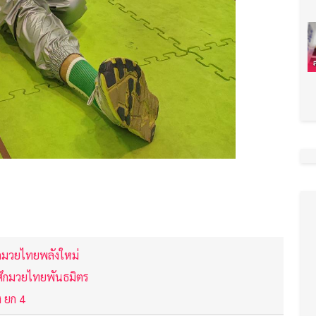
ึกมวยไทยพลังใหม่
กศึกมวยไทยพันธมิตร
ง ยก 4