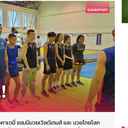
ีอคาเดมี่ แชมป์มวยเวิลด์เกมส์ และ มวยไทยโลก