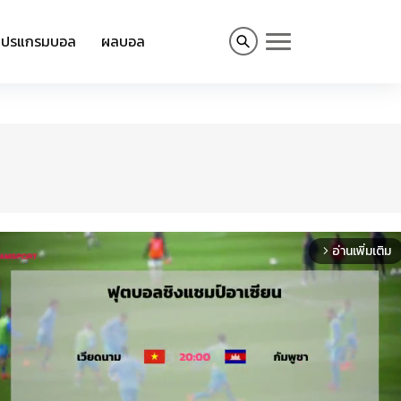
โปรแกรมบอล
ผลบอล
อ่านเพิ่มเติม
arrow_forward_ios