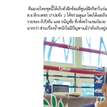
ทีมมวยไทยชุดนี้ได้เก็บตัวฝึกซ้อมที่ศูนย์ฝึกกีฬาใ
ส.อ.จักรเพชร ปาปะขัง 2 โค้ชร่วมดูแล โดยได้เผยถึ
รายของ กัปปิตัน และ ธนัญชัย ที่เพิ่งคว้าแชมป์มว
มากกว่า ส่วนเรื่องน้ำหนักไม่มีปัญหาแม้ว่ายังเกินอยู่