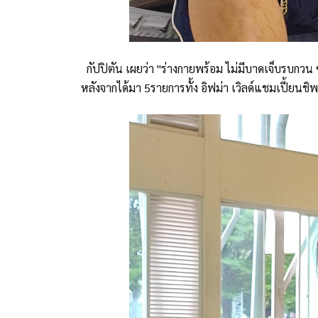
กัปปิตัน เผยว่า "ร่างกายพร้อม ไม่มีบาดเจ็บรบกวน ซ
หลังจากได้มา 5รายการทั้ง อิฟม่า เวิลด์แชมเปี้ยนชิ