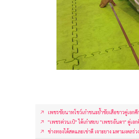
เพชรชัยนาทโชว์เก๋าชนะย้ำชัยเสือขาวคู่เอกศ
"เพชรต่วนเป๋" ได้เก๋าสยบ "เพชรอันดา" คู่เอ
ช่างทองได้สดและเข่าดี เจาะยาง มหามงคลร่ว