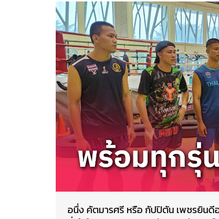
อนึ่ง คัตมารศรี หรือ กัปปิตัน เพชรยินด