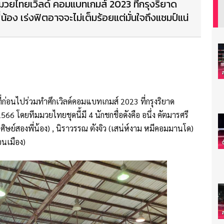
มวยไทยเวิลด์ คอมแบทเกมส์ 2023 ที่กรุงริยาด
น้อง เร่งฟิตอาจจะไม่เต็มร้อยแต่มั่นใจถึงแชมป์แน่
ก่อนไปร่วมทำศึกเวิลด์คอมแบทเกมส์ 2023 ที่กรุงริยาด
66 โดยทีมมวยไทยชุดนี้มี 4 นักชกชื่อดังคือ อนึ่ง คัตมารศรี
ย ศิษย์สองพี่น้อง) , นิราวรรณ ตังจิว (เสน่ห์งาม หมีคอมมานโด)
อนเมือง)