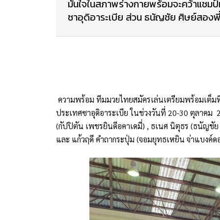
มั่นใจในสภาพร่างกายพร้อมจะคว้าแชมป์
ซาอุดิอาระเบีย ส่วน ธนัญชัย ศิษย์สองพี่
ความพร้อม ทีมมวยไทยสมัครเล่นเตรียมพร้อมเต็มที่
ประเทศซาอุดิอาระเบีย ในช่วงวันที่ 20-30 ตุลาคม 25
(กัปปิตัน เพชรยินดีอคาเดมี่) , ธเนศ นิตุธร (ธนัญชั
และ แก้วฤดี คำถากระปุ่ม (จอมยุทธเหยิน จ่าแบงค์ด