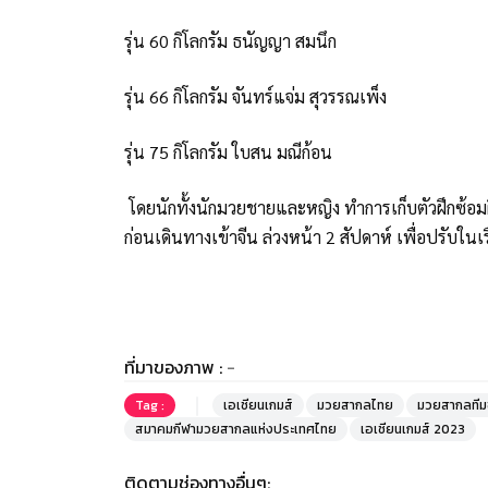
รุ่น 60 กิโลกรัม ธนัญญา สมนึก
รุ่น 66 กิโลกรัม จันทร์แจ่ม สุวรรณเพ็ง
รุ่น 75 กิโลกรัม ใบสน มณีก้อน
โดยนักทั้งนักมวยชายและหญิง ทำการเก็บตัวฝึกซ้อมฝึก
ก่อนเดินทางเข้าจีน ล่วงหน้า 2 สัปดาห์ เพื่อปรับใน
ที่มาของภาพ :
-
Tag :
เอเชียนเกมส์
มวยสากลไทย
มวยสากลทีม
สมาคมกีฬามวยสากลแห่งประเทศไทย
เอเชียนเกมส์ 2023
ติดตามช่องทางอื่นๆ: