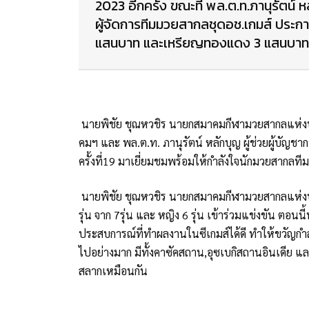
2023 อีกครั้ง ขณะที่ พล.ต.ท.ภานุรัตน์ 
ผู้จัดการทีมมวยสากลชุดอช.เกมส์ ประกา
แสนบาท และเหรียญทองแดง 3 แสนบาท
นายพิชัย ชุณหวชิร นายกสมาคมกีฬามวยสากลแห่งปร
คมฯ และ พล.ต.ท. ภานุรัตน์ หลักบุญ ผู้ช่วยผู้บัญ
ครั้งที่19 มาเยี่ยมชมพร้อมให้กำลังใจนักมวยสากลทีม
นายพิชัย ชุณหวชิร นายกสมาคมกีฬามวยสากลแห่งปร
รุ่น จาก 7รุ่น และ หญิง 6 รุ่น เข้าร่วมแข่งขัน ตอนนี้
ประสบการณ์ที่ทำผลงานในซีเกมส์ได้ดี ทำให้ขวัญกำลั
ไปอย่างมาก มีทั้งคาซัคสถาน,อุซเบกิสถานอินเดีย และ 
สลากเหมือนกัน