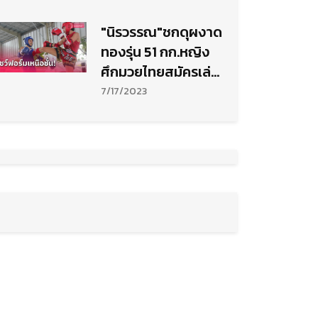
"นิรวรรณ"ชกดุผงาด
ทองรุ่น 51 กก.หญิง
ศึกมวยไทยสมัครเล่น
ปทท.
7/17/2023