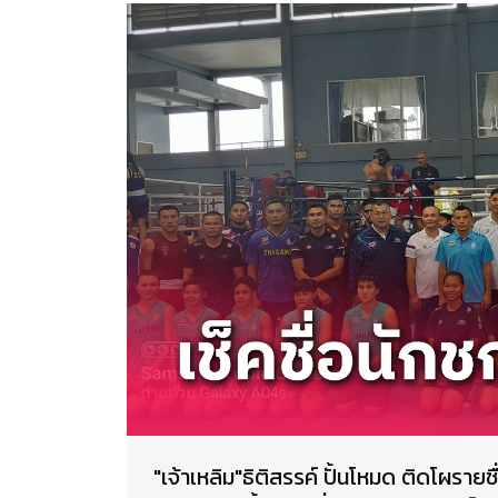
"เจ้าเหลิม"ธิติสรรค์ ปั้นโหมด ติดโผราย