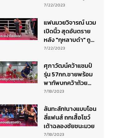
ศึกจ้าวมวยไทย
7/22/2023
แฟนมวยวิจารณ์ นวม
เปิดนิ้ว สุดอันตราย
หลัง "กุหลาบดำ" ถูก
จิ้มตา
7/22/2023
ศุภาวัฒน์คว้าแชมป์
รุ่น 57กก.ชายพร้อม
พาทัพบกคว้าถ้วย
รวมชายมวยไทยปทท.
7/18/2023
ล้นทะลัก!นางแบบโอน
ลี่แฟนส์ ถกเสื้อโชว์
เต้าฉลองชัยชนะมวย
7/18/2023