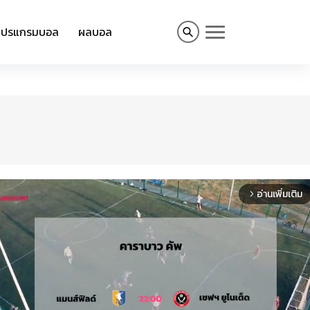
โปรแกรมบอล
ผลบอล
อ่านเพิ่มเติม
arrow_forward_ios