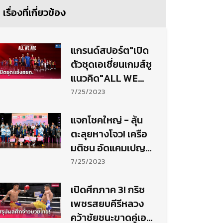
เรื่องที่เกี่ยวข้อง
แกรนด์สปอร์ต"เปิด
ตัวชุดเอเชี่ยนเกมส์ชู
แนวคิด"ALL WE
ARE THAILAND"
7/25/2023
แจกโชคใหญ่ - ลุ้น
ตะลุยหางโจว! เครือ
มติชน อัดแคมเปญ
แรง ‘MATICHON -
7/25/2023
KHAOSOD ASIAN
GAMES 2023’
เปิดศึกภาค 3! กริช
เพชรสยบคีรีหลวง
คว้าชัยชนะขาดคู่เอก