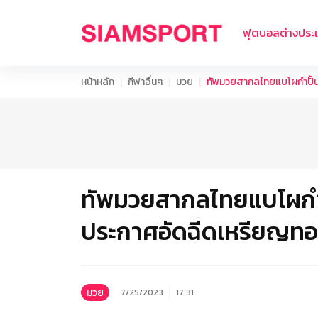
ฟุตบอลต่างประ
หน้าหลัก
กีฬาอื่นๆ
มวย
ทัพมวยสากลไทยแบโผกำปั้นล
ทัพมวยสากลไทยแบโผกำปั
ประกาศอัดฉีดเหรียญทอ
มวย
7/25/2023
17:31