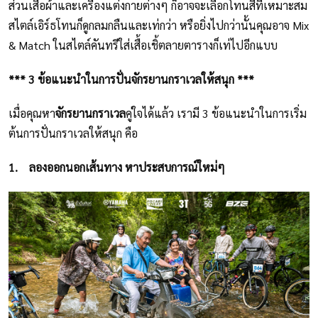
ส่วนเสื้อผ้าและเครื่องแต่งกายต่างๆ ก็อาจจะเลือกโทนสีที่เหมาะสม
สไตล์เอิร์ธโทนก็ดูกลมกลืนและเท่กว่า หรือยิ่งไปกว่านั้นคุณอาจ Mix
& Match ในสไตล์คันทรีใส่เสื้อเชิ้ตลายตารางก็เท่ไปอีกแบบ
*** 3 ข้อแนะนำในการปั่นจักรยานกราเวลให้สนุก ***
เมื่อคุณหา
จักรยานกราเวล
คู่ใจได้แล้ว เรามี 3 ข้อแนะนำในการเริ่ม
ต้นการปั่นกราเวลให้สนุก คือ
1.
ลองออกนอกเส้นทาง หาประสบการณ์ใหม่ๆ