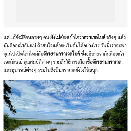
แต่...ก็ยังมีอีกหลายๆ คน ยังไม่ค่อยเข้าใจว่า
กราเวลไบค์
จริงๆ แล้ว
มันคืออะไรกันแน่ ถ้าสนใจแล้วจะเริ่มต้นได้อย่างไร? วันนี้เราจะพา
คุณไปเปิดโลกใหม่กับ
จักรยานกราเวลไบค์
ซึ่งอธิบายว่ามันคืออะไร
เอกลักษณ์ คุณสมบัติต่างๆ รวมถึงวิธีการเลือกซื้อ
จักรยานกราเวล
และอุปกรณ์ต่างๆ รวมไปถึงปั่นกราเวลยังไงให้สนุก