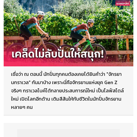
เชื่อว่า ณ ตอนนี้ นักปั่นทุกคนต้องเคยได้ยินคำว่า "จักรยา
นกราเวล" กันมาบ้าง เพราะนี่คือจักรยานแห่งยุค Gen Z
จริงๆ กราเวลไบค์ได้กลายประสบการณ์ใหม่ เป็นไลฟ์สไตล์
ใหม่ เปิดโลกอีกด้าน เติมสีสันให้กับชีวิตในนักปั่นจักรยาน
หลายๆ คน