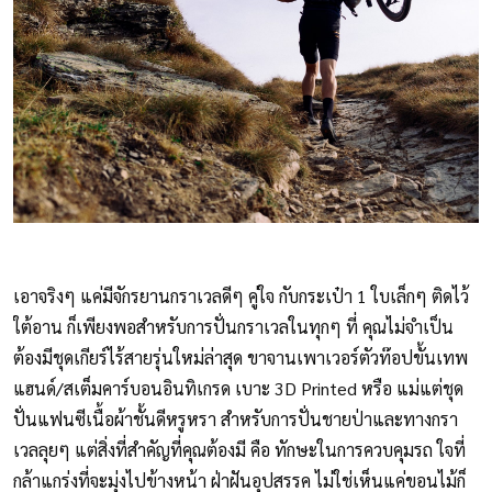
เอาจริงๆ แค่มีจักรยานกราเวลดีๆ คู่ใจ กับกระเป๋า 1 ใบเล็กๆ ติดไว้
ใต้อาน ก็เพียงพอสำหรับการปั่นกราเวลในทุกๆ ที่ คุณไม่จำเป็น
ต้องมีชุดเกียร์ไร้สายรุ่นใหม่ล่าสุด ขาจานเพาเวอร์ตัวท๊อปขั้นเทพ
แฮนด์/สเต็มคาร์บอนอินทิเกรด เบาะ 3D Printed หรือ แม่แต่ชุด
ปั่นแฟนซีเนื้อผ้าชั้นดีหรูหรา สำหรับการปั่นชายป่าและทางกรา
เวลลุยๆ แต่สิ่งที่สำคัญที่คุณต้องมี คือ ทักษะในการควบคุมรถ ใจที่
กล้าแกร่งที่จะมุ่งไปข้างหน้า ฝ่าฝันอุปสรรค ไม่ใช่เห็นแค่ขอนไม้ก็