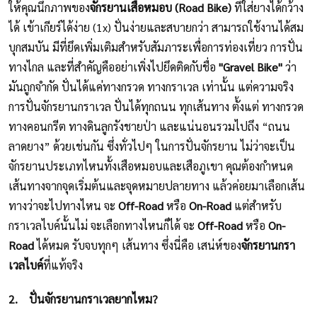
ให้คุณนึกภาพของ
จักรยานเสือหมอบ (Road Bike)
ที่ใส่ยางได้กว้าง
ได้ เข้าเกียร์ได้ง่าย (1x) ปั่นง่ายและสบายกว่า สามารถใช้งานได้สม
บุกสมบัน มีที่ยึดเพิ่มเติมสำหรับสัมภาระเพื่อการท่องเที่ยว การปั่น
ทางไกล และที่สำคัญคืออย่าเพิ่งไปยึดติดกับชื่อ
"Gravel Bike"
ว่า
มันถูกจำกัด ปั่นได้แค่ทางกรวด ทางกราเวล เท่านั้น แต่ความจริง
การปั่นจักรยานกราเวล ปั่นได้ทุกถนน ทุกเส้นทาง ตั้งแต่ ทางกรวด
ทางคอนกรีต ทางดินลูกรังชายป่า และแน่นอนรวมไปถึง “ถนน
ลาดยาง” ด้วยเช่นกัน ซึ่งทั่วไปๆ ในการปั่นจักรยาน ไม่ว่าจะเป็น
จักรยานประเภทไหนทั้งเสือหมอบและเสือภูเขา คุณต้องกำหนด
เส้นทางจากจุดเริ่มต้นและจุดหมายปลายทาง แล้วค่อยมาเลือกเส้น
ทางว่าจะไปทางไหน จะ
Off-Road
หรือ
On-Road
แต่สำหรับ
กราเวลไบค์นั้นไม่ จะเลือกทางไหนก็ได้ จะ
Off-Road
หรือ
On-
Road
ได้หมด รับจบทุกๆ เส้นทาง ซึ่งนี่คือ เสน่ห์ของ
จักรยานกรา
เวลไบค์
ที่แท้จริง
2.
ปั่นจักรยานกราเวลยากไหม?