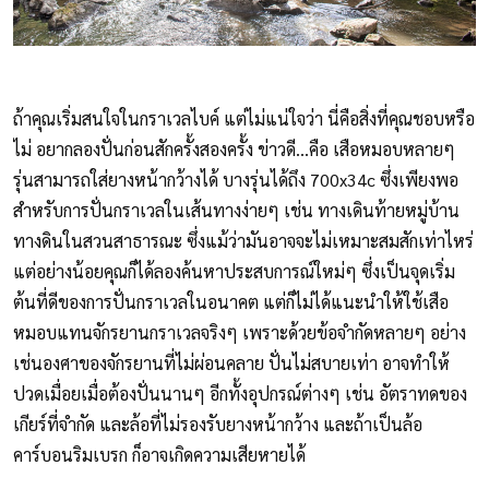
ถ้าคุณเริ่มสนใจในกราเวลไบค์ แต่ไม่แน่ใจว่า นี่คือสิ่งที่คุณชอบหรือ
ไม่ อยากลองปั่นก่อนสักครั้งสองครั้ง ข่าวดี...คือ เสือหมอบหลายๆ
รุ่นสามารถใส่ยางหน้ากว้างได้ บางรุ่นได้ถึง 700x34c ซึ่งเพียงพอ
สำหรับการปั่นกราเวลในเส้นทางง่ายๆ เช่น ทางเดินท้ายหมู่บ้าน
ทางดินในสวนสาธารณะ ซึ่งแม้ว่ามันอาจจะไม่เหมาะสมสักเท่าไหร่
แต่อย่างน้อยคุณก็ได้ลองค้นหาประสบการณ์ใหม่ๆ ซึ่งเป็นจุดเริ่ม
ต้นที่ดีของการปั่นกราเวลในอนาคต แต่ก็ไม่ได้แนะนำให้ใช้เสือ
หมอบแทนจักรยานกราเวลจริงๆ เพราะด้วยข้อจำกัดหลายๆ อย่าง
เช่นองศาของจักรยานที่ไม่ผ่อนคลาย ปั่นไม่สบายเท่า อาจทำให้
ปวดเมื่อยเมื่อต้องปั่นนานๆ อีกทั้งอุปกรณ์ต่างๆ เช่น อัตราทดของ
เกียร์ที่จำกัด และล้อที่ไม่รองรับยางหน้ากว้าง และถ้าเป็นล้อ
คาร์บอนริมเบรก ก็อาจเกิดความเสียหายได้