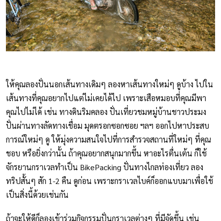
ให้คุณลองปั่นนอกเส้นทางเดิมๆ ลองหาเส้นทางใหม่ๆ ดูบ้าง ไปใน
เส้นทางที่คุณอยากไปแต่ไม่เคยได้ไป เพราะเสือหมอบที่คุณมีพา
คุณไปไม่ได้ เช่น ทางดินริมคลอง ปั่นเที่ยวชมหมู่บ้านชาวประมง
ปั่นผ่านทางลัดทางเชื่อม มุดตรอกซอกซอย ฯลฯ ออกไปหาประสบ
การณ์ใหม่ๆ ดู ให้มุ่งความสนใจไปที่การสำรวจสถานที่ใหม่ๆ ที่คุณ
ชอบ หรือยิ่งกว่านั้น ถ้าคุณอยากสนุกมากขึ้น หาอะไรตื่นเต้น ก็ใช้
จักรยานกราเวลทำเป็น BikePacking ปั่นทางไกลท่องเที่ยว ลอง
ทริปสั้นๆ สัก 1-2 คืน ดูก่อน เพราะกราเวลไบค์ก็ออกแบบมาเพื่อใช้
เป็นสิ่งนี้ด้วยเช่นกัน
ถ้าจะให้ดีก็ลองเข้าร่วมกิจกรรมปั่นกราเวลต่างๆ ที่มีจัดขึ้น เช่น