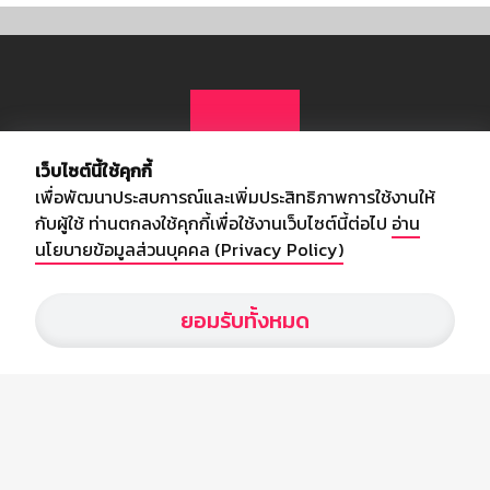
เว็บไซต์นี้ใช้คุกกี้
เพื่อพัฒนาประสบการณ์และเพิ่มประสิทธิภาพการใช้งานให้
กับผู้ใช้ ท่านตกลงใช้คุกกี้เพื่อใช้งานเว็บไซต์นี้ต่อไป
อ่าน
นโยบายข้อมูลส่วนบุคคล (Privacy Policy)
เกี่ยวกับเรา
ยอมรับทั้งหมด
อัพเดทข่าวสารวงการกีฬา ฟุตบอล ผลบอล ผลฟุตบอลทั่วโลก ฟรีเมียร์
ลีก ไทยลีก ฟุตบอลโลก ยูฟ่าแซมเปี้ยนส์ลีก พร้อมทั้งวิเคราะห์บอล จาก
สยามกีฬา สตาร์ชอคเก้อร์ สปอร์ตพูล
บริษัท สยามสปอร์ต ซินติเคท จำกัด (มหาชน)