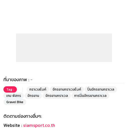
ที่มาของภาพ :
-
Tag :
กราเวลไบค์
จักรยานกราเวลไบค์
ปั่นจักรยานกราเวล
เกม พัสกร
จักรยาน
จักรยานกราเวล
การปั่นจักรยานกราเวล
Gravel Bike
ติดตามช่องทางอื่นๆ:
Website :
siamsport.co.th