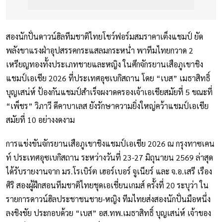
สองนักปั่นดาวน์ฮิลทีมชาติไทยโชว์ฟอร์มสมราคาเต็งแชมป์ ยัด
พลังขาแรงฝ่าอุปสรรคกระแสลมกระหน่ำ พาทีมไทยกวาด 2
เหรียญทองทั้งประเภทชายและหญิง ในศึกจักรยานเสือภูเขาชิง
แชมป์เอเชีย 2026 ที่ประเทศอุซเบกิสถาน โดย “เบส” เมธาสิทธิ์
บุญเสน่ห์ ป้องกันแชมป์สำเร็จผงาดครองเจ้าเอเชียสมัยที่ 5 ขณะที่
“เพ็ชร” วิภาวี ดีคาบาเลส ยังรักษาความยิ่งใหญ่คว้าแชมป์เอเชีย
สมัยที่ 10 อย่างงดงาม
การแข่งขันจักรยานเสือภูเขาชิงแชมป์เอเชีย 2026 ณ กรุงทาซเคน
ท์ ประเทศอุซเบกิสถาน ระหว่างวันที่ 23-27 มิถุนายน 2569 ล่าสุด
ได้รับรายงานจาก มร.โรเบิร์ต เฮอร์เบอร์ จูเนียร์ และ จ.อ.เสรี เรือง
ศิริ สองผู้ฝึกสอนทีมชาติไทยชุดเอเชี่ยนเกมส์ ครั้งที่ 20 ระบุว่า ใน
รายการดาวน์ฮิลประชาชนชาย-หญิง ทีมไทยส่งสองนักปั่นมือหนึ่ง
ลงชิงชัย ประกอบด้วย “เบส” อส.ทพ.เมธาสิทธิ์ บุญเสน่ห์ เจ้าของ