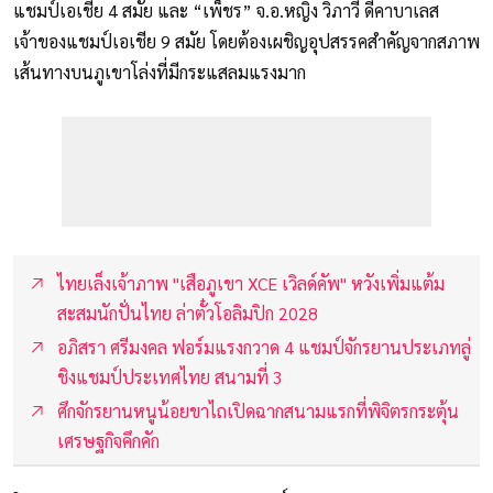
แชมป์เอเชีย 4 สมัย และ “เพ็ชร” จ.อ.หญิง วิภาวี ดีคาบาเลส
เจ้าของแชมป์เอเชีย 9 สมัย โดยต้องเผชิญอุปสรรคสำคัญจากสภาพ
เส้นทางบนภูเขาโล่งที่มีกระแสลมแรงมาก
ไทยเล็งเจ้าภาพ "เสือภูเขา XCE เวิลด์คัพ" หวังเพิ่มแต้ม
สะสมนักปั่นไทย ล่าตั๋วโอลิมปิก 2028
อภิสรา ศรีมงคล ฟอร์มแรงกวาด 4 แชมป์จักรยานประเภทลู่
ชิงแชมป์ประเทศไทย สนามที่ 3
ศึกจักรยานหนูน้อยขาไถเปิดฉากสนามแรกที่พิจิตรกระตุ้น
เศรษฐกิจคึกคัก