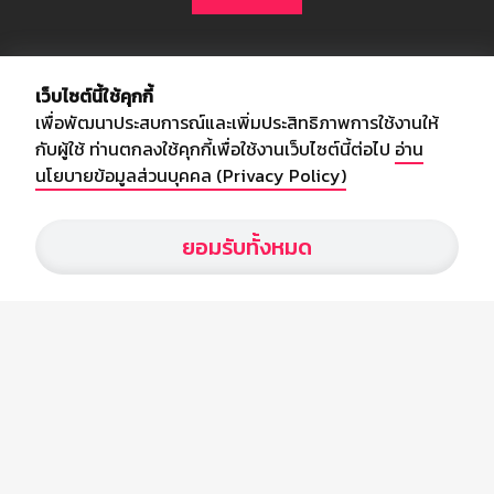
เกี่ยวกับเรา
เว็บไซต์นี้ใช้คุกกี้
เพื่อพัฒนาประสบการณ์และเพิ่มประสิทธิภาพการใช้งานให้
อัพเดทข่าวสารวงการกีฬา ฟุตบอล ผลบอล ผลฟุตบอลทั่วโลก ฟรีเมียร์
กับผู้ใช้ ท่านตกลงใช้คุกกี้เพื่อใช้งานเว็บไซต์นี้ต่อไป
อ่าน
ลีก ไทยลีก ฟุตบอลโลก ยูฟ่าแซมเปี้ยนส์ลีก พร้อมทั้งวิเคราะห์บอล จาก
นโยบายข้อมูลส่วนบุคคล (Privacy Policy)
สยามกีฬา สตาร์ชอคเก้อร์ สปอร์ตพูล
ยอมรับทั้งหมด
บริษัท สยามสปอร์ต ซินติเคท จำกัด (มหาชน)
เลขที่ 66/26 - 29 ซอยรามอินทรา 40
ถนนรามอินทรา แขวงนวลจันทร์
เขตบึงกุ่ม กรุงเทพฯ 10230
โทร : 02-5088-000
อีเมล์ :
webmaster@siamsport.co.th