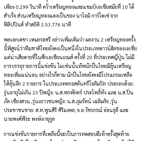
เพียง 0.299 วินาที คว้าเหรียญทองและแชมป์เอเชียสมัยที่ 10 ได้
สำเร็จ ส่วนเหรียญทองแดงเป็นของ นาโอมิ การ์โดเซ่ จาก
ฟิลิปปินส์ ทำสถิติ 2.53.776 นาที
พลเอกเดชา เหมกระศรี กล่าวเพิ่มเติมว่า ผลงาน 2 เหรียญทองครั้ง
นี้พิสูจน์ว่าทีมชาติไทยยังคงเป็นหนึ่งในประเภทดาวน์ฮิลของเอเชีย
แต่น่าเสียดายที่ในศึกเอเชียนเกมส์ ครั้งที่ 20 ที่ประเทศญี่ปุ่น ไม่มี
การบรรจุรายการนี้แข่งขัน ไมเช่นนั้นทัพนักปั่นไทยมีลุ้นเหรียญ
ทองเพิ่มแน่นอน อย่างไรก็ตาม นักปั่นไทยยังคงมีโปรแกรมเหลือ
ให้ลุ้นอีก 2 รายการ ในประเภทครอสคันทรีโอลิมปิก ประกอบด้วย:
รุ่นอายุไม่เกิน 23 ปีหญิง: น.ส.พรพักตร์ ประโพธิ์ทัง และ น.ส.ปิ่น
ภัค เชียงสวน ,รุ่นเยาวชนหญิง: น.ส.ภุมรัตน์ เฉลิมกิจ ,รุ่น
ประชาชนชาย: ส.ท.พูนศิริ ศิริมงคล, จ.อ.วัชรกรณ์ อ่อนธุลี และ
นายพงศ์พีระ พงษ์อายุกูล
การแข่งขันรายการที่เหลือนี้จะเป็นการทดสอบฝีเท้าครั้งสุดท้าย