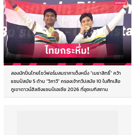
สองนักปั่นไทยโชว์ฟอร์มสมราคาเต็งหนึ่ง “เมธาสิทธิ์” คว้า
แชมป์สมัย 5 ด้าน “วิภาวี” ครองเจ้าทวีปสมัย 10 ในศึกเสือ
ภูเขาดาวน์ฮิลชิงแชมป์เอเชีย 2026 ที่อุซเบกิสถาน