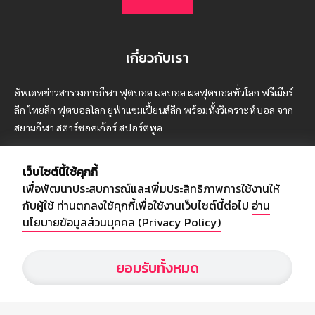
เกี่ยวกับเรา
อัพเดทข่าวสารวงการกีฬา ฟุตบอล ผลบอล ผลฟุตบอลทั่วโลก ฟรีเมียร์
ลีก ไทยลีก ฟุตบอลโลก ยูฟ่าแซมเปี้ยนส์ลีก พร้อมทั้งวิเคราะห์บอล จาก
สยามกีฬา สตาร์ชอคเก้อร์ สปอร์ตพูล
เว็บไซต์นี้ใช้คุกกี้
เพื่อพัฒนาประสบการณ์และเพิ่มประสิทธิภาพการใช้งานให้
บริษัท สยามสปอร์ต ซินติเคท จำกัด (มหาชน)
กับผู้ใช้ ท่านตกลงใช้คุกกี้เพื่อใช้งานเว็บไซต์นี้ต่อไป
อ่าน
เลขที่ 66/26 - 29 ซอยรามอินทรา 40
นโยบายข้อมูลส่วนบุคคล (Privacy Policy)
ถนนรามอินทรา แขวงนวลจันทร์
เขตบึงกุ่ม กรุงเทพฯ 10230
ยอมรับทั้งหมด
โทร : 02-5088-000
อีเมล์ :
webmaster@siamsport.co.th