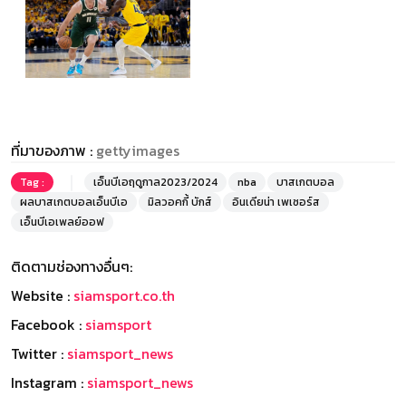
ที่มาของภาพ :
gettyimages
Tag :
เอ็นบีเอฤดูกาล2023/2024
nba
บาสเกตบอล
ผลบาสเกตบอลเอ็นบีเอ
มิลวอคกี้ บักส์
อินเดียน่า เพเซอร์ส
เอ็นบีเอเพลย์ออฟ
ติดตามช่องทางอื่นๆ:
Website :
siamsport.co.th
Facebook :
siamsport
Twitter :
siamsport_news
Instagram :
siamsport_news