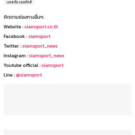
บอสตัน เซลติกส์
ติดตามช่องทางอื่นๆ:
Website :
siamsport.co.th
Facebook :
siamsport
Twitter :
siamsport_news
Instagram :
siamsport_news
Youtube official :
siamsport
Line :
@siamsport