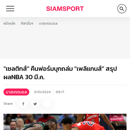
หน้าหลัก
กีฬาอื่นๆ
บาสเกตบอล
"เซลติกส์" คืนฟอร์มบุกถล่ม "เพลิแกนส์" สรุป
ผลNBA 30 มี.ค.
บาสเกตบอล
3/31/2024
09:17
Share