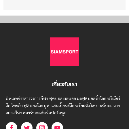
เกี่ยวกับเรา
อัพเดทข่าวสารวงการกีฬา ฟุตบอล ผลบอล ผลฟุตบอลทั่วโลก ฟรีเมียร์
ลีก ไทยลีก ฟุตบอลโลก ยูฟ่าแซมเปี้ยนส์ลีก พร้อมทั้งวิเคราะห์บอล จาก
สยามกีฬา สตาร์ชอคเก้อร์ สปอร์ตพูล