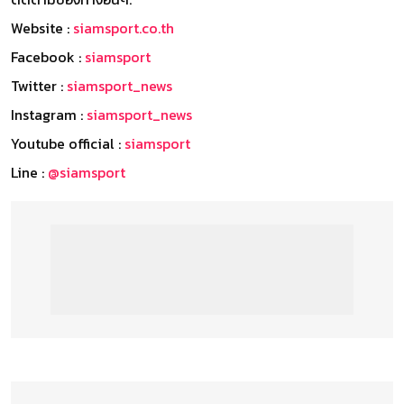
Website :
siamsport.co.th
Facebook :
siamsport
Twitter :
siamsport_news
Instagram :
siamsport_news
Youtube official :
siamsport
Line :
@siamsport