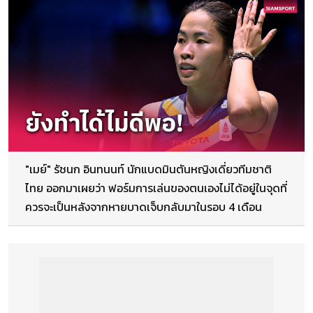
"เมย์" รัชนก อินทนนท์ นักแบดมินตันหญิงเดี่ยวทีมชาติ
ไทย ออกมาเผยว่า ฟอร์มการเล่นของตนเองไม่ได้อยู่ในจุดที่
ควรจะเป็นหลังจากหายบาดเจ็บกลับมาในรอบ 4 เดือน