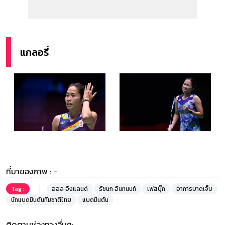
แกลอรี่
ที่มาของภาพ :
-
Tag :
ออล อิงแลนด์
รัชนก อินทนนท์
เฟสบุ๊ก
อาการบาดเจ็บ
นักแบดมินตันทีมชาติไทย
แบดมินตัน
ติดตามช่องทางอื่นๆ: