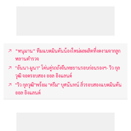
“หนุมาน” ทีมแบดมินตันน้องใหม่ผลผลิตที่งดงามจากลูก
หลานตำรวจ
"อันนา-มูนา" โค่นคู่รถถังจีนทะยานรอบก่อนรองฯ- วิว กุล
วุฒิ จอดรอบสอง ออล อิงแลนด์
"วิว กุลวุฒิ"พร้อม "ครีม" บุศนันทน์ ลิ่วรอบสองแบดมินตัน
ออล อิงแลนด์