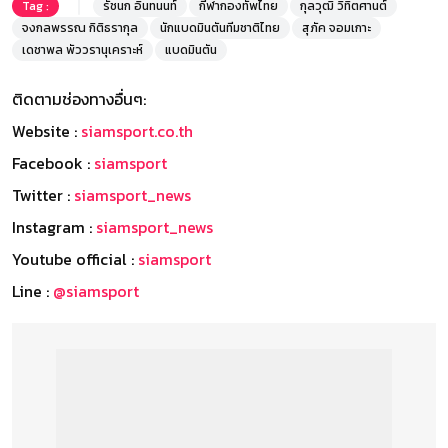
Tag :
รัชนก อินทนนท์
กีฬากองทัพไทย
กุลวุฒิ วิทิตศานต์
จงกลพรรณ กิติธรากุล
นักแบดมินตันทีมชาติไทย
สุภัค จอมเกาะ
เดชาพล พัววรานุเคราะห์
แบดมินตัน
ติดตามช่องทางอื่นๆ:
Website :
siamsport.co.th
Facebook :
siamsport
Twitter :
siamsport_news
Instagram :
siamsport_news
Youtube official :
siamsport
Line :
@siamsport