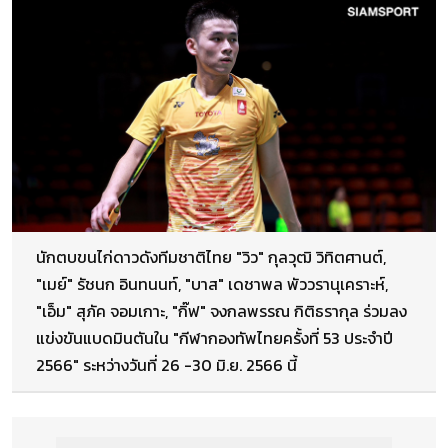
นักตบขนไก่ดาวดังทีมชาติไทย "วิว" กุลวุฒิ วิทิตศานต์,
"เมย์" รัชนก อินทนนท์, "บาส" เดชาพล พัววรานุเคราะห์,
"เอ็ม" สุภัค จอมเกาะ, "กิ๊ฟ" จงกลพรรณ กิติธรากุล ร่วมลง
แข่งขันแบดมินตันใน "กีฬากองทัพไทยครั้งที่ 53 ประจำปี
2566" ระหว่างวันที่ 26 -30 มิ.ย. 2566 นี้