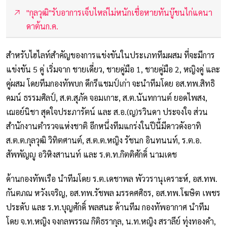
"กุลวุฒิ"รับอาการเจ็บไหล่ไม่หนักเชื่อหายทันบู๊ขนไก่แคนา
ดาต้นก.ค.
สำหรับไฮไลท์สำคัญของการแข่งขันในประเภททีมผสม ที่จะมีการ
แข่งขัน 5 คู่ เริ่มจาก ชายเดี่ยว, ชายคู่มือ 1, ชายคู่มือ 2, หญิงคู่ และ
คู่ผสม โดยทีมกองทัพบก ดีกรีแชมป์เก่า จะนำทีมโดย อส.ทพ.สิทธิ
คมน์ ธรรมศิลป์, ส.ต.สุภัค จอมเกาะ, ส.ต.นันทกานต์ ยอดไพสง,
เฌอย์นิชา สุดใจประภารัตน์ และ ส.อ.(ญ)รวินดา ประจงใจ ส่วน
สำนักงานตำรวจแห่งชาติ อีกหนึ่งทีมแกร่งในปีนี้มีดาวดังอาทิ
ส.ต.ต.กุลวุฒิ วิทิตศานต์, ส.ต.ต.หญิง รัชนก อินทนนท์, ร.ต.อ.
สัพพัญญู อวิหิงสานนท์ และ ร.ต.ท.กิตติศักดิ์ นามเดช
ด้านกองทัพเรือ นำทีมโดย ร.ต.เดชาพล พัววรานุเคราะห์, อส.ทพ.
กันตภณ หวังเจริญ, อส.ทพ.รัชพล มรรคศศิธร, อส.ทพ.โฆษิต เพชร
ประดับ และ ร.ท.บุญศักดิ์ พลสนะ ด้านทีม กองทัพอากาศ นำทีม
โดย จ.ท.หญิง จงกลพรรณ กิติธรากุล, น.ท.หญิง สราลีย์ ทุ่งทองคำ,