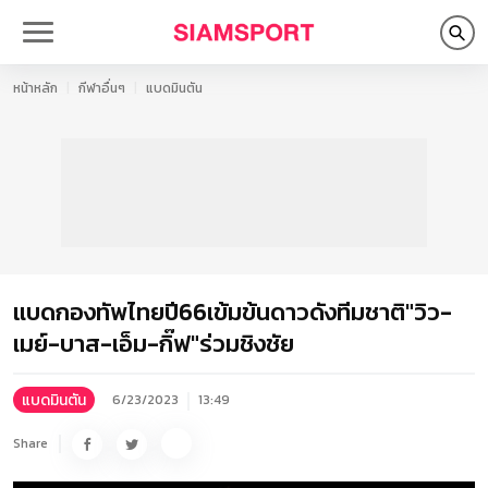
หน้าหลัก
กีฬาอื่นๆ
แบดมินตัน
แบดกองทัพไทยปี66เข้มข้นดาวดังทีมชาติ"วิว-
เมย์-บาส-เอ็ม-กิ๊ฟ"ร่วมชิงชัย
แบดมินตัน
6/23/2023
13:49
Share