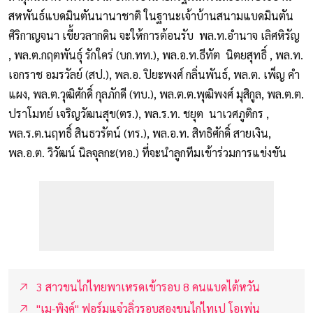
สหพันธ์แบดมินตันนานาชาติ ในฐานะเจ้าบ้านสนามแบดมินตัน
ศิริกาญจนา เขี้ยวลากดิน จะให้การต้อนรับ พล.ท.อำนาจ เลิศหิรัญ
, พล.ต.กฤตพันธุ์ รักใคร่ (บก.ทท.), พล.อ.ท.ธีทัต นิตยสุทธิ์ , พล.ท.
เอกราช อมรวัลย์ (สป.), พล.อ. ปิยะพงศ์ กลิ่นพันธ์, พล.ต. เพ็ญ คำ
แผง, พล.ต.วุฒิศักดิ์ กุลภักดี (ทบ.), พล.ต.ต.พุฒิพงศ์ มุสิกูล, พล.ต.ต.
ปราโมทย์ เจริญวัฒนสุข(ตร.), พล.ร.ท. ชยุต นาเวศภูติกร ,
พล.ร.ต.นฤทธิ์ สินธวรัตน์ (ทร.), พล.อ.ท. สิทธิศักดิ์ สายเงิน,
พล.อ.ต. วิวัฒน์ นิลจุลกะ(ทอ.) ที่จะนำลูกทีมเข้าร่วมการแข่งขัน
3 สาวขนไก่ไทยพาเหรดเข้ารอบ 8 คนแบดไต้หวัน
"เม-พิงค์" ฟอร์มแจ๋วลิ่วรอบสองขนไก่ไทเป โอเพ่น