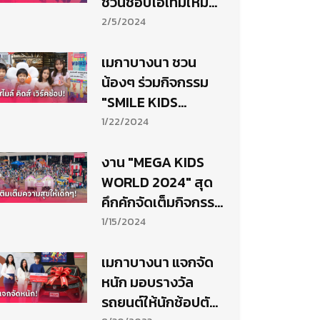
ชวนช้อปไอเทมใหม่
รับวาเลนไทน์
2/5/2024
เมกาบางนา ชวน
น้องๆ ร่วมกิจกรรม
"SMILE KIDS
WORKSHOP"
1/22/2024
งาน "MEGA KIDS
WORLD 2024" สุด
คึกคักจัดเต็มกิจกรรม
วันเด็กยิ่งใหญ่
1/15/2024
เมกาบางนา แจกจัด
หนัก มอบรางวัล
รถยนต์ให้นักช้อปตัว