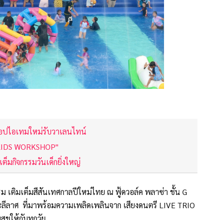
อปไอเทมใหม่รับวาเลนไทน์
 KIDS WORKSHOP"
็มกิจกรรมวันเด็กยิ่งใหญ่
ม เติมเต็มสีสันเทศกาลปีใหม่ไทย ณ ฟู้ดวอล์ค พลาซ่า ชั้น G
ลีลาศ ที่มาพร้อมความเพลิดเพลินจาก เสียงดนตรี LIVE TRIO
สุขให้กับทุกวัย