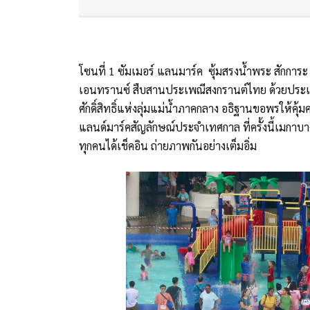
โซนที่ 1 ซัมเมอร์ แลนมาร์ค ซุ้มสรงน้ำพระ สักการ
เอนทรานซ์ สืบสานประเพณีสงกรานต์ไทย ด้วยประ
ศักดิ์สิทธิ์แห่งลุ่มแม่น้ำภาคกลาง อธิฐานขอพรให้
แลนด์มาร์คสัญลักษณ์ประจำเทศกาล ที่ครั้งนี้เมกาบ
ทุกคนได้เช็คอิน ถ่ายภาพกันอย่างเต็มอิ่ม