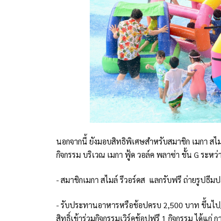
นอกจากนี้ ยังมอบสิทธิพิเศษสำหรับสมาชิก เมกา สไ
กิจกรรม บริเวณ เมกา ฟู้ด วอล์ค พลาซ่า ชั้น G ระหว่
- สมาชิกเมกา สไมล์ รีวอร์ดส แลกรับฟรี ถ่ายรูปธีม
- รับประทานอาหารหรือช้อปครบ 2,500 บาท ขึ้นไป/
สิทธิ์เข้าร่วมกิจกรรมเวิร์คช้อปฟรี 1 กิจกรรม ได้แก