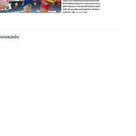
สยามสปอร์ต