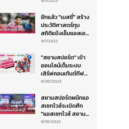
ออนไลน์ คอนเท้นต์
9/1/2023
กีฬาเข้มข้นโดยคน
กีฬาตัวจริง!
อีกแล้ว "เมสซี่" สร้าง
ประวัติศาสตร์ทุบ
สถิติแข้งเอ็มแอลเอ
สมูลค่าตลาดสูงสุด
9/1/2023
"สยามสปอร์ต" เข้า
ออนไลน์เต็มระบบ
เสิร์ฟคอนเท้นต์กีฬา
เข้มข้นโดยคนกีฬาตัว
8/30/2023
จริง!
สยามสปอร์ตผนึกแอ
สเซทไวส์ระเบิดศึก
"แอสเซทไวส์ สยาม
กีฬาคัพ 2023" สาน
8/10/2023