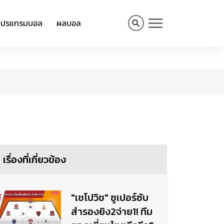
โปรแกรมบอล
ผลบอล
เรื่องที่เกี่ยวข้อง
"เชโปวิช" ซูเปอร์ซับ
สำรองยิง2จ่าย1! ทีม