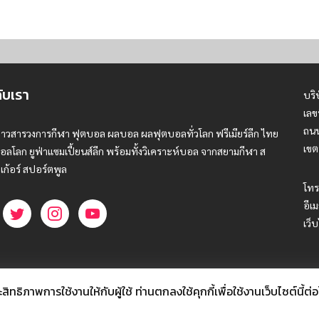
กับเรา
บริ
เลข
ถนน
่าวสารวงการกีฬา ฟุตบอล ผลบอล ผลฟุตบอลทั่วโลก ฟรีเมียร์ลีก ไทย
เขต
อลโลก ยูฟ่าแซมเปี้ยนส์ลีก พร้อมทั้งวิเคราะห์บอล จากสยามกีฬา ส
เก้อร์ สปอร์ตพูล
โทร
อีเม
เว็
ธิภาพการใช้งานให้กับผู้ใช้ ท่านตกลงใช้คุกกี้เพื่อใช้งานเว็บไซต์นี้ต่