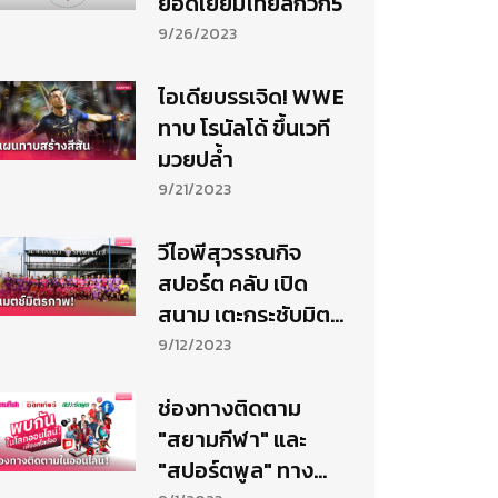
ยอดเยี่ยมไทยลีกวีก5
9/26/2023
ไอเดียบรรเจิด! WWE
ทาบ โรนัลโด้ ขึ้นเวที
มวยปล้ำ
9/21/2023
วีไอพีสุวรรณกิจ
สปอร์ต คลับ เปิด
สนาม เตะกระชับมิตร
สยามกีฬา-สตาร์ซอ
9/12/2023
คเกอร์
ช่องทางติดตาม
"สยามกีฬา" และ
"สปอร์ตพูล" ทาง