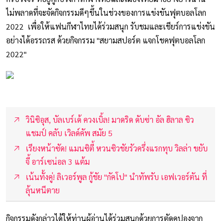
ไม่พลาดที่จะจัดกิจกรรมดีๆขึ้นในช่วงของการแข่งขันฟุตบอลโลก
2022 เพื่อให้แฟนกีฬาไทยได้ร่วมสนุก รับชมและเชียร์การแข่งขัน
อย่างได้อรรถรส ด้วยกิจกรรม "สยามสปอร์ต แจกโชคฟุตบอลโลก
2022"
วินิซิอุส, บัลเบร์เด้ ควงเบิ้ล! มาดริด ดับซ่า อัล ฮิลาล ซิว
แชมป์ คลับ เวิลด์คัพ สมัย 5
เรียงหน้าซัด! แมนซิตี้ หวนซิวชัยรัวครึ่งแรกทุบ วิลล่า ขยับ
จี้ อาร์เซน่อล 3 แต้ม
เน้นทั้งคู่! ลิเวอร์พูล กู้ชัย "กัคโป" นำทัพรับ เอฟเวอร์ตัน ที่
ลุ้นหนีตาย
กิจกรรมดังกล่าวได้ให้ท่านผู้อ่านได้ร่วมสนุกด้วยการตัดคูปองจาก