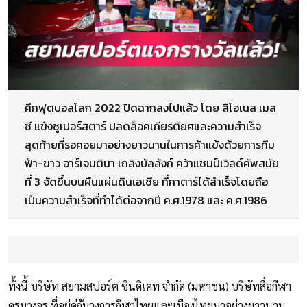
ศึกฟุตบอลโลก 2022 ปิดฉากลงไปแล้ว โดย ลิโอเนล เมส
ซี แข้งซูเปอร์สตาร์ ปลดล็อคเกียรติยศและความสำเร็จ
สุดท้ายที่รอคอยมาอย่างยาวนานในการค้าแข้งด้วยการทีม
ฟ้า-ขาว อาร์เจนตินา เถลิงบัลลังก์ คว้าแชมป์เวิลด์คัพสมัย
ที่ 3 จัดขึ้นบนผืนแผ่นดินเอเชีย ที่กาตาร์ได้สำเร็จโดยถือ
เป็นความสำเร็จที่ทำได้ต่อจากปี ค.ศ.1978 และ ค.ศ.1986
ทั้งนี้ บริษัท สยามสปอร์ต ซินดิเคท จำกัด (มหาชน) บริษัทสื่อกีฬา
ครบวงจร ที่อยู่คู่กับวงการกีฬาไทยและเมืองไทยมาอย่างยาวนาน