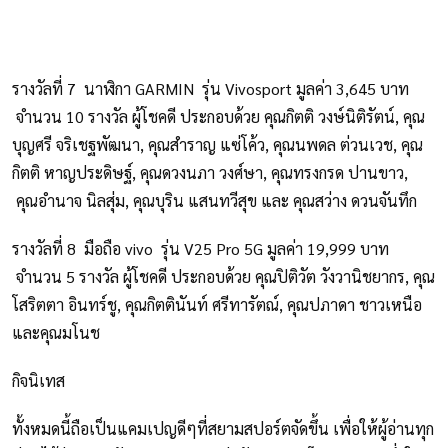
รางวัลที่ 7 นาฬิกา GARMIN รุ่น Vivosport มูลค่า 3,645 บาท
จำนวน 10 รางวัล ผู้โชคดี ประกอบด้วย คุณกิตติ วงษ์นิติรัตน์, คุณ
บุญศรี จริเชฐพัฒนา, คุณสำราญ แซ่โค้ว, คุณนพดล ต่วนเวช, คุณ
กิตติ หาญประดิษฐ์, คุณดวงนภา วงศ์ษา, คุณทรงกรด ปานขาว,
คุณอำนาจ นิลสุ่ม, คุณบุริน แสนทวีสุข และ คุณสว่าง ดวนจันทึก
รางวัลที่ 8 มือถือ vivo รุ่น V25 Pro 5G มูลค่า 19,999 บาท
จำนวน 5 รางวัล ผู้โชคดี ประกอบด้วย คุณปิติวัต วังวานิชยากร, คุณ
โสริตตา อินทร์ชู, คุณกิตตินันท์ ศรีทารัตณ์, คุณปภาดา ชาวเหนือ
และคุณมโนช
กิจนิเทส
ทั้งหมดนี้ถือเป็นแคมเปญดีๆที่สยามสปอร์ตจัดขึ้น เพื่อให้ผู้อ่านทุก