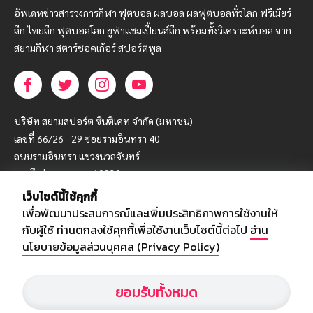
อัพเดทข่าวสารวงการกีฬา ฟุตบอล ผลบอล ผลฟุตบอลทั่วโลก ฟรีเมียร์
ลีก ไทยลีก ฟุตบอลโลก ยูฟ่าแซมเปี้ยนส์ลีก พร้อมทั้งวิเคราะห์บอล จาก
สยามกีฬา สตาร์ชอคเก้อร์ สปอร์ตพูล
บริษัท สยามสปอร์ต ซินติเคท จำกัด (มหาชน)
เลขที่ 66/26 - 29 ซอยรามอินทรา 40
ถนนรามอินทรา แขวงนวลจันทร์
เขตบึงกุ่ม กรุงเทพฯ 10230
เว็บไซต์นี้ใช้คุกกี้
โทร : 02-5088-000
เพื่อพัฒนาประสบการณ์และเพิ่มประสิทธิภาพการใช้งานให้
อีเมล์ :
webmaster@siamsport.co.th
กับผู้ใช้ ท่านตกลงใช้คุกกี้เพื่อใช้งานเว็บไซต์นี้ต่อไป
อ่าน
เว็บไซต์ : www.siamsport.co.th
นโยบายข้อมูลส่วนบุคคล (Privacy Policy)
ยอมรับทั้งหมด
© SIAMSPORT
Privacy