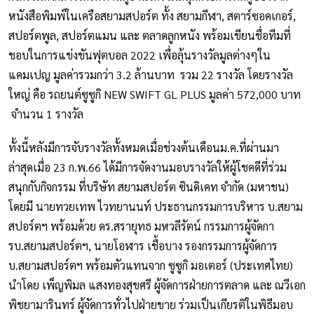
หนังสือพิมพ์ในเครือสยามสปอร์ต ทั้ง สยามกีฬา, สตาร์ซอคเกอร์,
สปอร์ตพูล, สปอร์ตแมน และ ตลาดลูกหนัง พร้อมเขียนชื่อทีมที่
ชอบในการแข่งขันฟุตบอล 2022 เพื่อลุ้นรางวัลมูลต่างๆใน
แคมเปญ มูลค่ารวมกว่า 3.2 ล้านบาท รวม 22 รางวัล โดยรางวัล
ใหญ่ คือ รถยนต์ซูซูกิ NEW SWIFT GL PLUS มูลค่า 572,000 บาท
จำนวน 1 รางวัล
ทั้งนี้หลังมีการจับรางวัลทั้งหมดเมื่อช่วงต้นเดือนม.ค.ที่ผ่านมา
ล่าสุดเมื่อ 23 ก.พ.66 ได้มีการจัดงานมอบรางวัลให้ผู้โชคดีที่ร่วม
สนุกกับกิจกรรม ที่บริษัท สยามสปอร์ต ซินดิเคท จำกัด (มหาชน)
โดยมี นายทวยเทพ ไวทยานนท์ ประธานกรรมการบริหาร บ.สยาม
สปอร์ตฯ พร้อมด้วย ดร.สรายุทธ มหวลีรัตน์ กรรมการผู้จัดกา
รบ.สยามสปอร์ตฯ, นายโอฬาร เชื้อบาง รองกรรมการผู้จัดการ
บ.สยามสปอร์ตฯ พร้อมตัวแทนจาก ซูซูกิ มอเตอร์ (ประเทศไทย)
นำโดย เพ็ญพิมล แสงทองสุขศรี ผู้จัดการฝ่ายการตลาด และ ณวีเอก
พิชยามารินทร์ ผู้จัดการทั่วไปฝ่ายขาย ร่วมเป็นเกียรติในพิธีมอบ