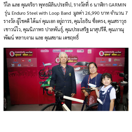
วิไล และ คุณจริยา พุทธมิลินประทีป, รางวัลที่ 6 นาฬิกา GARMIN
รุ่น Enduro Steel with Loop Band มูลค่า 26,990 บาท จำนวน 7
รางวัล ผู้โชคดี ได้แก่ คุณเอก อยู่ถาวร, คุณโยธิน ซื่อตรง, คุณสราวุธ
เชาวน์ไว, คุณนิภาพร ปาลพันธุ์, คุณประเสริฐ มาสุปรีดี, คุณภาณุ
พัฒน์ หลาบงาม และ คุณสยาม เดชฤทธิ์