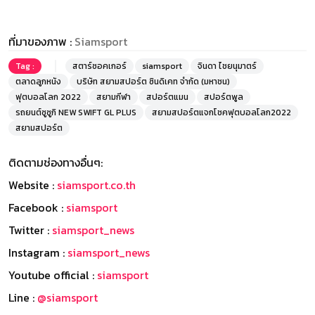
ที่มาของภาพ :
Siamsport
Tag :
สตาร์ซอคเกอร์
siamsport
จินดา ไชยนุมาตร์
ตลาดลูกหนัง
บริษัท สยามสปอร์ต ซินดิเคท จำกัด (มหาชน)
ฟุตบอลโลก 2022
สยามกีฬา
สปอร์ตแมน
สปอร์ตพูล
รถยนต์ซูซูกิ NEW SWIFT GL PLUS
สยามสปอร์ตแจกโชคฟุตบอลโลก2022
สยามสปอร์ต
ติดตามช่องทางอื่นๆ:
Website :
siamsport.co.th
Facebook :
siamsport
Twitter :
siamsport_news
Instagram :
siamsport_news
Youtube official :
siamsport
Line :
@siamsport