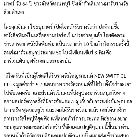
มาตร์ วัย 64 ปี ชาวจังหวัดนนทบุรี ซึ่งเจ้าตัวเดินทางมารับรางวัล
ด้วยตัวเอง
โดยคุณจินดา ไชยนุมาตร์ เปิดใจหลังรับรางวัลว่า ปกติตนซื้อ
หนังสือพิมพ์ในเครือสยามปอร์ตเป็นประจำอยู่แล้ว โดยติดตาม
ข่าวสารจากหนังสือพิมพ์มาเป็นเวลากว่า 10 ปีแล้ว กิจกรรมครั้งนี้
ตนส่งมาร่วมสนุกประมาณ 50 ใบ มีเขียนเชียร์ 3 ทีม คือ
อาร์เจนตินา, ฝรั่งเศส และเยอรมัน
"ดีใจครับที่เป็นผู้โชคดีได้รับรางวัลใหญ่รถยนต์ NEW SWIFT GL
PLUS มูลค่ากว่า 5.7 แสนบาท รางวัลรถยนต์ที่ได้รับ ตั้งใจว่าจะเอา
ไปขับเองครับ และส่วนตัวเป็นคนที่ส่งคูปองมาร่วมสนุกกับทาง
สยามสปอร์ตทุกครั้งที่มีการจัดแคมเปญเกี่ยวกับการแข่งขันฟุตบอล
โลก หรือ ฟุตบอลยูโร และเคยได้รับรางวัลมาแล้ว เคยได้นาฬิกา
ส่วนรางวัลใหญ่ที่สุด คือ แพ็คเกจทัวร์ต่างประเทศ ที่ฮ่องกง อยาก
ขอบคุณทางสยามสปอร์ตครับ ที่จัดแคมเปญดีๆแบบนี้ขึ้นมา ส่วน
รอบหน้าถ้ามีกิจกรรมดีๆแคมเปญดีๆแบบนี้ ผมจะส่งเข้าร่วมสนุก