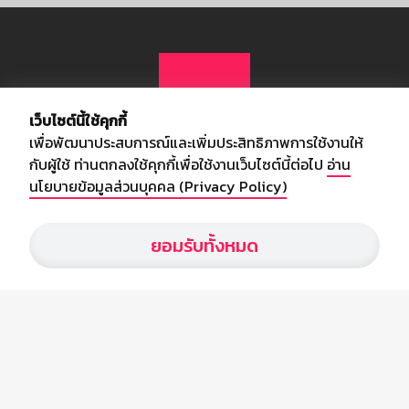
เว็บไซต์นี้ใช้คุกกี้
เพื่อพัฒนาประสบการณ์และเพิ่มประสิทธิภาพการใช้งานให้
กับผู้ใช้ ท่านตกลงใช้คุกกี้เพื่อใช้งานเว็บไซต์นี้ต่อไป
อ่าน
นโยบายข้อมูลส่วนบุคคล (Privacy Policy)
เกี่ยวกับเรา
ยอมรับทั้งหมด
อัพเดทข่าวสารวงการกีฬา ฟุตบอล ผลบอล ผลฟุตบอลทั่วโลก ฟรีเมียร์
ลีก ไทยลีก ฟุตบอลโลก ยูฟ่าแซมเปี้ยนส์ลีก พร้อมทั้งวิเคราะห์บอล จาก
สยามกีฬา สตาร์ชอคเก้อร์ สปอร์ตพูล
บริษัท สยามสปอร์ต ซินติเคท จำกัด (มหาชน)