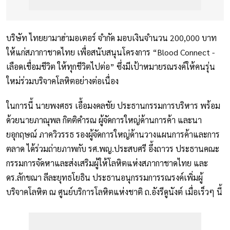
บริษัท ไทยยามาฮ่ามอเตอร์ จำกัด มอบเงินจำนวน 200,000 บาท
ให้แก่สภากาชาดไทย เพื่อสนับสนุนโครงการ “Blood Connect -
เลือดเชื่อมชีวิต ให้ทุกชีวิตไปต่อ” ซึ่งมีเป้าหมายรณรงค์ให้คนรุ่น
ใหม่ร่วมบริจาคโลหิตอย่างต่อเนื่อง
ในการนี้ นายพงศธร เอื้อมงคลชัย ประธานกรรมการบริหาร พร้อม
ด้วยนายภาณุพล กิตติคำรณ ผู้จัดการใหญ่ด้านการค้า และนา
ยอุกฤษณ์ ภาควิวรรธ รองผู้จัดการใหญ่ด้านวางแผนการค้าและการ
ตลาด ได้ร่วมถ่ายภาพกับ รศ.พญ.ประสบศรี อึ้งถาวร ประธานคณะ
กรรมการจัดหาและส่งเสริมผู้ให้โลหิตแห่งสภากาชาดไทย และ
ดร.ลักขณา ลีละยุทธโยธิน ประธานอนุกรรมการรณรงค์เพิ่มผู้
บริจาคโลหิต ณ ศูนย์บริการโลหิตแห่งชาติ ถ.อังรีดูนังต์ เมื่อเร็วๆ นี้