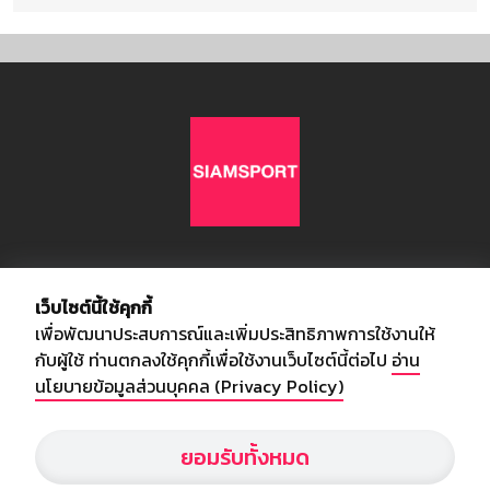
เกี่ยวกับเรา
เว็บไซต์นี้ใช้คุกกี้
เพื่อพัฒนาประสบการณ์และเพิ่มประสิทธิภาพการใช้งานให้
อัพเดทข่าวสารวงการกีฬา ฟุตบอล ผลบอล ผลฟุตบอลทั่วโลก ฟรีเมียร์
กับผู้ใช้ ท่านตกลงใช้คุกกี้เพื่อใช้งานเว็บไซต์นี้ต่อไป
อ่าน
ลีก ไทยลีก ฟุตบอลโลก ยูฟ่าแซมเปี้ยนส์ลีก พร้อมทั้งวิเคราะห์บอล จาก
นโยบายข้อมูลส่วนบุคคล (Privacy Policy)
สยามกีฬา สตาร์ชอคเก้อร์ สปอร์ตพูล
ยอมรับทั้งหมด