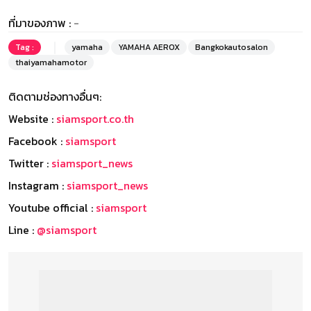
ที่มาของภาพ :
-
Tag :
yamaha
YAMAHA AEROX
Bangkokautosalon
thaiyamahamotor
ติดตามช่องทางอื่นๆ:
Website :
siamsport.co.th
Facebook :
siamsport
Twitter :
siamsport_news
Instagram :
siamsport_news
Youtube official :
siamsport
Line :
@siamsport