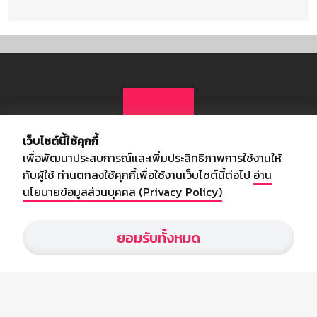
เว็บไซต์นี้ใช้คุกกี้
เพื่อพัฒนาประสบการณ์และเพิ่มประสิทธิภาพการใช้งานให้
กับผู้ใช้ ท่านตกลงใช้คุกกี้เพื่อใช้งานเว็บไซต์นี้ต่อไป
อ่าน
นโยบายข้อมูลส่วนบุคคล (Privacy Policy)
เกี่ยวกับเรา
ยอมรับทั้งหมด
อัพเดทข่าวสารวงการกีฬา ฟุตบอล ผลบอล ผลฟุตบอลทั่วโลก ฟรีเมียร์
ลีก ไทยลีก ฟุตบอลโลก ยูฟ่าแซมเปี้ยนส์ลีก พร้อมทั้งวิเคราะห์บอล จาก
สยามกีฬา สตาร์ชอคเก้อร์ สปอร์ตพูล