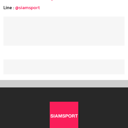
Line :
@siamsport