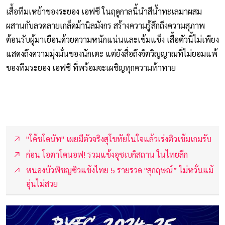
⁣เสื้อทีมเหย้าของระยอง เอฟซี ในฤดูกาลนี้นำสีน้ำทะเลมาผสม
ผสานกับลวดลายเกล็ดม้านิลมังกร สร้างความรู้สึกถึงความสุภาพ
ต้อนรับผู้มาเยือนด้วยความหนักแน่นและเข้มแข็ง เสื้อตัวนี้ไม่เพียง
แสดงถึงความมุ่งมั่นของนักเตะ แต่ยังสื่อถึงจิตวิญญาณที่ไม่ยอมแพ้
ของทีมระยอง เอฟซี ที่พร้อมจะเผชิญทุกความท้าทาย⁣
"โค้ชโดนัท" เผยมีตัวจริงสุโขทัยในใจแล้วเร่งติวเข้มเกมรับ
ก่อน โอตาโคนอฟ! รวมแข้งอุซเบกิสถาน ในไทยลีก
หนองบัวพิชญซิวแข้งไทย 5 รายรวด "สุกฤษณ์” ไม่หวั่นแม้
อุ่นไม่สวย