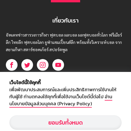
เกี่ยวกับเรา
อัพเดทข่าวสารวงการกีฬา ฟุตบอล ผลบอล ผลฟุตบอลทั่วโลก ฟรีเมียร์
ลีก ไทยลีก ฟุตบอลโลก ยูฟ่าแซมเปี้ยนส์ลีก พร้อมทั้งวิเคราะห์บอล จาก
สยามกีฬา สตาร์ชอคเก้อร์ สปอร์ตพูล
บริษัท สยามสปอร์ต ซินติเคท จำกัด (มหาชน)
เว็บไซต์นี้ใช้คุกกี้
เลขที่ 66/26 - 29 ซอยรามอินทรา 40
เพื่อพัฒนาประสบการณ์และเพิ่มประสิทธิภาพการใช้งานให้
ถนนรามอินทรา แขวงนวลจันทร์
กับผู้ใช้ ท่านตกลงใช้คุกกี้เพื่อใช้งานเว็บไซต์นี้ต่อไป
อ่าน
เขตบึงกุ่ม กรุงเทพฯ 10230
นโยบายข้อมูลส่วนบุคคล (Privacy Policy)
โทร : 02-5088-000
ยอมรับทั้งหมด
อีเมล์ :
webmaster@siamsport.co.th
เว็บไซต์ : www.siamsport.co.th