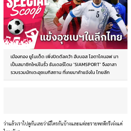
เมืองทอง ยูไนเต็ด เพิ่งปิดดีลคว้า อับบอส โอตาโคนอฟ มา
เป็นสมาชิกใหม่ในรั้ว ธันเดอร์โดม 'SIAMSPORT' จึงอาสา
รวบรวมนักเตะอุซเบกิสถาน ที่เคยมาค้าแข้งใน ไทยลีก
ว่าแล้วเราไปดูกันเลยว่ามีใครกันบ้างและแต่ละรายพกดีกรีเจ๋งแค่