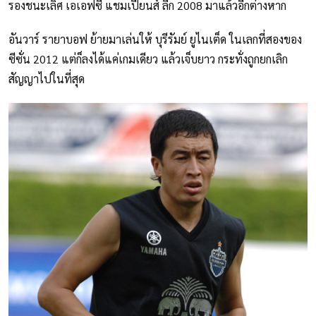
รองชนะเลิศ เอเอฟซี แชมเปี้ยนส์ ลีก 2008 มาแล้วอีกต่างหาก
อันวาร์ รายาบอฟ ย้ายมาเล่นให้ บุรีรัมย์ ยูไนเต็ด ในเลกที่สองของ
ซีซั่น 2012 แต่ก็ลงได้แค่เกมเดียว แล้วเจ็บยาว กระทั่งถูกยกเลิก
สัญญาไปในที่สุด