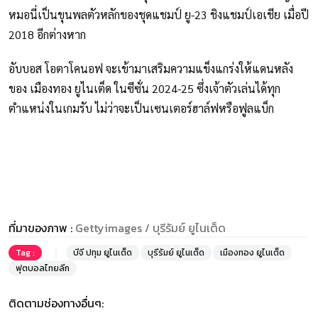
หมอนี่เป็นขุนพลตัวหลักของชุดแชมป์ ยู-23 ชิงแชมป์เอเชีย เมื่อปี
2018 อีกต่างหาก
อับบอส โอตาโคนอฟ จะเข้ามาเสริมความแข็งแกร่งให้แดนหลัง
ของ เมืองทอง ยูไนเต็ด ในซีซั่น 2024-25 ซึ่งเจ้าตัวเล่นได้ทุก
ตำแหน่งในเกมรับ ไม่ว่าจะเป็นเซนเตอร์ฮาล์ฟหรือฟูลแบ็ก
ที่มาของภาพ :
Gettyimages / บุรีรัมย์ ยูไนเต็ด
Tag :
บีจี ปทุม ยูไนเต็ด
บุรีรัมย์ ยูไนเต็ด
เมืองทอง ยูไนเต็ด
ฟุตบอลไทยลีก
ติดตามช่องทางอื่นๆ: