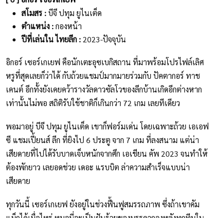
สโมสร :
บีจี ปทุม ยูไนเต็ด
ตำแหน่ง :
กองหน้า
ปีที่เล่นใน ไทยลีก :
2023-ปัจจุบัน
อิกอร์ เซอร์เกเยฟ คือนักเตะอุซเบกิสถาน ที่มาพร้อมโปรไฟล์เลิศ
หรูที่สุดเลยก็ว่าได้ กับถ้วยแชมป์มากมายร่วมกับ ปัคตากอร์ ทาช
เคนต์ อีกทั้งยังเคยคว้ารางวัลดาวซัลโวของลีกบ้านเกิดอีกต่างหาก
เท่านั้นไม่พอ สถิติรับใช้ชาติก็เกินกว่า 72 เกม เลยทีเดียว
พอมาอยู่ บีจี ปทุม ยูไนเต็ด เขาก็ฟอร์มเด่น โดยเฉพาะถ้วย เอเอฟ
ซี แชมเปี้ยนส์ ลีก ที่ยิงไป 6 ประตู จาก 7 เกม ที่ลงสนาม แต่น่า
เสียดายที่ไปได้รับบาดเจ็บหนักจากศึก เอเชียน คัพ 2023 จนทำให้
ต้องพักยาว เลยอดช่วย เดอะ แรบบิต ล่าความสำเร็จแบบน่า
เสียดาย
ทุกวันนี้ เซอร์เกเยฟ ยังอยู่ในช่วงฟื้นฟูสมรรถภาพ ซึ่งถ้าเขาคัม
แบ็กได้เมื่อไหร่ หมอนี่จะเป็นฝันร้ายของบรรดากองหลังทุกทีมใน