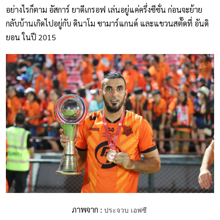
อย่างไรก็ตาม อัสการ์ ยาดีเกรอฟ เล่นอยู่แค่ครึ่งซีซั่น ก่อนจะย้าย
กลับบ้านเกิดไปอยู่กับ ดินาโม ซามาร์แกนด์ และแขวนสตั๊ดที่ อันดิ
ยอน ในปี 2015
ภาพจาก :
ประจวบ เอฟซี