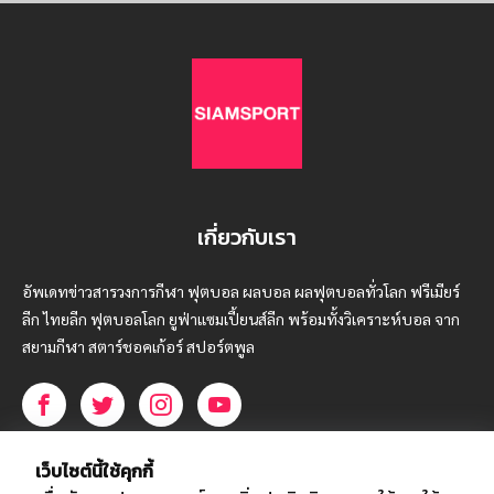
เกี่ยวกับเรา
อัพเดทข่าวสารวงการกีฬา ฟุตบอล ผลบอล ผลฟุตบอลทั่วโลก ฟรีเมียร์
ลีก ไทยลีก ฟุตบอลโลก ยูฟ่าแซมเปี้ยนส์ลีก พร้อมทั้งวิเคราะห์บอล จาก
สยามกีฬา สตาร์ชอคเก้อร์ สปอร์ตพูล
บริษัท สยามสปอร์ต ซินติเคท จำกัด (มหาชน)
เว็บไซต์นี้ใช้คุกกี้
เลขที่ 66/26 - 29 ซอยรามอินทรา 40