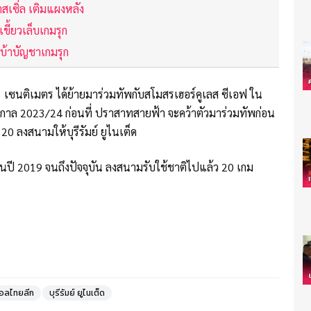
คาสเซิ่ล เติมแผงหลัง
เขี้ยวเล็บเกมรุก
ซมบ้าบัญชาเกมรุก
3 เซนติเมตร ได้ย้ายมาร่วมทัพกับสโมสรเฮอร์คูเลส ซีเอฟ ใน
าล 2023/24 ก่อนที่ ปราสาทสายฟ้า จะคว้าตัวมาร่วมทัพก่อน
0 ลงสนามให้บุรีรัมย์ ยูไนเต็ด
รกในปี 2019 จนถึงปัจจุบัน ลงสนามรับใช้ชาติไปแล้ว 20 เกม
อลไทยลีก
บุรีรัมย์ ยูไนเต็ด