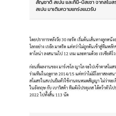
สัญชาติ สเปน และกินี-บิสเซา จากสโมสร
สเปน มาเติมความแกร่งแนวรับ
โดยปราการหลังวัย 30 กะรัต เริ่มต้นเส้นทางลูกหนัง
โลกอย่าง เรอัล มาดริด แต่ทว่าไม่ถูกดันเข้าสู่ทีมหล
ดาโลน่า ลงสนามไป 12 เกม และตามด้วย เรเซียติโ
ก่อนที่ผลงานของ มาร์เซโล ญาโล จะไปเข้าตาสโมสรย
ร่วมทีมในฤดูกาล 2014/15 แต่ทว่าไม่มีโอกาสลงสนา
สโมสรในสเปนยืมตัวใช้งานจนหมดสัญญา ไม่ว่าจะเป็น คิโ
ในอังกฤษ กับ เบาวิสต้า ทีมดังโปรตุเกส ได้คว้าตั
2022 ไปทั้งสิ้น 113 นัด