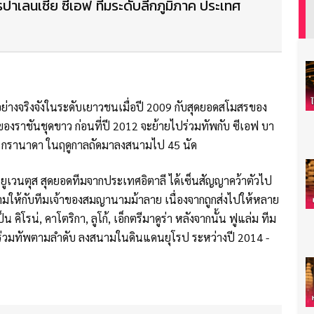
ปาเลนเซีย ซีเอฟ ทีมระดับลีกภูมิภาค ประเทศ
อย่างจริงจังในระดับเยาวชนเมื่อปี 2009 กับสุดยอดสโมสรของ
ักของราชันชุดขาว ก่อนที่ปี 2012 จะย้ายไปร่วมทัพกับ ซีเอฟ บา
ว กรานาดา ในฤดูกาลถัดมาลงสนามไป 45 นัด
ูเวนตุส สุดยอดทีมจากประเทศอิตาลี ได้เซ็นสัญญาคว้าตัวไป
มให้กับทีมเจ้าของสมญานามม้าลาย เนื่องจากถูกส่งไปให้หลาย
รน่, คาโตริกา, ลูโก้, เอ็กตรีมาดูร่า หลังจากนั้น ฟูแล่ม ทีม
วไปร่วมทัพตามลำดับ ลงสนามในดินแดนยุโรป ระหว่างปี 2014 -