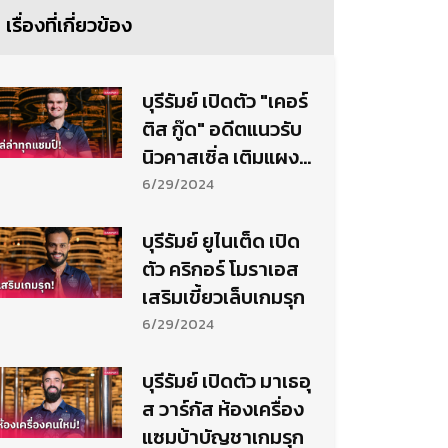
เรื่องที่เกี่ยวข้อง
บุรีรัมย์ เปิดตัว "เคอร์
ติส กู๊ด" อดีตแนวรับ
นิวคาสเซิ่ล เติมแผง
หลัง
6/29/2024
บุรีรัมย์ ยูไนเต็ด เปิด
ตัว คริกอร์ โมราเอส
เสริมเขี้ยวเล็บเกมรุก
6/29/2024
บุรีรัมย์ เปิดตัว มาเธอุ
ส วาร์กัส ห้องเครื่อง
แซมบ้าบัญชาเกมรุก