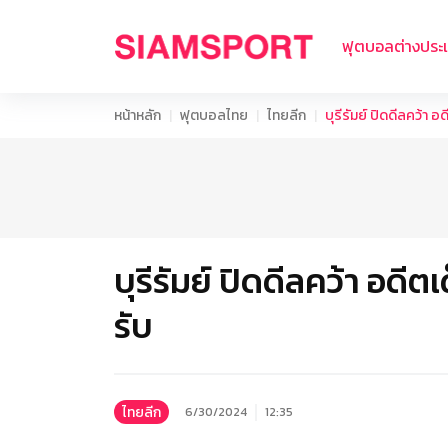
ฟุตบอลต่างประ
หน้าหลัก
ฟุตบอลไทย
ไทยลีก
บุรีรัมย์ ปิดดีลคว้า อ
บุรีรัมย์ ปิดดีลคว้า อดีต
รับ
ไทยลีก
6/30/2024
12:35