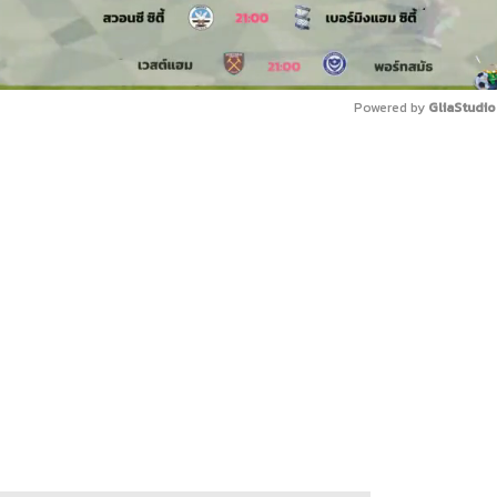
Powered by 
GliaStudio
Mute