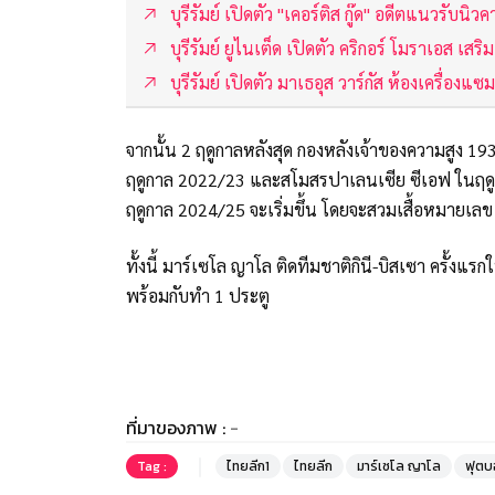
บุรีรัมย์ เปิดตัว "เคอร์ติส กู๊ด" อดีตแนวรับนิว
บุรีรัมย์ ยูไนเต็ด เปิดตัว คริกอร์ โมราเอส เสริม
บุรีรัมย์ เปิดตัว มาเธอุส วาร์กัส ห้องเครื่องแ
จากนั้น 2 ฤดูกาลหลังสุด กองหลังเจ้าของความสูง 19
ฤดูกาล 2022/23 และสโมสรปาเลนเซีย ซีเอฟ ในฤดูก
ฤดูกาล 2024/25 จะเริ่มขึ้น โดยจะสวมเสื้อหมายเลข 2
ทั้งนี้ มาร์เซโล ญาโล ติดทีมชาติกินี-บิสเซา ครั้งแ
พร้อมกับทำ 1 ประตู
ที่มาของภาพ :
-
Tag :
ไทยลีก1
ไทยลีก
มาร์เซโล ญาโล
ฟุตบ