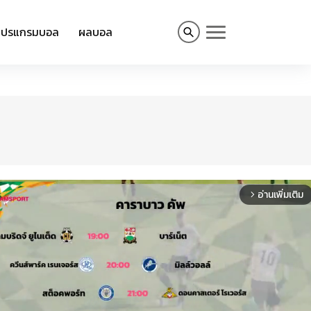
โปรแกรมบอล
ผลบอล
อ่านเพิ่มเติม
arrow_forward_ios