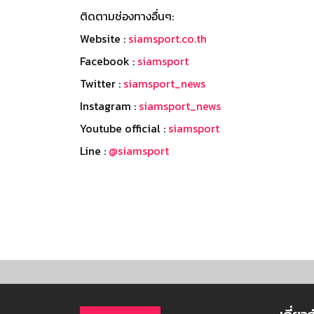
ติดตามช่องทางอื่นๆ:
Website :
siamsport.co.th
Facebook :
siamsport
Twitter :
siamsport_news
Instagram :
siamsport_news
Youtube official :
siamsport
Line :
@siamsport