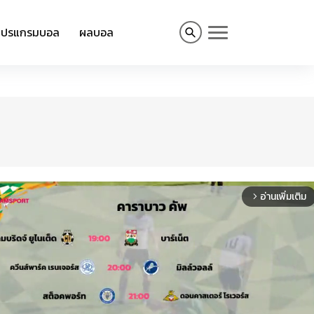
โปรแกรมบอล
ผลบอล
อ่านเพิ่มเติม
arrow_forward_ios