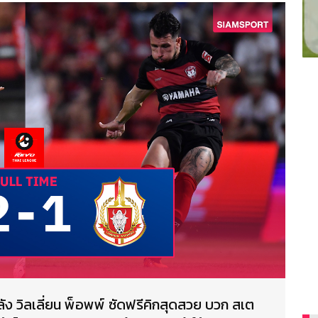
ลัง วิลเลี่ยน พ็อพพ์ ซัดฟรีคิกสุดสวย บวก สเต