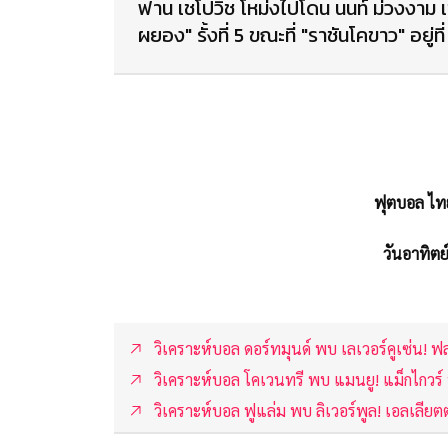
ฟาน เชโปวิช โหม่งไปโดน นนท์ ม่วงงาม เ
ผยอง" รั้งที่ 5 ขณะที่ "ราชันโคขาว" อยู่ที่
ฟุตบอล ไท
วันอาทิตย
วิเคราะห์บอล ดอร์ทมุนด์ พบ เลเวอร์คูเซ่น! ฟ
วิเคราะห์บอล โคเวนทรี พบ แมนยู! แม็กไกวร์ ฟ
วิเคราะห์บอล ฟูแล่ม พบ ลิเวอร์พูล! เอลเลียตต