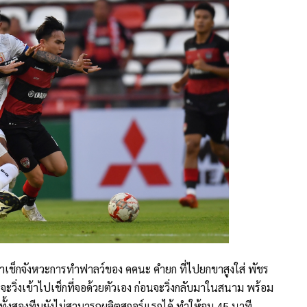
มาเช็กจังหวะการทำฟาลว์ของ คคนะ คำยก ที่ไปยกขาสูงใส่ พัชร
ดี จะวิ่งเข้าไปเช็กที่จอด้วยตัวเอง ก่อนจะวิ่งกลับมาในสนาม พร้อม
ือ ทั้งสองทีมยังไม่สามารถผลิตสกอร์แรกได้ ทำให้จบ 45 นาที