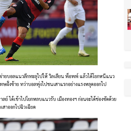
ยก จ่ายบอลแนวลึกทะลุไปให้ วิลเลียน พ็อพพ์ แล้วได้โยกหนีแนว
โทษฝั่งซ้าย ทว่าบอลพุ่งไปชนเสาแรกอย่างแรงหลุดออกไป
าลย์ ได้เข้าไปโยกหลบแนวรับ เมืองทองฯ ก่อนจะได้ช่องซัดด้วย
กเสาออกไปฉิวเฉียด