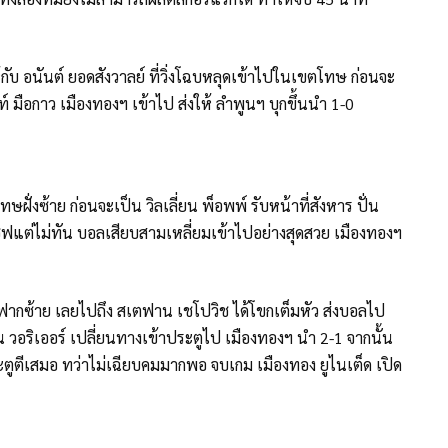
ห้กับ อนันต์ ยอดสังวาลย์ ที่วิ่งโฉบหลุดเข้าไปในเขตโทษ ก่อนจะ
์ มือกาว เมืองทองฯ เข้าไป ส่งให้ ลำพูนฯ บุกขึ้นนำ 1-0
ั่งซ้าย ก่อนจะเป็น วิลเลี่ยน พ็อพพ์ รับหน้าที่สังหาร ปั่น
ซฟแต่ไม่ทัน บอลเสียบสามเหลี่ยมเข้าไปอย่างสุดสวย เมืองทองฯ
กฟากซ้าย เลยไปถึง สเตฟาน เชโปวิช ได้โขกเต็มหัว ส่งบอลไป
วอริเออร์ เปลี่ยนทางเข้าประตูไป เมืองทองฯ นำ 2-1 จากนั้น
ระตูตีเสมอ ทว่าไม่เฉียบคมมากพอ จบเกม เมืองทอง ยูไนเต็ด เปิด