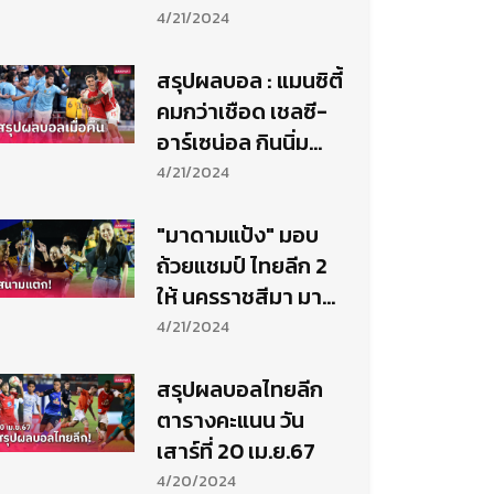
สตาร์ทแก้ฝืด
4/21/2024
สรุปผลบอล : แมนซิตี้
คมกว่าเชือด เชลซี-
อาร์เซน่อล กินนิ่ม
(20 เม.ย. 67)
4/21/2024
"มาดามแป้ง" มอบ
ถ้วยแชมป์ ไทยลีก 2
ให้ นครราชสีมา มา
สด้า เอฟซี
4/21/2024
สรุปผลบอลไทยลีก
ตารางคะแนน วัน
เสาร์ที่ 20 เม.ย.67
4/20/2024