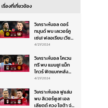
เรื่องที่เกี่ยวข้อง
วิเคราะห์บอล ดอร์
ทมุนด์ พบ เลเวอร์คู
เซ่น! ฟลอเรียน เวียร์
ทซ์ ฮอตยืดแชมป์ไร้
4/21/2024
พ่าย
วิเคราะห์บอล โคเวน
ทรี พบ แมนยู! แม็ก
ไกวร์ ฟิตแบกหลัง
พิการล่าตั๋วเข้าชิง
4/21/2024
วิเคราะห์บอล ฟูแล่ม
พบ ลิเวอร์พูล! เอล
เลียตต์ ควง โชต้า จ่อ