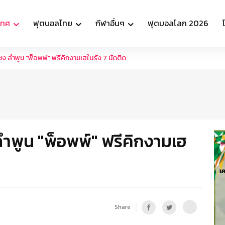
เทศ
ฟุตบอลไทย
กีฬาอื่นๆ
ฟุตบอลโลก 2026
 ลำพูน "พ็อพพ์" ฟรีคิกงามเฮในรัง 7 นัดติด
ำพูน "พ็อพพ์" ฟรีคิกงามเฮ
Share