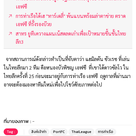
เอฟซี
การท่าเรือได้เฮ "ทาร์เดลี่" พ้นแบนพร้อมล่าตาข่าย ตราด
เอฟซี ที่รั้งรองบ๊วย
สาทร ยูทีเควางแผนเน้สดลดเก๋าเพื่อเป้าหมายขึ้นชั้นไทย
ลีก3
จากสถานการณ์ดังกล่าวทำเป็นที่จับตาว่า แฮมิลตัน ซัวเรซ ที่เล่น
ในไทยลีกมา 2 ทีม คือหนองบัวพิชญ เอฟซี ที่เขาได้ดาวซัลโว ใน
ไทยลีกครั้งที่ 25 ก่อนจะมาอยู่กับการท่าเรือ เอฟซี ฤดูกาลที่ผ่านมา
อาจจะต้องมองหาทีมใหม่เพื่อไปโชว์ศักยภาพต่อไป
ที่มาของภาพ :
-
Tag :
สิงห์เจ้าท่า
PortFC
ThaiLeague
การท่าเรือ