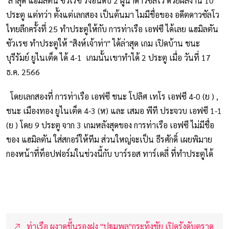
ล่าสุด แฮมิลตัน ซัวเรซ รั้งอันดับ 2 ผู้นำดาวซัลโว ด้วยผลงาน 10
ประตู แต่ทว่า ตั้งแต่เลกสอง เป็นต้นมา ไมมีชื่อของ อดีตดาวซัลโว
ไทยลีกครั้งที่ 25 ทำประตูให้กับ การท่าเรือ เอฟซี ได้เลย แฮมิลตัน
ซัวเรซ ทำประตูให้ "สิงห์เจ้าท่า" ได้ล่าสุด เกม เปิดบ้าน ชนะ
บุรีรัมย์ ยูไนเต็ด ได้ 4-1 เกมนั้นเขาทำได้ 2 ประตู เมื่อ วันที่ 17
ธ.ค. 2566
โดยเลกสองที่ การท่าเรือ เอฟซี ชนะ โปลิศ เทโร เอฟซี 4-0 (ย ) ,
ชนะ เมืองทอง ยูไนเต็ด 4-3 (ห) และ เสมอ พีที ประจวบ เอฟซี 1-1
(ย ) โดย 9 ประตู จาก 3 เกมหลังสุดของ การท่าเรือ เอฟซี ไม่มีชื่อ
ของ แฮมิลตัน ใส่สกอร์ให้ทีม ส่วนใหญ่จะเป็น ธีรศักดิ์ เผยพิมาย
กองหน้าที่ท็อปฟอร์มในช่วงนี้กับ บาร์รอส ทาร์เดลี่ ที่ทำประตูได้
ท่าเรือ ผงาดขึ้นรองฝูง "ปฐมพล"กระทุ้งชัย เปิดรังดับตราด