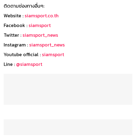
ติดตามช่องทางอื่นๆ:
Website :
siamsport.co.th
Facebook :
siamsport
Twitter :
siamsport_news
Instagram :
siamsport_news
Youtube official :
siamsport
Line :
@siamsport