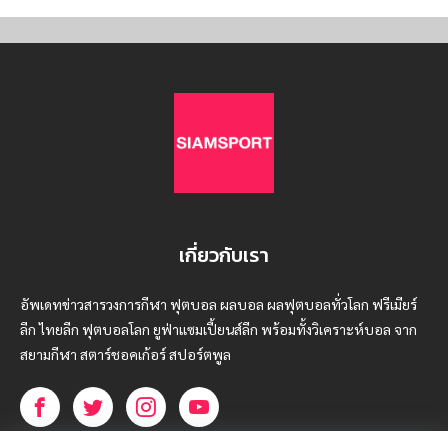
เกี่ยวกับเรา
อัพเดทข่าวสารวงการกีฬา ฟุตบอล ผลบอล ผลฟุตบอลทั่วโลก ฟรีเมียร์
ลีก ไทยลีก ฟุตบอลโลก ยูฟ่าแซมเปี้ยนส์ลีก พร้อมทั้งวิเคราะห์บอล จาก
สยามกีฬา สตาร์ชอคเก้อร์ สปอร์ตพูล