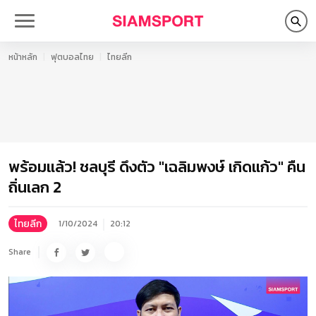
หน้าหลัก
ฟุตบอลไทย
ไทยลีก
พร้อมแล้ว! ชลบุรี ดึงตัว "เฉลิมพงษ์ เกิดแก้ว" คืน
ถิ่นเลก 2
ไทยลีก
1/10/2024
20:12
Share