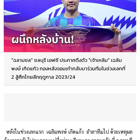
"ฉลามชล" ชลบุรี เอฟซี ประกาศดึงตัว "เจ้าเหลิม" เฉลิม
พงษ์ เกิดแก้ว กองหลังจอมเก๋ากลับมาร่วมทีมในช่วงเลกที่
2 สู้ศึกไทยลีกฤดูกาล 2023/24
หลังในช่วงเลกแรก เฉลิมพงษ์ เกิดแก้ว อำลาทีมไป ด้วยเหตุผล