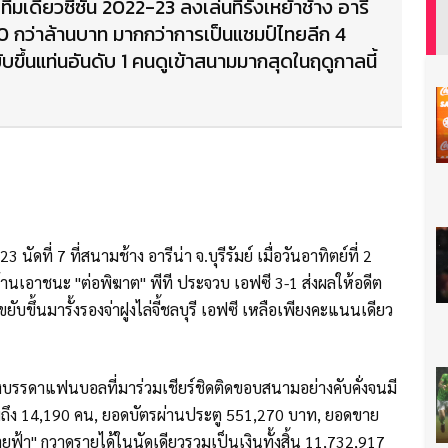
ทีมเดียวซีซั่น 2022-23 ลงเล่นที่รังเหย้าช้าง อารี
40 กว่าล้านบาท มากกว่าการเป็นแชมป์ไทยลีก 4
บขึ้นแท่นอันดับ 1 คนดูเข้าสนามมากสุดในฤดูกาลนี้
ดที่ 7 ที่สนามช้าง อารีน่า จ.บุรีรัมย์ เมื่อวันอาทิตย์ที่ 2
ดบ้านเอาชนะ "ต่อพิฆาต" พีที ประจวบ เอฟซี 3-1 ส่งผลให้อดีต
ยับขึ้นมารั้งรองจ่าฝูงไล่จี้ชลบุรี เอฟซี เหลือเพียงคะแนนเดียว
องบรรดาแฟนบอลที่มาร่วมเชียร์ชิดติดขอบสนามอย่างคับคั่งจนมี
มถึง 14,190 คน, ยอดบัตรผ่านประตู 551,270 บาท, ยอดขาย
ยฟ้า" กวาดรายได้ในนัดเดียวรวมเป็นเงินทั้งสิ้น 11,732,917