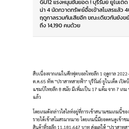
GU12 แรงหนุนชั้นยอด ! บุรีรัมย์ ยูไนเต็ด 
น่า 4 นัดกวาดทรัพย์อื้อเข้าสโมสรแล้ว 
ฤดูกาลรวมกันเสียอีก ขณะเดียวกันยังขยั
ถึง 14,190 คนด้วย
สืบเนื่องจากเกมในศึกฟุตบอลไทยลีก 1 ฤดูกาล 2022-23 นั
ต.ค.65 ทัพ "ปราสาทสายฟ้า" บุรีรัมย์ ยูไนเต็ด เปิ
แชมป์ไทยลีก 8 สมัย มีเพิ่มเป็น 17 แต้ม จาก 7 เกม ข
แล้ว
โดยเกมดังกล่าวไฮไลท์อยู่ที่การเข้าสนามชมเกมนี้ข
รายได้เข้าสโมสรมากมาย โดยเกมนี้มียอดคนดูเข้าช
สินค้าที่ระลึก 11,181,647 บาท ส่งผลให้ "ปราสาทสา