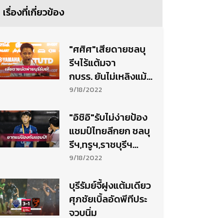
เรื่องที่เกี่ยวข้อง
"ศศิศ"เสียดายชลบุ
รีฯไร้แต้มจา
กบรร. ยันไม่เหลิงแม้
เฮ 4 นัดติด
9/18/2022
"อิชิอิ"รับไม่ง่ายป้อง
แชมป์ไทยลีกยก ชลบุ
รีฯ,ทรูฯ,ราชบุรีฯ
แกร่ง
9/18/2022
บุรีรัมย์จี้ฝูงแต้มเดียว
ศุภชัยเบิ้ลอัดพีทีประ
จวบนิ่ม