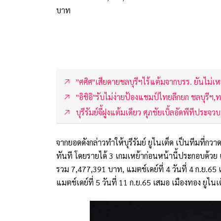
บาท
"ศศิศ"เสียดายชลบุรีฯไร้แต้มจากบรร. ยันไม่เหล
"อิชิอิ"รับไม่ง่ายป้องแชมป์ไทยลีกยก ชลบุรีฯ,ท
บุรีรัมย์จี้ฝูงแต้มเดียว ศุภชัยเบิ้ลอัดพีทีประจวบ
จากยอดดังกล่าวทำให้บุรีรัมย์ ยูไนเต็ด เป็นทีมที่กว
ทันที โดยรายได้ 3 เกมเหย้าก่อนหน้านี้ประกอบด้วย แม
รวม 7,477,391 บาท, แมตช์เดย์ที่ 4 วันที่ 4 ก.ย.6
แมตช์เดย์ที่ 5 วันที่ 11 ก.ย.65 เสมอ เมืองทอง ยูไ