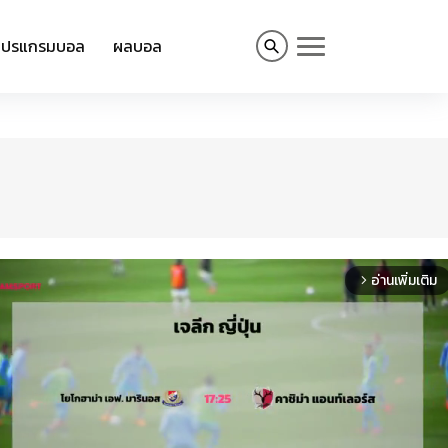
โปรแกรมบอล
ผลบอล
อ่านเพิ่มเติม
arrow_forward_ios