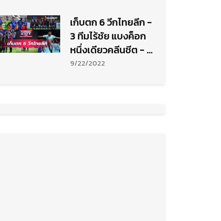
เก็บตก 6 วีกไทยลีก -
3 ทีมไร้ชัย แบงค็อก
หนึ่งเดียวคลีนชีต - 3
ทีมโดนจุดโทษมากสุด
9/22/2022
- 1 แข้งบอดโทษ